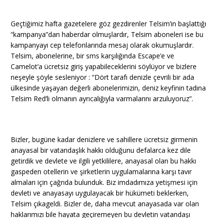
Geçtiğimiz hafta gazetelere göz gezdirenler Telsim’in başlattığı
“kampanya”dan haberdar olmuşlardır, Telsim aboneleri ise bu
kampanyayı cep telefonlarında mesaj olarak okumuşlardır.
Telsim, abonelerine, bir sms karşılığında Escape’e ve
Camelot’a ücretsiz giriş yapabileceklerini söylüyor ve bizlere
neşeyle şöyle sesleniyor : “Dört tarafı denizle çevrili bir ada
ülkesinde yaşayan değerli abonelerimizin, deniz keyfinin tadına
Telsim Red’li olmanın ayrıcalığıyla varmalarını arzuluyoruz”.
Bizler, bugüne kadar denizlere ve sahillere ücretsiz girmenin
anayasal bir vatandaşlık hakkı olduğunu defalarca kez dile
getirdik ve devlete ve ilgili yetkililere, anayasal olan bu hakkı
gaspeden otellerin ve şirketlerin uygulamalarına karşı tavır
almaları için çağrıda bulunduk. Biz imdadımıza yetişmesi için
devleti ve anayasayı uygulayacak bir hükümeti beklerken,
Telsim çıkageldi. Bizler de, daha mevcut anayasada var olan
haklarımızı bile hayata geçiremeyen bu devletin vatandaşı