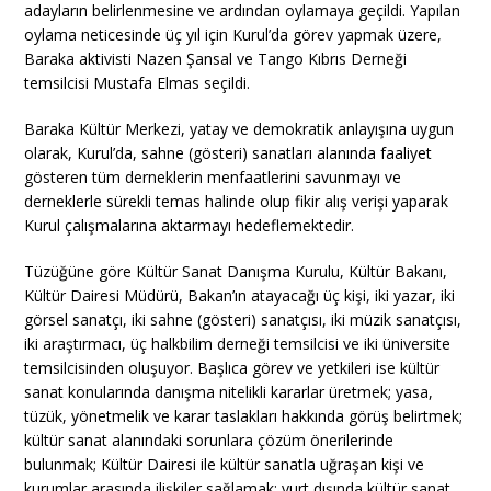
adayların belirlenmesine ve ardından oylamaya geçildi. Yapılan
oylama neticesinde üç yıl için Kurul’da görev yapmak üzere,
Baraka aktivisti Nazen Şansal ve Tango Kıbrıs Derneği
temsilcisi Mustafa Elmas seçildi.
Baraka Kültür Merkezi, yatay ve demokratik anlayışına uygun
olarak, Kurul’da, sahne (gösteri) sanatları alanında faaliyet
gösteren tüm derneklerin menfaatlerini savunmayı ve
derneklerle sürekli temas halinde olup fikir alış verişi yaparak
Kurul çalışmalarına aktarmayı hedeflemektedir.
Tüzüğüne göre Kültür Sanat Danışma Kurulu, Kültür Bakanı,
Kültür Dairesi Müdürü, Bakan’ın atayacağı üç kişi, iki yazar, iki
görsel sanatçı, iki sahne (gösteri) sanatçısı, iki müzik sanatçısı,
iki araştırmacı, üç halkbilim derneği temsilcisi ve iki üniversite
temsilcisinden oluşuyor. Başlıca görev ve yetkileri ise kültür
sanat konularında danışma nitelikli kararlar üretmek; yasa,
tüzük, yönetmelik ve karar taslakları hakkında görüş belirtmek;
kültür sanat alanındaki sorunlara çözüm önerilerinde
bulunmak; Kültür Dairesi ile kültür sanatla uğraşan kişi ve
kurumlar arasında ilişkiler sağlamak; yurt dışında kültür sanat