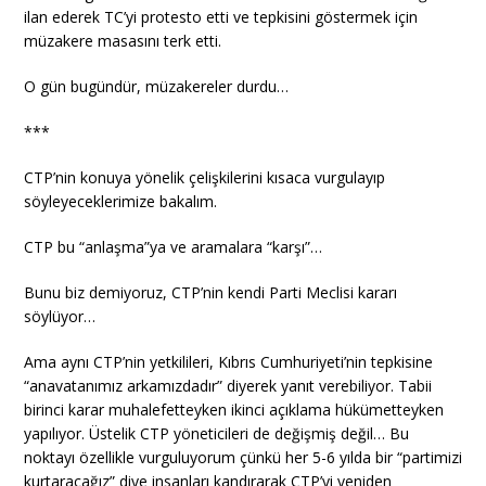
ilan ederek TC’yi protesto etti ve tepkisini göstermek için
müzakere masasını terk etti.
O gün bugündür, müzakereler durdu…
***
CTP’nin konuya yönelik çelişkilerini kısaca vurgulayıp
söyleyeceklerimize bakalım.
CTP bu “anlaşma”ya ve aramalara “karşı”…
Bunu biz demiyoruz, CTP’nin kendi Parti Meclisi kararı
söylüyor…
Ama aynı CTP’nin yetkilileri, Kıbrıs Cumhuriyeti’nin tepkisine
“anavatanımız arkamızdadır” diyerek yanıt verebiliyor. Tabii
birinci karar muhalefetteyken ikinci açıklama hükümetteyken
yapılıyor. Üstelik CTP yöneticileri de değişmiş değil… Bu
noktayı özellikle vurguluyorum çünkü her 5-6 yılda bir “partimizi
kurtaracağız” diye insanları kandırarak CTP’yi yeniden