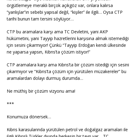
örgütlemeye meraklı birçok açıkgöz var, onlara kalırsa
“yanlışlar”ın sebebi yapısal değil, “kişiler” ile ilgili… Oysa CTP
tarihi bunun tam tersini söylüyor…
CTP bu aramalara karşı ama TC Devletini, yani AKP
hükümetini, yani Tayyip hazretlerini karşısına almak istemediği
için sesini çıkarmıyor! Çünkü “Tayyip Erdoğan kendi ülkesinde
ne yaparsa yapsın, Kıbrıs’ta çözüm istiyor!”
CTP aramalara karşı ama Kıbrıs’ta bir çözüm istediği için sesini
çıkarmıyor ve “Kıbrıs’ta çözüm için yürütülen müzakereler” bu
aramalardan dolayı durmuş durumda…
Ne müthiş bir çözüm vizyonu ama!
***
Konumuza dönersek…
Kıbrıs karasularında yürütülen petrol ve doğalgaz aramaları ile
ilgili Kıbrıslı Türkler dışında herkesin bir tavrı var… TC