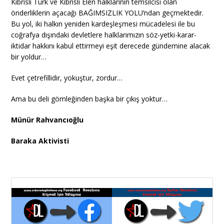
Kıbrıslı Türk ve Kıbrıslı Elen halklarının temsilcisi olan
önderliklerin açacağı BAĞIMSIZLIK YOLU’ndan geçmektedir.
Bu yol, iki halkın yeniden kardeşleşmesi mücadelesi ile bu
coğrafya dışındaki devletlere halklarımızın söz-yetki-karar-
iktidar hakkını kabul ettirmeyi eşit derecede gündemine alacak
bir yoldur…
Evet çetrefillidir, yokuştur, zordur…
Ama bu deli gömleğinden başka bir çıkış yoktur…
Münür Rahvancıoğlu
Baraka Aktivisti