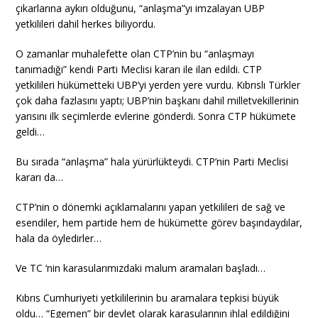
çıkarlarına aykırı olduğunu, “anlaşma”yı imzalayan UBP
yetkilileri dahil herkes biliyordu.
O zamanlar muhalefette olan CTP’nin bu “anlaşmayı
tanımadığı” kendi Parti Meclisi kararı ile ilan edildi. CTP
yetkilileri hükümetteki UBP’yi yerden yere vurdu. Kıbrıslı Türkler
çok daha fazlasını yaptı; UBP’nin başkanı dahil milletvekillerinin
yarısını ilk seçimlerde evlerine gönderdi. Sonra CTP hükümete
geldi…
Bu sırada “anlaşma” hala yürürlükteydi. CTP’nin Parti Meclisi
kararı da…
CTP’nin o dönemki açıklamalarını yapan yetkilileri de sağ ve
esendiler, hem partide hem de hükümette görev başındaydılar,
hala da öyledirler…
Ve TC ‘nin karasularımızdaki malum aramaları başladı…
Kıbrıs Cumhuriyeti yetkililerinin bu aramalara tepkisi büyük
oldu… “Egemen” bir devlet olarak karasularının ihlal edildiğini