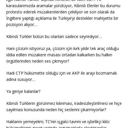
karasularımızda aramalar yürütüyor, Kıbrıslı Elenler bu durumu
protesto ederek müzakerelerden çekiliyor ve son olarak da
İngiltere yaptığı açıklama ile Türkiye’yi destekler mahiyette bir
pozisyon alıyor…
Kıbrıslı Türkler bütün bu olanları sadece seyrediyor…
Hani çözüm istiyoruz ya, çözüm için kırk yıldır tek araç olduğu
iddia edilen müzakere masası ortadan kalkarken bu halkın
örgütlerinden neden ses çıkmıyor?
Hadi CTP hükümette olduğu için ve AKP ile arayı bozmamak
adına susuyor…
Ya geriye kalanlar?
Kıbrıslı Türklerin görünmez kılınması, iradesizleştirilmesi ve hiçe
sayılması konusunda neden hiç seslerini çıkarmıyorlar?
Haklarını yemeyelim; TC’nin işgalci tavrını ve işbirlikçi kktc
hükümetlerini gayet yerinde argümanlarla eleştiriyorlar…