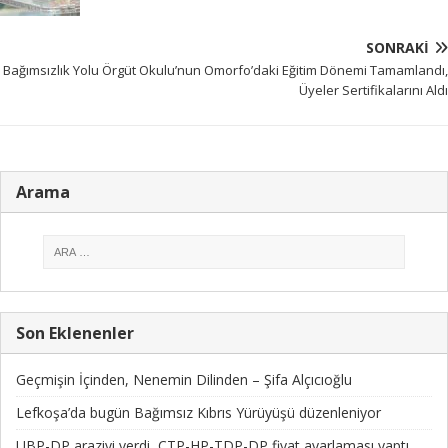
SONRAKI
Bağımsızlık Yolu Örgüt Okulu’nun Omorfo’daki Eğitim Dönemi Tamamlandı,
Üyeler Sertifikalarını Aldı
Arama
Son Eklenenler
Geçmişin İçinden, Nenemin Dilinden – Şifa Alçıcıoğlu
Lefkoşa’da bugün Bağımsız Kıbrıs Yürüyüşü düzenleniyor
UBP-DP araziyi verdi, CTP-HP-TDP-DP fiyat ayarlaması yaptı