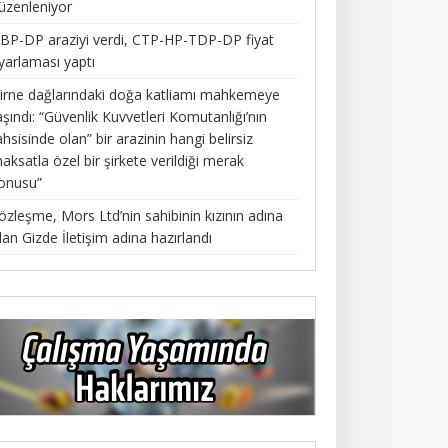
üzenleniyor
BP-DP araziyi verdi, CTP-HP-TDP-DP fiyat
yarlaması yaptı
irne dağlarındaki doğa katliamı mahkemeye
aşındı: “Güvenlik Kuvvetleri Komutanlığı’nın
ahsisinde olan” bir arazinin hangi belirsiz
aksatla özel bir şirkete verildiği merak
onusu”
özleşme, Mors Ltd’nin sahibinin kızının adına
lan Gizde İletişim adına hazırlandı