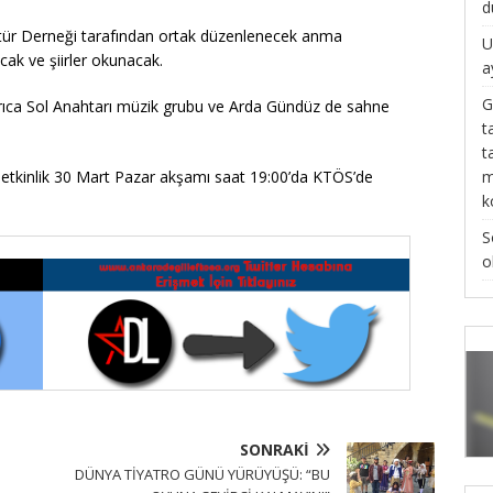
d
ltür Derneği tarafından ortak düzenlenecek anma
U
cak ve şiirler okunacak.
a
G
ayrıca Sol Anahtarı müzik grubu ve Arda Gündüz de sahne
t
t
m
 etkinlik 30 Mart Pazar akşamı saat 19:00’da KTÖS’de
k
S
o
SONRAKI
DÜNYA TİYATRO GÜNÜ YÜRÜYÜŞÜ: “BU