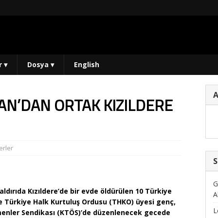
r
▾
Dosya
▾
English
AN’DAN ORTAK KIZILDERE
rler
S
G
ldırıda Kızıldere’de bir evde öldürülen 10 Türkiye
A
Ve Türkiye Halk Kurtuluş Ordusu (THKO) üyesi genç,
L
menler Sendikası (KTÖS)’de düzenlenecek gecede