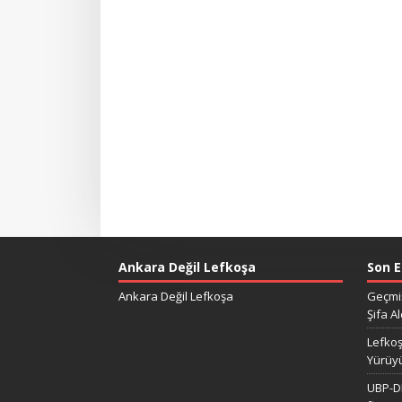
Ankara Değil Lefkoşa
Son E
Ankara Değil Lefkoşa
Geçmiş
Şifa Al
Lefkoş
Yürüy
UBP-DP