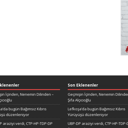
klenenler
Son Eklenenler
in İçinden, Nenemin Dilinden –
Geçmişin İçinden, Nenemin Dilinde
çıcıoğlu
Şifa Alçıcıoğlu
a’da bugün Bağımsız Kıbrıs
Lefkoşa’da bugün Bağımsız Kıbrıs
üşü düzenleniyor
Yürüyüşü düzenleniyor
 araziyi verdi, CTP-HP-TDP-DP
UBP-DP araziyi verdi, CTP-HP-TDP-