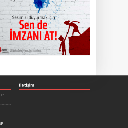
İletişim
n –
DP