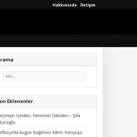
Hakkımızda
İletişim
Arama
on Eklenenler
eçmişin İçinden, Nenemin Dilinden – Şifa
lçıcıoğlu
efkoşa’da bugün Bağımsız Kıbrıs Yürüyüşü