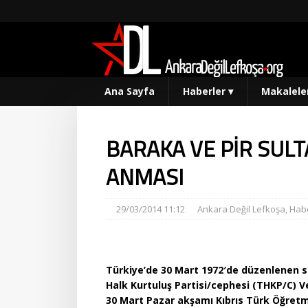
Ana Sayfa
Haberler
▾
Makalele
BARAKA VE PİR SULT
ANMASI
29/03/2014 11:12
Ankara Değil Lefkoşa
,
Habe
Türkiye’de 30 Mart 1972′de düzenlenen sa
Halk Kurtuluş Partisi/cephesi (THKP/C) 
30 Mart Pazar akşamı Kıbrıs Türk Öğret