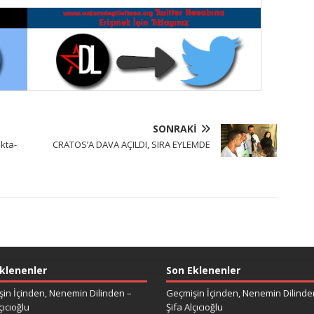
SONRAKI
kta-
CRATOS’A DAVA AÇILDI, SIRA EYLEMDE
klenenler
Son Eklenenler
in İçinden, Nenemin Dilinden –
Geçmişin İçinden, Nenemin Dilinde
çıcıoğlu
Şifa Alçıcıoğlu