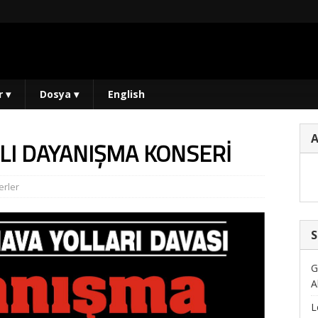
r
▾
Dosya
▾
English
I DAYANIŞMA KONSERİ
rler
S
G
A
L