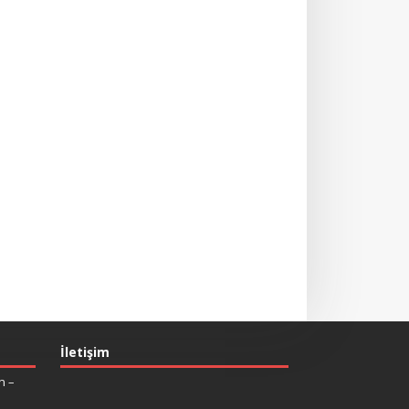
İletişim
n –