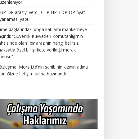
üzenleniyor
BP-DP araziyi verdi, CTP-HP-TDP-DP fiyat
yarlaması yaptı
irne dağlarındaki doğa katliamı mahkemeye
aşındı: “Güvenlik Kuvvetleri Komutanlığı’nın
ahsisinde olan” bir arazinin hangi belirsiz
aksatla özel bir şirkete verildiği merak
onusu”
özleşme, Mors Ltd’nin sahibinin kızının adına
lan Gizde İletişim adına hazırlandı