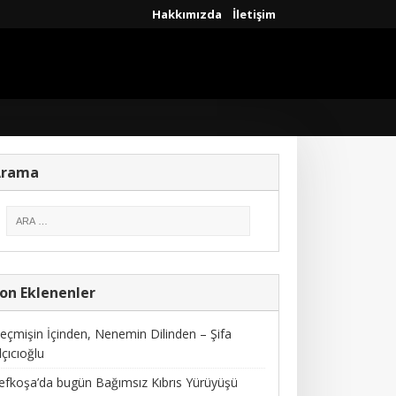
Hakkımızda
İletişim
Arama
on Eklenenler
eçmişin İçinden, Nenemin Dilinden – Şifa
lçıcıoğlu
efkoşa’da bugün Bağımsız Kıbrıs Yürüyüşü