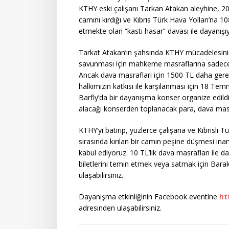
KTHY eski çalışanı Tarkan Atakan aleyhine, 20
camını kırdığı ve Kıbrıs Türk Hava Yolları’na 1
etmekte olan “kasti hasar” davası ile dayanışı
Tarkat Atakan’ın şahsında KTHY mücadelesinin
savunması için mahkeme masraflarına sadece D
Ancak dava masrafları için 1500 TL daha gere
halkımızın katkısı ile karşılanması için 18 
Barfly’da bir dayanışma konser organize edild
alacağı konserden toplanacak para, dava masr
KTHY’yi batırıp, yüzlerce çalışana ve Kıbrıslı Tü
sırasında kırılan bir camın peşine düşmesi inan
kabul ediyoruz. 10 TL’lik dava masrafları ile d
biletlerini temin etmek veya satmak için Bara
ulaşabilirsiniz.
Dayanışma etkinliğinin Facebook eventine
ht
adresinden ulaşabilirsiniz.