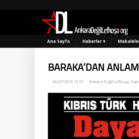
Ana Sayfa
Haberler
▾
Makalele
BARAKA’DAN ANLAML
03/07/2015 13:07
Ankara Değil Lefkoşa
,
Habe