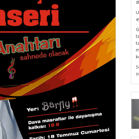
d
U
a
G
t
t
m
k
S
o