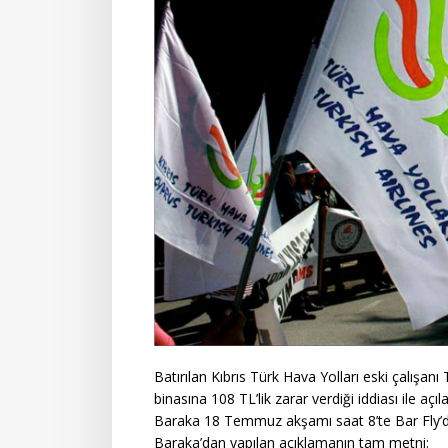
Batırılan Kıbrıs Türk Hava Yolları eski çalışa
binasına 108 TL’lik zarar verdiği iddiası ile aç
Baraka 18 Temmuz akşamı saat 8’te Bar Fly’d
Baraka’dan yapılan açıklamanın tam metni: