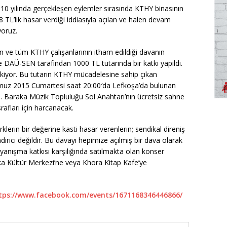
10 yılında gerçekleşen eylemler sırasında KTHY binasının
08 TL’lik hasar verdiği iddiasıyla açılan ve halen devam
yoruz.
 ve tüm KTHY çalışanlarının itham edildiği davanın
AÜ-SEN tarafından 1000 TL tutarında bir katkı yapıldı.
kiyor. Bu tutarın KTHY mücadelesine sahip çıkan
Temmuz 2015 Cumartesi saat 20:00′da Lefkoşa’da bulunan
i. Baraka Müzik Topluluğu Sol Anahtarı’nın ücretsiz sahne
afları için harcanacak.
rklerin bir değerine kasti hasar verenlerin; sendikal direniş
dırıcı değildir. Bu davayı hepimize açılmış bir dava olarak
ayanışma katkısı karşılığında satılmakta olan konser
ka Kültür Merkezi’ne veya Khora Kitap Kafe’ye
tps://www.facebook.com/events/1671168346446866/