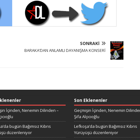
SONRAKI
BARAKA’DAN ANLAMLI DAYANIŞMA KONSERİ
klenenler
Son Eklenenler
in İçinden, Nenemin Dilinden –
Geçmişin İçinden, Nenemin Dilinde
çıcıoğlu
Şifa Alçıcıoğlu
a’da bugün Bağımsız Kıbrıs
Lefkoşa’da bugün Bağımsız Kıbrıs
üşü düzenleniyor
Yürüyüşü düzenleniyor