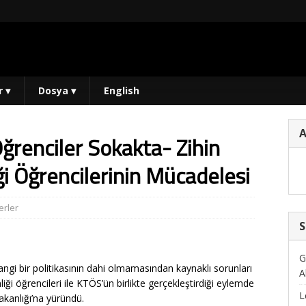
r
▾
Dosya
▾
English
Öğrenciler Sokakta- Zihin
ği Öğrencilerinin Mücadelesi
rler
S
G
ngi bir politikasının dahi olmamasından kaynaklı sorunları
A
iği öğrencileri ile KTÖS’ün birlikte gerçekleştirdiği eylemde
L
akanlığı’na yüründü.