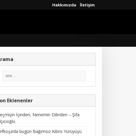
Hakkımızda
İletişim
Arama
on Eklenenler
eçmişin İçinden, Nenemin Dilinden – Şifa
lçıcıoğlu
efkoşa’da bugün Bağımsız Kıbrıs Yürüyüşü