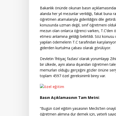
Bakanlık önünde okunan basın açıklamasından 
alanda her yıl mezunlar verildiği, fakat buna ra
öğretmen atamalarıyla giderildiğini dile getir
konusunda uzman değil, sınıf öğretmeni oldukl
mezun olan onlarca öğrenci varken, T.C’den ö
etmesi anlamına geldiği belirtildi. Söz konus
yapılan ödemelerin T.C tarafından karşılanıyor
giderden kurtulma çabası olarak görülüyor.
Devletin ‘İhtiyaç fazlası’ olarak yorumlayıp Zihi
bir ülkede, ayni alana dışarıdan öğretmen tale
memurları olduğu gerçeğini gözler önüne seriy
toplam 4597 özel gereksinimli birey var.
Basın Açıklamasının Tam Metni:
“Bugün özel eğitim yasasının Meclis’ten onayl
öğretmen alımına dur demek için, yeterli sayıd