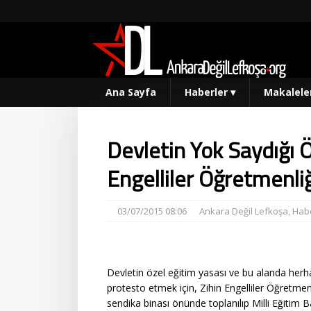
Ana Sayfa
Haberler
▾
Makalele
Devletin Yok Saydığı 
Engelliler Öğretmenli
03/07/2015 08:06
Ankara Değil Lefkoşa
,
Habe
Devletin özel eğitim yasası ve bu alanda herha
protesto etmek için, Zihin Engelliler Öğretmenl
sendika binası önünde toplanılıp Milli Eğitim B