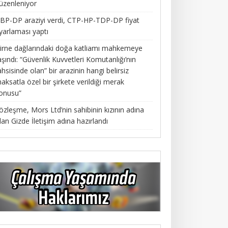
üzenleniyor
BP-DP araziyi verdi, CTP-HP-TDP-DP fiyat
yarlaması yaptı
irne dağlarındaki doğa katliamı mahkemeye
aşındı: “Güvenlik Kuvvetleri Komutanlığı’nın
ahsisinde olan” bir arazinin hangi belirsiz
aksatla özel bir şirkete verildiği merak
onusu”
özleşme, Mors Ltd’nin sahibinin kızının adına
lan Gizde İletişim adına hazırlandı