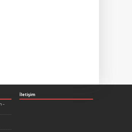
İletişim
n –