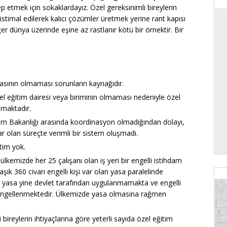
p etmek için sokaklardayız. Özel gereksinimli bireylerin
uistimal edilerek kalıcı çözümler üretmek yerine rant kapısı
er dünya üzerinde eşine az rastlanır kötü bir örnektir. Bir
kasının olmaması sorunların kaynağıdır.
özel eğitim dairesi veya biriminin olmaması nedeniyle özel
nmaktadır.
itim Bakanlığı arasında koordinasyon olmadığından dolayı,
 olan süreçte verimli bir sistem oluşmadı.
tim yok.
ülkemizde her 25 çalışanı olan iş yeri bir engelli istihdam
k 360 civarı engelli kişi var olan yasa paralelinde
t yasa yine devlet tarafından uygulanmamakta ve engelli
n engellenmektedir. Ülkemizde yasa olmasına rağmen
 bireylerin ihtiyaçlarına göre yeterli sayıda özel eğitim