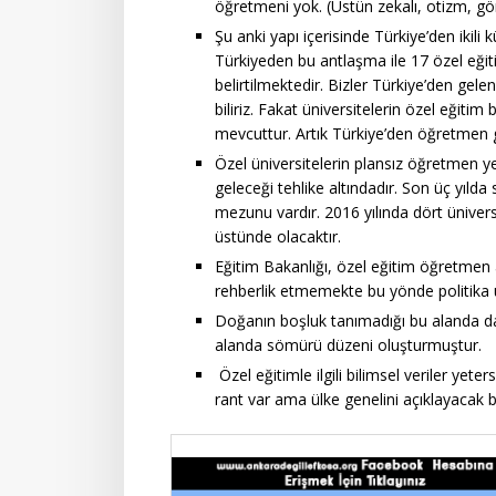
öğretmeni yok. (Üstün zekalı, otizm, gö
Şu anki yapı içerisinde Türkiye’den ikili
Türkiyeden bu antlaşma ile 17 özel eği
belirtilmektedir. Bizler Türkiye’den gel
biliriz. Fakat üniversitelerin özel eği
mevcuttur. Artık Türkiye’den öğretmen g
Özel üniversitelerin plansız öğretmen ye
geleceği tehlike altındadır. Son üç yıl
mezunu vardır. 2016 yılında dört üniver
üstünde olacaktır.
Eğitim Bakanlığı, özel eğitim öğretmen 
rehberlik etmemekte bu yönde politika
Doğanın boşluk tanımadığı bu alanda da 
alanda sömürü düzeni oluşturmuştur.
Özel eğitimle ilgili bilimsel veriler yete
rant var ama ülke genelini açıklayacak b