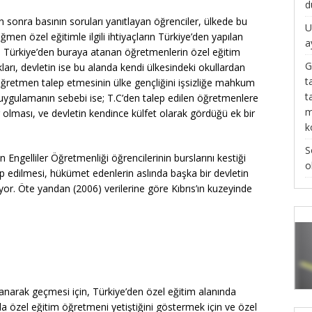
d
sonra basının soruları yanıtlayan öğrenciler, ülkede bu
U
ğmen özel eğitimle ilgili ihtiyaçların Türkiye’den yapılan
a
di. Türkiye’den buraya atanan öğretmenlerin özel eğitim
G
arı, devletin ise bu alanda kendi ülkesindeki okullardan
t
ğretmen talep etmesinin ülke gençliğini işsizliğe mahkum
t
u uygulamanın sebebi ise; T.C’den talep edilen öğretmenlere
m
 olması, ve devletin kendince külfet olarak gördüğü ek bir
k
S
n Engelliler Öğretmenliği öğrencilerinin burslarını kestiği
o
p edilmesi, hükümet edenlerin aslında başka bir devletin
or. Öte yandan (2006) verilerine göre Kıbrıs’ın kuzeyinde
anarak geçmesi için, Türkiye’den özel eğitim alanında
a özel eğitim öğretmeni yetiştiğini göstermek için ve özel