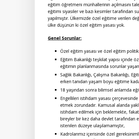
eğitim öğretmeni münhallerinin açılmasını tale
eğitimi siyasiler ve bazı kesimler tarafından s
yapılmıştır. Ülkemizde özel eğitime verilen değ
ülke düşünün ki özel eğitim yasası yok.
Genel Sorunlar:
Özel eğitim yasası ve özel eğitim politi
Eğitim Bakanlığı teşkilat yapısı içinde 
eğitimin planlanmasında sorunlar yaşa
Sağlık Bakanlığı, Çalışma Bakanlığı, Eğ
erken tanıdan yaşam boyu eğitime kadar
18 yaşından sonra bilimsel anlamda eği
Engellileri istihdam yasası çerçevesinde 
etmek zorundadır. Kamusal alanda yaklaşı
istihdam edilmek için beklemekte, faka
bireyler bir kez daha devlet tarafında
istenilen düzeye ulaşılamamıştır,
Kadrolarımız içerisinde özel gereksinimli