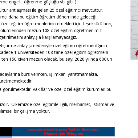
rme engelli, öğrenme güçlüğü vb. gibi )
 kültür antlaşması ile gelen 25 özel eğitimci mevcuttur.
timci daha bu eğitim öğretim döneminde geleceği
en özel eğitim öğretmenlerinin emekleri için teşekkürü borç
tim bölümlerinden mezun 108 özel eğitim öğretmenimiz
etirilmesini anlayışla karşılamayacağız.
tiştirme anlayışı nedeniyle özel eğitim öğretmenliğinin
da sadece 1 üniversiteden 108 tane özel eğitim öğretmeni
siten 150 civarı mezun olacak, bu sayı 2020 yılında 600’ün
adaylarına burs verirken, iş imkanı yaratmamakta,
 üretmemektedir.
görülmektedir. Vakıflar ve özel özel eğitim kurumları bu
rsizdir. Ülkemizde özel eğitimle ilgili, merhamet, istismar ve
ilimsel bir çalışma yoktur.