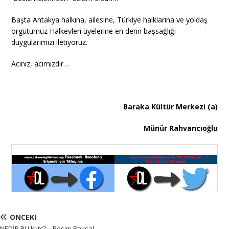
Başta Antakya halkına, ailesine, Türkiye halklarına ve yoldaş
örgütümüz Halkevleri üyelerine en derin başsağlığı
duygularımızı iletiyoruz.
Acınız, acımızdır…
Baraka Kültür Merkezi (a)
Münür Rahvancıoğlu
ÖNCEKI
NEDİR BU kktc? – Besim Baysal