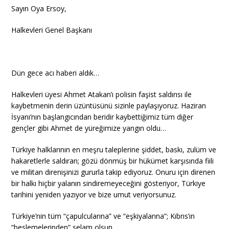
Sayın Oya Ersoy,
Halkevleri Genel Başkanı
Dün gece acı haberi aldık…
Halkevleri üyesi Ahmet Atakan’ı polisin faşist saldırısı ile
kaybetmenin derin üzüntüsünü sizinle paylaşıyoruz. Haziran
İsyanı’nın başlangıcından beridir kaybettiğimiz tüm diğer
gençler gibi Ahmet de yüreğimize yangın oldu…
Türkiye halklarının en meşru taleplerine şiddet, baskı, zulüm ve
hakaretlerle saldıran; gözü dönmüş bir hükümet karşısında fiili
ve militan direnişinizi gururla takip ediyoruz. Onuru için direnen
bir halkı hiçbir yalanın sindiremeyeceğini gösteriyor, Türkiye
tarihini yeniden yazıyor ve bize umut veriyorsunuz.
Türkiye’nin tüm “çapulcularına” ve “eşkiyalarına”; Kıbrıs’ın
“beslemelerinden” selam olsun…