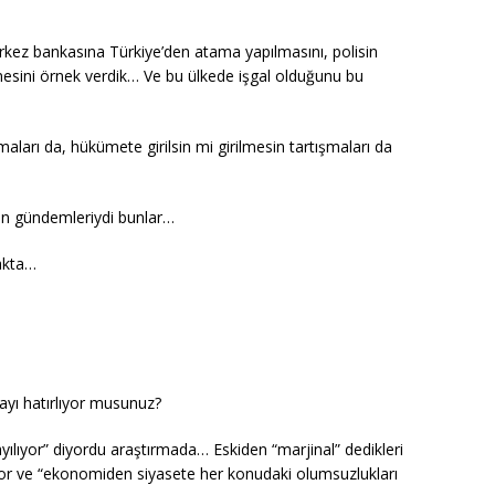
erkez bankasına Türkiye’den atama yapılmasını, polisin
mesini örnek verdik… Ve bu ülkede işgal olduğunu bu
aları da, hükümete girilsin mi girilmesin tartışmaları da
un gündemleriydi bunlar…
makta…
mayı hatırlıyor musunuz?
yayılıyor” diyordu araştırmada… Eskiden “marjinal” dedikleri
iliyor ve “ekonomiden siyasete her konudaki olumsuzlukları