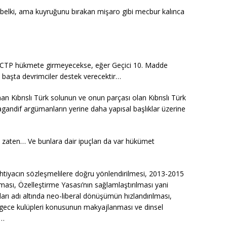
l belki, ama kuyruğunu bırakan mişaro gibi mecbur kalınca
CTP hükmete girmeyecekse, eğer Geçici 10. Madde
en başta devrimciler destek verecektir…
n Kıbrıslı Türk solunun ve onun parçası olan Kıbrıslı Türk
agandif argümanların yerine daha yapısal başlıklar üzerine
 zaten… Ve bunlara dair ipuçları da var hükümet
htiyacın sözleşmelilere doğru yönlendirilmesi, 2013-2015
ı, Özelleştirme Yasası’nın sağlamlaştırılması yani
arı adı altında neo-liberal dönüşümün hızlandırılması,
 gece kulüpleri konusunun makyajlanması ve dinsel
ı…