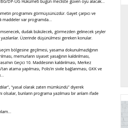
BG/DP-UG Hükümeti bugün mecliste güven oyu alacak…
metin programını görmüşsünüzdür. Gayet çarpıcı ve
alı maddeler var programda…
msenecek, dudak bükülecek, görmezden gelinecek şeyler
l yazılanlar. Üzerinde düşünülmesi gereken konular.
seçim bölgesine geçilmesi, yasama dokunulmazlığının
rılması, memurların siyaset yasağının kaldırılması,
asa’nın Geçici 10. Maddesinin kaldırılması, Merkez
s’tan atama yapılması, Polis’in sivile bağlanması, GKK ve
ı…
dılar”, “yasal olarak zaten mümkündü” diyerek
i olsalar, bunların programa yazılması bir anlam ifade
anlam…