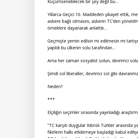
Küçümsenebilecek bir şey değil bu…
Yıllarca Geçici 10. Maddeden şikayet ettik, m
askere bağlı olmasını, askerin TC’den yönetil
örneklere dayanarak anlattık…
Geçmişte yemin edilsin mi edilmesin mi tartışm
yapıldı bu ülkenin solu tarafından…
Ama her zaman sosyalist solun, devrimci sol
Şimdi sol liberaller, devrimci sol gibi davran
Neden?
***
Elçiliğin seçimler sırasında yayınladığı araştır
“TC karşıtı duygular Kıbrıslı Türkler arasında 
fikirlerin halkı etkilemeye başladığı kabul ed