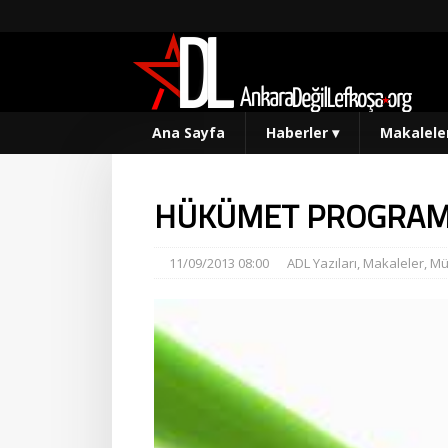
Ana Sayfa
Haberler
▾
Makalele
HÜKÜMET PROGRAMI 
11/09/2013 08:00
ADL Yazıları
,
Makaleler
,
Mü