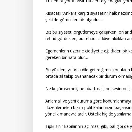
TC’den biliyor Kıbrıslı Türkler” diye bağlanıyo
Kısacası “Ankara karşıtı siyasetin” halk nezdi
şekilde gördükleri bir olgudur…
Biz bu siyaseti örgütlemeye çalışırken, onlar d
tehtid gördükleri, bu tehtidi ciddiye aldıkları a
Egemenlerin üzerine ciddiyetle eğildikleri b
gereken bir hata olur…
Bu yüzden, yıllarca dile getirdiğimiz konular
ortada zil takıp oyananacak bir durum olmadı
Ne küçümsemeli, ne abartmalı, ne sevinmeli,
Anlamalı ve yeni duruma göre konumlanmayı baş
düzenlemeleri bizim politikalarımızın başarısı
yönelik manevralardır. Üstelik hiç de yapılamaz
Tıpkı sınır kapılarının açılması gibi, bal gibi de 