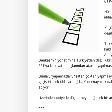
CTP-
Hükü
iddi
Küçü
deği
Tek 
kaldı
Anay
Bankası’nın yönetimine Türkiye’den değil Kıbrı
SST’ya kktc vatandaşlarından atama yapılmas
Bunlar, “yapamazlar”, “zaten çoktan yapmalıy
geçiştirilecek iddialar değil… Yapamayacak dah
ediyor…
Üzerinde ciddiyetle düşünmeye değecek bir 
***