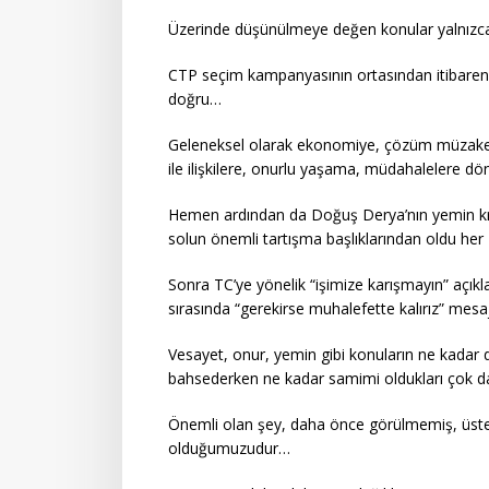
Üzerinde düşünülmeye değen konular yalnızca
CTP seçim kampanyasının ortasından itibaren 
doğru…
Geleneksel olarak ekonomiye, çözüm müzakerel
ile ilişkilere, onurlu yaşama, müdahalelere dö
Hemen ardından da Doğuş Derya’nın yemin kriz
solun önemli tartışma başlıklarından oldu h
Sonra TC’ye yönelik “işimize karışmayın” açı
sırasında “gerekirse muhalefette kalırız” mesa
Vesayet, onur, yemin gibi konuların ne kadar d
bahsederken ne kadar samimi oldukları çok 
Önemli olan şey, daha önce görülmemiş, üstel
olduğumuzudur…