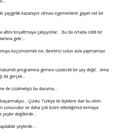
rdu…
nde yaygınlık kazanıyor olması egemenlerin gayet net bir
a altını boşaltmaya çalışıyorlar… Bu da ortada ciddi bir
nlamına gelir…
ir konuyu küçümsemek ise, devrimci solun asla yapmaması
ın hükümet programına girmesi üzülecek bir şey değil… Ama
ğı da gerçek…
 ne de üzülmeliyiz bu duruma…
armalıyız… Çünkü Türkiye ile ilişkilere dair bu vitrin
nın sonucudur ve daha çok bizim etkinliğimizi kırmaya
 şeyler değillerdir…
yapılabilir şeylerdir…