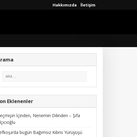
Hakkımızda
İletişim
Arama
on Eklenenler
eçmişin İçinden, Nenemin Dilinden – Şifa
lçıcıoğlu
efkoşa’da bugün Bağımsız Kıbrıs Yürüyüşü