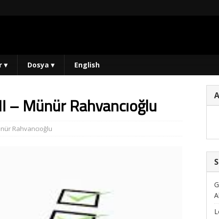
r
▾
Dosya
▾
English
– Münür Rahvancıoğlu
nür Rahvancıoğlu
S
G
A
L