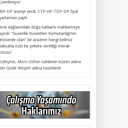
üzenleniyor
BP-DP araziyi verdi, CTP-HP-TDP-DP fiyat
yarlaması yaptı
irne dağlarındaki doğa katliamı mahkemeye
aşındı: “Güvenlik Kuvvetleri Komutanlığı’nın
ahsisinde olan” bir arazinin hangi belirsiz
aksatla özel bir şirkete verildiği merak
onusu”
özleşme, Mors Ltd’nin sahibinin kızının adına
lan Gizde İletişim adına hazırlandı