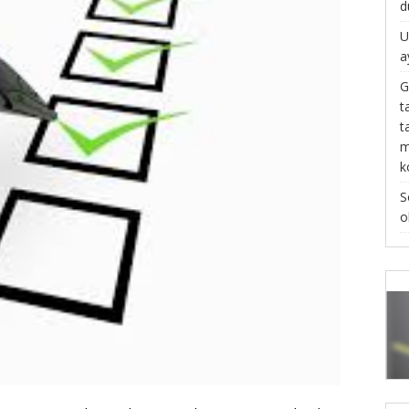
d
U
a
G
t
t
m
k
S
o