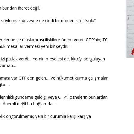
 bundan ibaret değil…
söylemsel düzeyde de ciddi bir dümen kırdı “sola”
erine ve uluslararası ilişkilere önem veren CTP’nin; TC
nük mesajlar vermesi yeni bir şeydir…
i patlak verdi… Yemin meselesi de, kktc’yi sorgulayan
er zaman…
klaması var CTP’den gelen… Ve hükümet kurma çalışmaları
jları…
erinlikli gündeme geldiği veya CTP’li öznelerin bunlardan
da önemli değil bu bağlamda…
ik öngörülmemiş yeni bir durumla karşı karşıya