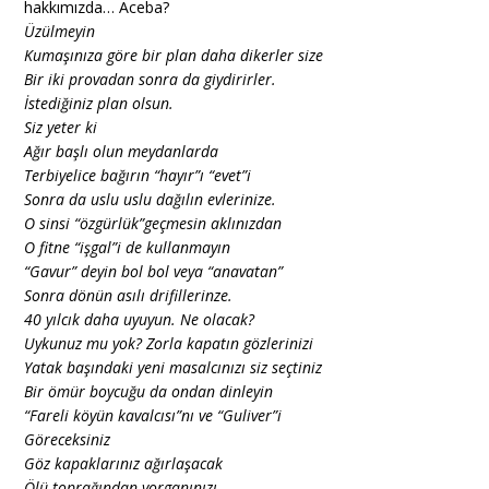
hakkımızda… Aceba?
Üzülmeyin
Kumaşınıza göre bir plan daha dikerler size
Bir iki provadan sonra da giydirirler.
İstediğiniz plan olsun.
Siz yeter ki
Ağır başlı olun meydanlarda
Terbiyelice bağırın “hayır”ı “evet”i
Sonra da uslu uslu dağılın evlerinize.
O sinsi “özgürlük”geçmesin aklınızdan
O fitne “işgal”i de kullanmayın
“Gavur” deyin bol bol veya “anavatan”
Sonra dönün asılı drifillerinze.
40 yılcık daha uyuyun. Ne olacak?
Uykunuz mu yok? Zorla kapatın gözlerinizi
Yatak başındaki yeni masalcınızı siz seçtiniz
Bir ömür boycuğu da ondan dinleyin
“Fareli köyün kavalcısı”nı ve “Guliver”i
Göreceksiniz
Göz kapaklarınız ağırlaşacak
Ölü toprağından yorganınızı