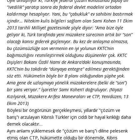
Öyle anlaşılıyor ki, Türkiye federal çözüm konusunda yapay bir
“ivedilik” yaratıp sonra da federal devlet modelini ortadan
kaldırmayı hesaplıyor. Yani, bu “çabukluk” ev sahibini bastırmak
içindir… Nitekim kulis bilgileri sağlam olan Sami Kohen 11 Ekim
2013 tarihli Milliyet gazetesinde şöyle diyor: “Ama bize öyle
geliyor ki, Türk tarafında yeni müzakere sürecinin artık bir “son”
olacağı kanısı giderek güçleniyor. Bu kez de anlaşma olmazsa,
bu çözümsüzlüğe son vermenin en iyi yolunun KKTC’nin
bağımsızlığını resmileştirmek olduğunu düşünenler çok. KKTC
Dışişleri Bakanı Özdil Nami de Ankara’daki konuşmasında,
KKTC’nin bu takdirde “dünyaya entegre” edilmesi gerektiğinden
söz etti. Hükümetin böyle bir B planı olduğundan şüphe yok.
Ama gene de uzlaşmaya yönelik müzakerelere (belki de “son”)
bir şans veriyor.” İşaretler Sami Kohen’i doğruluyor. (Niyazi
Kızılyürek, Müzakere Arifesi Manevraları ve CTP, Yenidüzen, 13
Ekim 2013)
Böylesi bir öngörünün gerçekleşmesi, yıllardır “çözüm ve
barış”ı arzulayan Kıbrıslı Türkler için ciddi bir hayal kırıklığı daha
demek olacaktır…
Aynı anlamı yüklemesek de “çözüm ve barış”ı diline pelesenk
etmiş olan CTP, hükümette olduğu bir dönemde, Kıbrıs