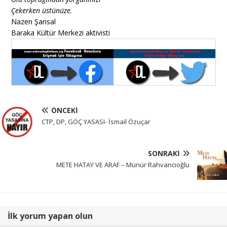
Çekerken üstünüze.
Nazen Şansal
Baraka Kültür Merkezi aktivisti
ÖNCEKI
CTP, DP, GÖÇ YASASI- İsmail Özuçar
SONRAKI
METE HATAY VE ARAF – Münür Rahvancıoğlu
İlk yorum yapan olun