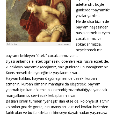
adettendir, böyle
günlerde “bayramlık”
yazılar yazılır…
Ne de olsa bizim de
bayram neşesinden
nasiplenmek isteyen
çocuklarımız ve
sokaklarımızda,
neşelenmek için
bayramı bekleyen “öteki” çocuklarımız var…
Siyasi anlamda el etek öpmesek, öpenleri rezil rüsva etsek de,
kucaklayıp bayramlaşacağımız, sair günlerde unutacağımız bir
Kıbrıs meseli dinleyeceğimiz yaşlılarımız var…
Hayvan hakları, hayvan özgürleşmesi de desek, kurban
etmenin, kurban olmanın mantığını da eleştirsek, bayram
yapmak için kan dökenin biz olmadığımız rahatlığıyla yanacak
mangallarımız, çevrilecek kebaplarımız var…
Bazıları onları tümden “yerleşik” ilan etse de, kolonyalist TC’nin
kolonları gibi de görse, dini inanışları, kültürel kodları bizlerden
farklı olan ve bu farklılıklarını kimseye dayatmadan yaşamaya