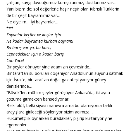
çalışan, saygı duyduğumuz komşularımız, dostlarımız var…
Yani bizim de; sol değerlerle haşır neşir olan Kıbrıslı Türklerin
de bir çeşit bayramımız var…
Ne diyelim… İyi bayramlar…
***
Koyunlar keçiler ve koçlar için
Ne kadar bayramsa kurban bayramı
Bu barış var ya, bu barış
Cephedekiler için o kadar barış
Can Yücel
Bir şeyler dönüyor yine adamızın çevresinde…
Bir taraftan su boruları döşeniyor Anadolu’nun suyunu satmak
için İsrail’e, bir taraftan doğal gaz ateşi yanıyor güney
denizlerinde…
“Büyük”ler, mühim şeyler görüşüyor Ankara’da, iki ayda
çözüme gitmekten bahsediyorlar…
Belki blöf, belki siyasi manevra ama bu olamıyorsa farklı
arayışlara girileceği söyleniyor bizim adımıza…
Hükümetçilik oynarken buradakiler, pişirip kurtarıyor yine
egemenler…