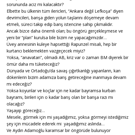
sorununda aciz mi kalacaktır?
Elbette bu ülkenin tüm ilericleri, “Ankara değil Lefkoşa” diyen
devrimcileri, barışa giden yolun taşlarını döşemeye devam
etmeli, süreci takip edip barış istencine sahip çıkmalıdır.
Ancak bizce daha önemli olan; bu öngörü gerçekleşmese ve
yeni bir “plan” kurulsa bile bizim ne yapacağımızdır…
Üvey annesinin kuleye hapsettiği Rapunzel misali, hep bir
kurtarıcı beklemekten vazgeçecek miyiz?
Yoksa, “anavatan”, olmadı AB, kriz var o zaman BM diyerek bir
ömür daha mı tüketeceğiz?
Dünyada ve Ortadoğu’da savaş çığırtkanlığı yapanların, kan
dökenlerin bizim adamıza barış getireceğine inanmaya devam
mı edeceğiz?
Yoksa koyunlar ve koçlar için ne kadar bayramsa kurban
bayramı, birileri için o kadar barış olan bir barışa razı mı
olacağız?
Yaşayıp göreceğiz…
Mesele, görmek için mi yaşadığımız, yoksa görmeyi istediğimiz
şey için mücadele ederek mi yaşadığımız aslında…
Ve Aydın Adamoğlu karamsar bir öngörüde bulunuyor