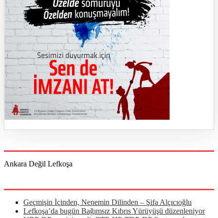
Ankara Değil Lefkoşa
Ankara Değil Lefkoşa
Son Eklenenler
Geçmişin İçinden, Nenemin Dilinden – Şifa Alçıcıoğlu
Lefkoşa’da bugün Bağımsız Kıbrıs Yürüyüşü düzenleniyor