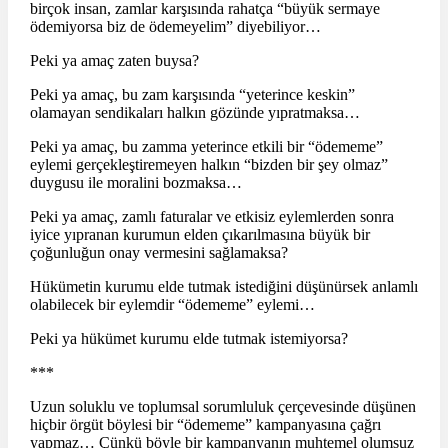
birçok insan, zamlar karşısında rahatça “büyük sermaye
ödemiyorsa biz de ödemeyelim” diyebiliyor…
Peki ya amaç zaten buysa?
Peki ya amaç, bu zam karşısında “yeterince keskin”
olamayan sendikaları halkın gözünde yıpratmaksa…
Peki ya amaç, bu zamma yeterince etkili bir “ödememe”
eylemi gerçekleştiremeyen halkın “bizden bir şey olmaz”
duygusu ile moralini bozmaksa…
Peki ya amaç, zamlı faturalar ve etkisiz eylemlerden sonra
iyice yıpranan kurumun elden çıkarılmasına büyük bir
çoğunluğun onay vermesini sağlamaksa?
Hükümetin kurumu elde tutmak istediğini düşünürsek anlamlı
olabilecek bir eylemdir “ödememe” eylemi…
Peki ya hükümet kurumu elde tutmak istemiyorsa?
***
Uzun soluklu ve toplumsal sorumluluk çerçevesinde düşünen
hiçbir örgüt böylesi bir “ödememe” kampanyasına çağrı
yapmaz… Çünkü böyle bir kampanyanın muhtemel olumsuz