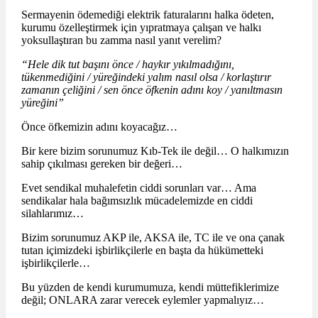
Sermayenin ödemediği elektrik faturalarını halka ödeten,
kurumu özelleştirmek için yıpratmaya çalışan ve halkı
yoksullaştıran bu zamma nasıl yanıt verelim?
“Hele dik tut başını önce / haykır yıkılmadığını,
tükenmediğini / yüreğindeki yalım nasıl olsa / korlaştırır
zamanın çeliğini / sen önce öfkenin adını koy / yanıltmasın
yüreğini”
Önce öfkemizin adını koyacağız…
Bir kere bizim sorunumuz Kıb-Tek ile değil… O halkımızın
sahip çıkılması gereken bir değeri…
Evet sendikal muhalefetin ciddi sorunları var… Ama
sendikalar hala bağımsızlık mücadelemizde en ciddi
silahlarımız…
Bizim sorunumuz AKP ile, AKSA ile, TC ile ve ona çanak
tutan içimizdeki işbirlikçilerle en başta da hükümetteki
işbirlikçilerle…
Bu yüzden de kendi kurumumuza, kendi müttefiklerimize
değil; ONLARA zarar verecek eylemler yapmalıyız…