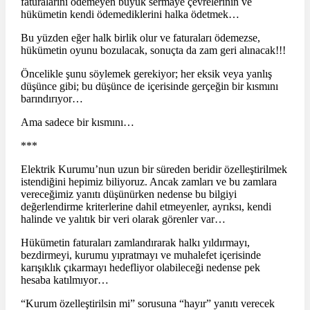
faturalarını ödemeyen büyük sermaye çevrelerinin ve
hükümetin kendi ödemediklerini halka ödetmek…
Bu yüzden eğer halk birlik olur ve faturaları ödemezse,
hükümetin oyunu bozulacak, sonuçta da zam geri alınacak!!!
Öncelikle şunu söylemek gerekiyor; her eksik veya yanlış
düşünce gibi; bu düşünce de içerisinde gerçeğin bir kısmını
barındırıyor…
Ama sadece bir kısmını…
***
Elektrik Kurumu’nun uzun bir süreden beridir özelleştirilmek
istendiğini hepimiz biliyoruz. Ancak zamları ve bu zamlara
vereceğimiz yanıtı düşünürken nedense bu bilgiyi
değerlendirme kriterlerine dahil etmeyenler, ayrıksı, kendi
halinde ve yalıtık bir veri olarak görenler var…
Hükümetin faturaları zamlandırarak halkı yıldırmayı,
bezdirmeyi, kurumu yıpratmayı ve muhalefet içerisinde
karışıklık çıkarmayı hedefliyor olabileceği nedense pek
hesaba katılmıyor…
“Kurum özelleştirilsin mi” sorusuna “hayır” yanıtı verecek