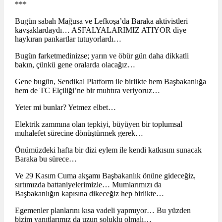
***
Bugün sabah Mağusa ve Lefkoşa’da Baraka aktivistleri
kavşaklardaydı… ASFALYALARIMIZ ATIYOR diye
haykıran pankartlar tutuyorlardı…
Bugün farketmedinizse; yarın ve öbür gün daha dikkatli
bakın, çünkü gene oralarda olacağız…
Gene bugün, Sendikal Platform ile birlikte hem Başbakanlığa
hem de TC Elçiliği’ne bir muhtıra veriyoruz…
Yeter mi bunlar? Yetmez elbet…
Elektrik zammına olan tepkiyi, büyüyen bir toplumsal
muhalefet sürecine dönüştürmek gerek…
Önümüzdeki hafta bir dizi eylem ile kendi katkısını sunacak
Baraka bu sürece…
Ve 29 Kasım Cuma akşamı Başbakanlık önüne gideceğiz,
sırtımızda battaniyelerimizle… Mumlarımızı da
Başbakanlığın kapısına dikeceğiz hep birlikte…
Egemenler planlarını kısa vadeli yapmıyor… Bu yüzden
bizim yanıtlarımız da uzun soluklu olmalı…