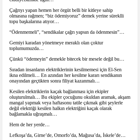
Çağrıyı yapan hemen her örgüt belli bir kitleye sahip
olmasına rağmen; “biz ödemiyoruz” demek yerine süreklli
topu başkalarına atıyor…
“Ödenmemeli”, “sendikalar çağrı yapsın da ödenmesin”…
Gemiyi karadan yönetmeye meraklı olan çoktur
toplumumuzda…
Çünkü “ödemeyin” demekle bitecek bir mesele değil bu…
Sıradan insanların elektriklerinin kesilmemesi için El-Sen
ikna edilmeli… En azından her kesilme kararı sendikanın
onayından geçtikten sonra filiyat kazanmalı…
Kesilen elektriklerin kaçak bağlanması için ekipler
oluşturulmalı… Bu ekipler çocuğunu okuldan aramak, akşam
mangal yapmak veya haftasonu tatile çıkmak gibi şeylerle
değil elektriği kesilen halkın elektriğini kaçak olarak
bağlamakla uğraşmalı…
Hem de her yerde…
Lefkoşa’da, Girne’de, Omorfo’da, Mağusa’da, İskele’de…