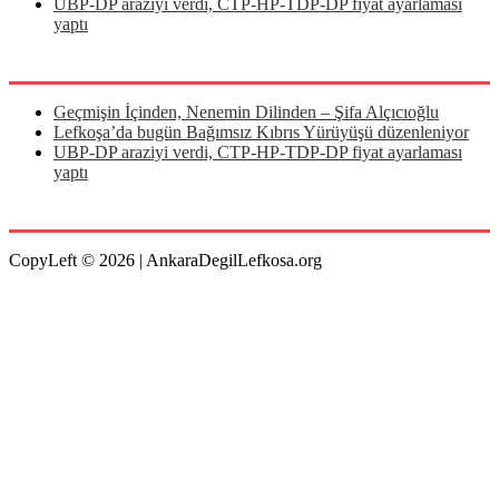
UBP-DP araziyi verdi, CTP-HP-TDP-DP fiyat ayarlaması
yaptı
Son Eklenenler
Geçmişin İçinden, Nenemin Dilinden – Şifa Alçıcıoğlu
Lefkoşa’da bugün Bağımsız Kıbrıs Yürüyüşü düzenleniyor
UBP-DP araziyi verdi, CTP-HP-TDP-DP fiyat ayarlaması
yaptı
İletişim
CopyLeft © 2026 | AnkaraDegilLefkosa.org