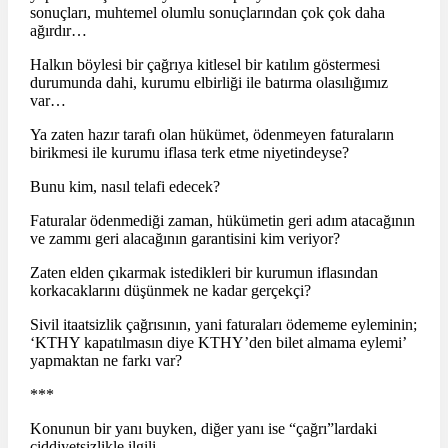
sonuçları, muhtemel olumlu sonuçlarından çok çok daha
ağırdır…
Halkın böylesi bir çağrıya kitlesel bir katılım göstermesi
durumunda dahi, kurumu elbirliği ile batırma olasılığımız
var…
Ya zaten hazır tarafı olan hükümet, ödenmeyen faturaların
birikmesi ile kurumu iflasa terk etme niyetindeyse?
Bunu kim, nasıl telafi edecek?
Faturalar ödenmediği zaman, hükümetin geri adım atacağının
ve zammı geri alacağının garantisini kim veriyor?
Zaten elden çıkarmak istedikleri bir kurumun iflasından
korkacaklarını düşünmek ne kadar gerçekçi?
Sivil itaatsizlik çağrısının, yani faturaları ödememe eyleminin;
‘KTHY kapatılmasın diye KTHY’den bilet almama eylemi’
yapmaktan ne farkı var?
***
Konunun bir yanı buyken, diğer yanı ise “çağrı”lardaki
ciddiyetsizlikle ilgili…