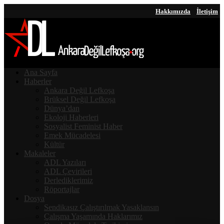
Hakkımızda
İletişim
Ana Sayfa
Haberler
Ankara Değil Lefkoşa
Brüksel Değil Lefkoşa
Dünya’dan
Ekoloji Haberleri
Sosyalist Feminist Haber
Emek Mücadelesi
Kültür
Makaleler
ADL Yazıları
ADL Çevirileri
Derlediklerimiz
Röportajlar
Dosya
Sendikasız Çalıştırılmak Yasaklansın
Çalışma Yaşamında Haklarımız