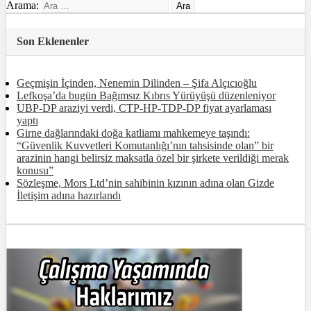
Arama:
Son Eklenenler
Geçmişin İçinden, Nenemin Dilinden – Şifa Alçıcıoğlu
Lefkoşa’da bugün Bağımsız Kıbrıs Yürüyüşü düzenleniyor
UBP-DP araziyi verdi, CTP-HP-TDP-DP fiyat ayarlaması
yaptı
Girne dağlarındaki doğa katliamı mahkemeye taşındı:
“Güvenlik Kuvvetleri Komutanlığı’nın tahsisinde olan” bir
arazinin hangi belirsiz maksatla özel bir şirkete verildiği merak
konusu”
Sözleşme, Mors Ltd’nin sahibinin kızının adına olan Gizde
İletişim adına hazırlandı