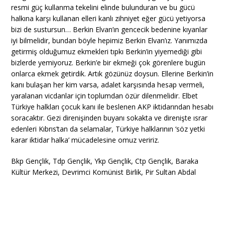
resmi güç kullanma tekelini elinde bulunduran ve bu gücü
halkına karşı kullanan elleri kanlı zihniyet eğer gücü yetiyorsa
bizi de sustursun… Berkin Elvan’ın gencecik bedenine kıyanlar
iyi bilmelidir, bundan böyle hepimiz Berkin Elvan’ız. Yanımızda
getirmiş olduğumuz ekmekleri tıpkı Berkin’in yiyemediği gibi
bizlerde yemiyoruz. Berkin’e bir ekmeği çok görenlere bugün
onlarca ekmek getirdik. Artık gözünüz doysun. Ellerine Berkin’in
kanı bulaşan her kim varsa, adalet karşısında hesap vermeli,
yaralanan vicdanlar için toplumdan özür dilenmelidir. Elbet
Türkiye halkları çocuk kanı ile beslenen AKP iktidarından hesabı
soracaktır. Gezi direnişinden buyanı sokakta ve direnişte ısrar
edenleri Kıbrıs’tan da selamalar, Türkiye halklarının ‘söz yetki
karar iktidar halka’ mücadelesine omuz veririz.
Bkp Gençlik, Tdp Gençlik, Ykp Gençlik, Ctp Gençlik, Baraka
Kültür Merkezi, Devrimci Komünist Birlik, Pir Sultan Abdal