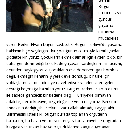
Berkin
Bugün
ÖLDÜ… 269
gündür
yaşama
tutunma
mücadelesi
veren Berkin Elvan’ı bugün kaybettik. Bugün Türkiye’de yaşama
hakkının hiçe sayıldığını, bir çocuğunun ölümüyle kanıtlayanları
şiddette kınıyoruz. Çocukların ekmek almak için evden çıkıp, bir
daha geri dönmediği bir ülkede yaşayan kardeşlerimizin acısını,
derinden paylaşıyoruz. Çocukların eve dönerken gaz bombası
değil, ekmeğin kenarını yiyerek eve döndüğü bir ülke için
yoldaşlarımızı mücadeleye davet ediyor ve elimizden gelen
desteği koymağa hazırlanıyoruz. Bugün Berkin Elvan’ın ölümü
ile sadece gencecik bir bedene değil, Türkiye’de olmayan
adalete, demokrasiye, özgürlüğe de veda ediyoruz. Berkin’in
annesinin dediği gibi Berkin Elvan’ı allah almadı, Tayyip aldı.
Bilinmesini isteriz ki, bugün burada toplanan örgütlerin
tümünün, bu hazin ve acı sonları yaratan zihniyet ile doğrudan
kavgası var. İnsan hak ve özgürlüklerine saygı duymayan,