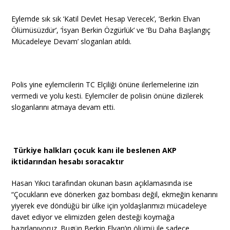
Eylemde sık sık ‘Katil Devlet Hesap Verecek’, ‘Berkin Elvan
Ölümüsüzdür’, ‘İsyan Berkin Özgürlük’ ve ‘Bu Daha Başlangıç
Mücadeleye Devam’ sloganları atıldı.
Polis yine eylemcilerin TC Elçiliği önüne ilerlemelerine izin
vermedi ve yolu kesti. Eylemciler de polisin önüne dizilerek
sloganlarını atmaya devam etti.
Türkiye halkları çocuk kanı ile beslenen AKP
iktidarından hesabı soracaktır
Hasan Yıkıcı tarafından okunan basın açıklamasında ise
“Çocukların eve dönerken gaz bombası değil, ekmeğin kenarını
yiyerek eve döndüğü bir ülke için yoldaşlarımızı mücadeleye
davet ediyor ve elimizden gelen desteği koymağa
hazırlanıyoruz. Bugün Berkin Elvan’ın ölümü ile sadece