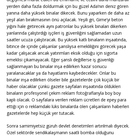
yerden daha fazla doldurmak için bu güzel Ada’nın deniz gören
yanına daha yüksek binalar dikecek. Bunu yaparken de daha az
yeşil alan bırakmasının önü açılacak. Yeşili gri, Girne’yi beton
yığını hale getirecek aynı patronlar bu yüksek binaları dikerken
yanlarında çalıştırdığı işçileri iş güvenliğini sağlamadan uzun
saatler ucuza çalıştıracak. Bu yüksek katlı binaların inşaatında,
bitince de içinde çalışanlar şanslıysa emekliliğini görecek yaşa
kadar çalışacak ancak yatırımları eksik olduğu için sigorta
emeklisi çıkamayacak. Eğer şanslı değillerse iş güvenliği
sağlanmayan bu binalar inşa edilirken ‘kaza’ sonucu
yaralanacaklar ya da hayatlarını kaybedecekler. Onlar bu
binalar inşa edilirken ölseler bile gazetelerde çok küçük bir
haber olacaklar çünkü gazete sayfaları inşaatında öldükleri
binaların profesyonel çekim reklam fotoğraflarıyla boy boy
kaplı olacak. O sayfalara verilen reklam ücretleri de epey para
ettiği için o reklamdaki lüks binalarda ölen çalışanların haberleri
gazetelerde hep küçük yer tutacak.
Sonra samimiyetsiz güruh devlet denetimleri artırılmalı diyecek.
Özel sektörde sendikalaşmanın saatli bomba olduğunu