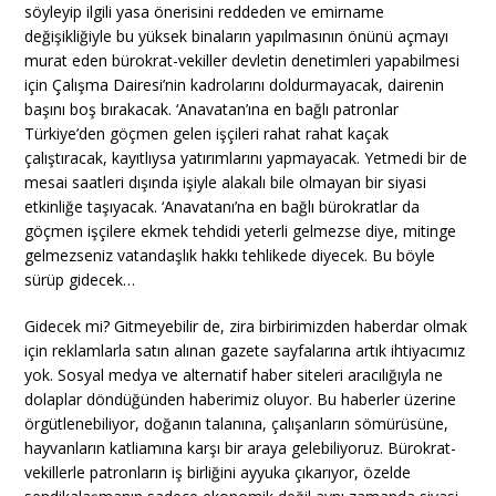
söyleyip ilgili yasa önerisini reddeden ve emirname
değişikliğiyle bu yüksek binaların yapılmasının önünü açmayı
murat eden bürokrat-vekiller devletin denetimleri yapabilmesi
için Çalışma Dairesi’nin kadrolarını doldurmayacak, dairenin
başını boş bırakacak. ‘Anavatan’ına en bağlı patronlar
Türkiye’den göçmen gelen işçileri rahat rahat kaçak
çalıştıracak, kayıtlıysa yatırımlarını yapmayacak. Yetmedi bir de
mesai saatleri dışında işiyle alakalı bile olmayan bir siyasi
etkinliğe taşıyacak. ‘Anavatanı’na en bağlı bürokratlar da
göçmen işçilere ekmek tehdidi yeterli gelmezse diye, mitinge
gelmezseniz vatandaşlık hakkı tehlikede diyecek. Bu böyle
sürüp gidecek…
Gidecek mi? Gitmeyebilir de, zira birbirimizden haberdar olmak
için reklamlarla satın alınan gazete sayfalarına artık ihtiyacımız
yok. Sosyal medya ve alternatif haber siteleri aracılığıyla ne
dolaplar döndüğünden haberimiz oluyor. Bu haberler üzerine
örgütlenebiliyor, doğanın talanına, çalışanların sömürüsüne,
hayvanların katliamına karşı bir araya gelebiliyoruz. Bürokrat-
vekillerle patronların iş birliğini ayyuka çıkarıyor, özelde