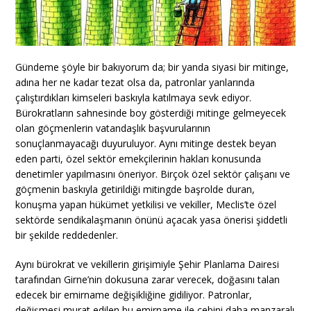
Gündeme şöyle bir bakıyorum da; bir yanda siyasi bir mitinge,
adına her ne kadar tezat olsa da, patronlar yanlarında
çalıştırdıkları kimseleri baskıyla katılmaya sevk ediyor.
Bürokratların sahnesinde boy gösterdiği mitinge gelmeyecek
olan göçmenlerin vatandaşlık başvurularının
sonuçlanmayacağı duyuruluyor. Aynı mitinge destek beyan
eden parti, özel sektör emekçilerinin hakları konusunda
denetimler yapılmasını öneriyor. Birçok özel sektör çalışanı ve
göçmenin baskıyla getirildiği mitingde başrolde duran,
konuşma yapan hükümet yetkilisi ve vekiller, Meclis’te özel
sektörde sendikalaşmanın önünü açacak yasa önerisi şiddetli
bir şekilde reddedenler.
Aynı bürokrat ve vekillerin girişimiyle Şehir Planlama Dairesi
tarafından Girne’nin dokusuna zarar verecek, doğasını talan
edecek bir emirname değişikliğine gidiliyor. Patronlar,
değişmesi murat edilen bu emirname ile cebini daha manzaralı