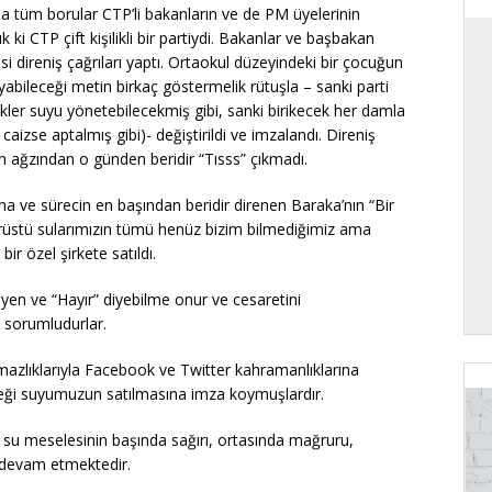
da tüm borular CTP’li bakanların ve de PM üyelerinin
 ki CTP çift kişilikli bir partiydi. Bakanlar ve başbakan
clisi direniş çağrıları yaptı. Ortaokul düzeyindeki bir çocuğun
yabileceği metin birkaç göstermelik rütuşla – sanki parti
Türkler suyu yönetebilecekmiş gibi, sanki birikecek her damla
 caizse aptalmış gibi)- değiştirildi ve imzalandı. Direniş
in ağzından o günden beridir “Tısss” çıkmadı.
una ve sürecin en başından beridir direnen Baraka’nın “Bir
rüstü sularımızın tümü henüz bizim bilmediğimiz ama
 bir özel şirkete satıldı.
yen ve “Hayır” diyebilme onur ve cesaretini
 sorumludurlar.
ulmazlıklarıyla Facebook ve Twitter kahramanlıklarına
ereği suyumuzun satılmasına imza koymuşlardır.
 su meselesinin başında sağırı, ortasında mağruru,
devam etmektedir.