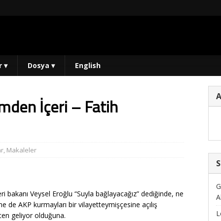
r
▾
Dosya
▾
English
mden İçeri – Fatih
ar
,
Makaleler
S
G
ri bakanı Veysel Eroğlu “Suyla bağlayacağız” dediğinde, ne
A
e de AKP kurmayları bir vilayetteymişçesine açılış
L
en geliyor olduğuna.