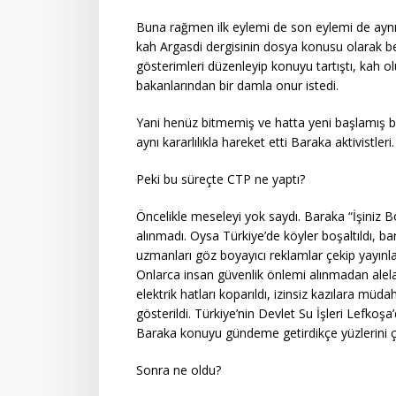
Buna rağmen ilk eylemi de son eylemi de aynı
kah Argasdi dergisinin dosya konusu olarak bel
gösterimleri düzenleyip konuyu tartıştı, kah
bakanlarından bir damla onur istedi.
Yani henüz bitmemiş ve hatta yeni başlamış bi
aynı kararlılıkla hareket etti Baraka aktivistleri.
Peki bu süreçte CTP ne yaptı?
Öncelikle meseleyi yok saydı. Baraka “İşiniz B
alınmadı. Oysa Türkiye’de köyler boşaltıldı, baraj
uzmanları göz boyayıcı reklamlar çekip yayınladı.
Onlarca insan güvenlik önlemi alınmadan alelac
elektrik hatları koparıldı, izinsiz kazılara müd
gösterildi. Türkiye’nin Devlet Su İşleri Lefkoş
Baraka konuyu gündeme getirdikçe yüzlerini çe
Sonra ne oldu?