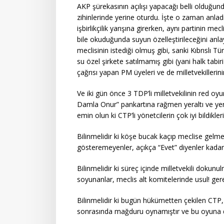
AKP şürekasının açılışı yapacağı belli olduğun
zihinlerinde yerine oturdu. İşte o zaman anladık
işbirlikçilik yarışına girerken, aynı partinin me
bile okuduğunda suyun özelleştirileceğini anla
meclisinin istediği olmuş gibi, sanki Kıbrıslı 
su özel şirkete satılmamış gibi (yani halk tabiri
çağrısı yapan PM üyeleri ve de milletvekillerin
Ve iki gün önce 3 TDP’li milletvekilinin red oy
Damla Onur” pankartına rağmen yeraltı ve ye
emin olun ki CTP’li yönetcilerin çok iyi bildikleri
Bilinmelidir ki köşe bucak kaçıp meclise gelme
gösteremeyenler, açıkça “Evet” diyenler kadar
Bilinmelidir ki süreç içinde milletvekili dokun
soyunanlar, meclis alt komitelerinde usul! g
Bilinmelidir ki bugün hükümetten çekilen CTP,
sonrasında mağduru oynamıştır ve bu oyuna 