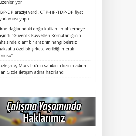
üzenleniyor
BP-DP araziyi verdi, CTP-HP-TDP-DP fiyat
yarlaması yaptı
irne dağlarındaki doğa katliamı mahkemeye
aşındı: “Güvenlik Kuvvetleri Komutanlığı’nın
ahsisinde olan” bir arazinin hangi belirsiz
aksatla özel bir şirkete verildiği merak
onusu”
özleşme, Mors Ltd’nin sahibinin kızının adına
lan Gizde İletişim adına hazırlandı