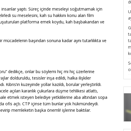
d
 insanlar yaptı. Süreç içinde meseleyi soğutmamak için
U
irledi su meselesini, kah su hakkını konu alan film
a
 oluşuturulan platforma emek koydu, kah başbakandan ve
G
t
t
r mücadelenin başından sonuna kadar aynı tutarlılıkta ve
m
k
S
o
oru” dedikçe, onlar bu söylemi hiç mi hiç üzerlerine
lar dolduruldu, tesisler inşa edildi, halka ilişkiler
 Kıbrıs’ın kuzeyinde yollar kazıldı, borular yerleştirildi.
ele açılan karanlık çukurlara düşme tehlikesi atlattı,
ahale etmek isteyen belediye yetkililerine aba altından sopa
a’da ofis açtı. CTP içinse tüm bunlar yok hükmündeydi.
virip memleketin başka önemli! işlerine baktılar.