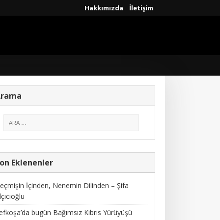
Hakkımızda
İletişim
Arama
on Eklenenler
eçmişin İçinden, Nenemin Dilinden – Şifa
lçıcıoğlu
efkoşa’da bugün Bağımsız Kıbrıs Yürüyüşü