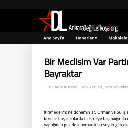
Ana Sayfa
Haberler
▾
Makalele
Bir Meclisim Var Parti
Bayraktar
16/04/2016 09:00
ADL Yazıları
,
Fatih Bayrakt
İtiraf edelim; ne dönemin TC Orman ve Su İşle
borular boş alanlarda birikmeye başladığında n
yaptığında pek de inanmadık bu suyun gerçekt