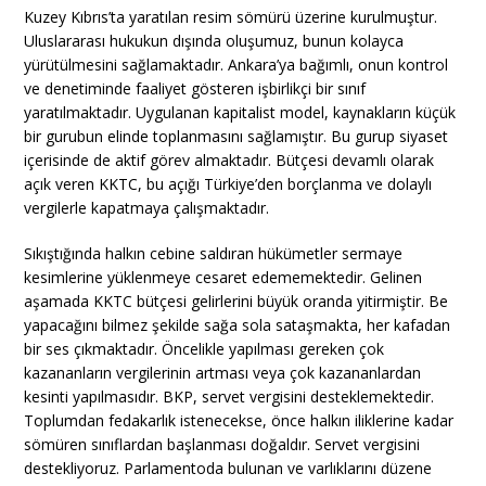
Kuzey Kıbrıs’ta yaratılan resim sömürü üzerine kurulmuştur.
Uluslararası hukukun dışında oluşumuz, bunun kolayca
yürütülmesini sağlamaktadır. Ankara’ya bağımlı, onun kontrol
ve denetiminde faaliyet gösteren işbirlikçi bir sınıf
yaratılmaktadır. Uygulanan kapitalist model, kaynakların küçük
bir gurubun elinde toplanmasını sağlamıştır. Bu gurup siyaset
içerisinde de aktif görev almaktadır. Bütçesi devamlı olarak
açık veren KKTC, bu açığı Türkiye’den borçlanma ve dolaylı
vergilerle kapatmaya çalışmaktadır.
Sıkıştığında halkın cebine saldıran hükümetler sermaye
kesimlerine yüklenmeye cesaret edememektedir. Gelinen
aşamada KKTC bütçesi gelirlerini büyük oranda yitirmiştir. Be
yapacağını bilmez şekilde sağa sola sataşmakta, her kafadan
bir ses çıkmaktadır. Öncelikle yapılması gereken çok
kazananların vergilerinin artması veya çok kazananlardan
kesinti yapılmasıdır. BKP, servet vergisini desteklemektedir.
Toplumdan fedakarlık istenecekse, önce halkın iliklerine kadar
sömüren sınıflardan başlanması doğaldır. Servet vergisini
destekliyoruz. Parlamentoda bulunan ve varlıklarını düzene