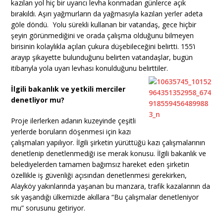
kazılan yol hiç bir uyarıcı levha konmadan günlerce açık
bırakıldı. Aşırı yağmurların da yağmasıyla kazılan yerler adeta
göle döndü. Yolu sürekli kullanan bir vatandaş, gece hiçbir
şeyin görünmediğini ve orada çalışma olduğunu bilmeyen
birisinin kolaylıkla açılan çukura düşebileceğini belirtti. 155’i
arayıp şikayette bulunduğunu belirten vatandaşlar, bugün
itibarıyla yola uyarı levhası konulduğunu belirttiler.
İlgili bakanlık ve yetkili merciler
denetliyor mu?
Proje ilerlerken adanın kuzeyinde çeşitli
yerlerde boruların döşenmesi için kazı
çalışmaları yapılıyor. İlgili şirketin yürüttüğü kazı çalışmalarının
denetlenip denetlenmediği ise merak konusu. İlgili bakanlık ve
belediyelerden tamamen bağımsız hareket eden şirketin
özellikle iş güvenliği açısından denetlenmesi gerekirken,
Alayköy yakınlarında yaşanan bu manzara, trafik kazalarının da
sık yaşandığı ülkemizde akıllara “Bu çalışmalar denetleniyor
mu” sorusunu getiriyor.