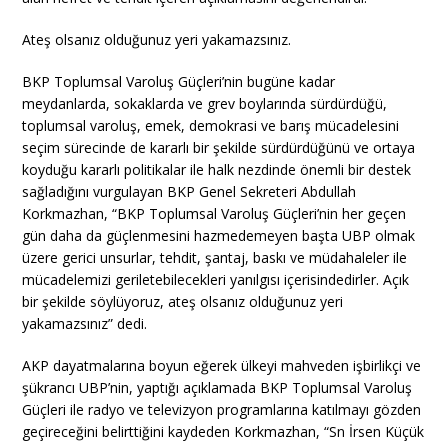
Ateş olsanız olduğunuz yeri yakamazsınız.
BKP Toplumsal Varoluş Güçleri’nin bugüne kadar
meydanlarda, sokaklarda ve grev boylarında sürdürdüğü,
toplumsal varoluş, emek, demokrasi ve barış mücadelesini
seçim sürecinde de kararlı bir şekilde sürdürdüğünü ve ortaya
koyduğu kararlı politikalar ile halk nezdinde önemli bir destek
sağladığını vurgulayan BKP Genel Sekreteri Abdullah
Korkmazhan, “BKP Toplumsal Varoluş Güçleri’nin her geçen
gün daha da güçlenmesini hazmedemeyen başta UBP olmak
üzere gerici unsurlar, tehdit, şantaj, baskı ve müdahaleler ile
mücadelemizi geriletebilecekleri yanılgısı içerisindedirler. Açık
bir şekilde söylüyoruz, ateş olsanız olduğunuz yeri
yakamazsınız” dedi.
AKP dayatmalarına boyun eğerek ülkeyi mahveden işbirlikçi ve
şükrancı UBP’nin, yaptığı açıklamada BKP Toplumsal Varoluş
Güçleri ile radyo ve televizyon programlarına katılmayı gözden
geçireceğini belirttiğini kaydeden Korkmazhan, “Sn İrsen Küçük