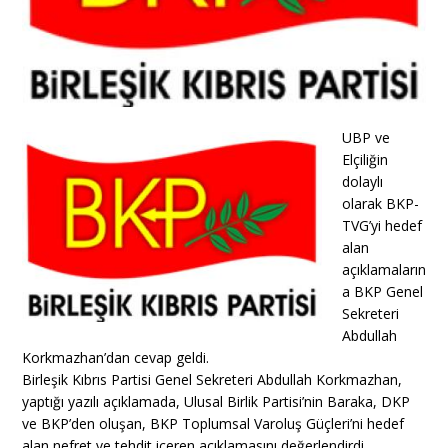
UBP ve
Elçiliğin
dolaylı
olarak BKP-
TVG’yi hedef
alan
açıklamaların
a BKP Genel
Sekreteri
Abdullah
Korkmazhan’dan cevap geldi.
Birleşik Kıbrıs Partisi Genel Sekreteri Abdullah Korkmazhan,
yaptığı yazılı açıklamada, Ulusal Birlik Partisi’nin Baraka, DKP
ve BKP’den oluşan, BKP Toplumsal Varoluş Güçleri’ni hedef
alan nefret ve tehdit içeren açıklamasını değerlendirdi.