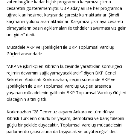
zaten bugüne kadar hiçbir programda karşımıza çıkma
cesaretini gösterememiştir. UBP adayları ise her programda
uğradıkları hezimet karşısında çaresiz kalmaktadırlar. Şimdi
kaçmanın yolunu aramaktadırlar. Karşımıza çıkmaya cesareti
olmayanların basın açıklamaları ile tehditler savurması vız gelir
tırs gider” dedi.
Mücadele AKP ve işbirlikçileri ile BKP Toplumsal Varoluş
Güçleri arasındadır.
“AKP ve işbirlikçileri Kıbrıs’ın kuzeyinde yarattıkları sömürgeci
rejimin devamını sağlayamayacaklardır” diyen BKP Genel
Sekreteri Abdullah Korkmazhan, seçim sürecinde AKP ve
işbirlikçileri ile BKP Toplumsal Varoluş Güçleri arasında
yaşanan mücadelenin galibinin BKP Toplumsal Varoluş Güçleri
olacağının altını çizdi.
Korkmazhan “28 Temmuz akşamı Ankara ve tüm dünya
Kıbrıslı Türklerin onurlu bir yaşam, demokrasi ve barış talebini
güçlü bir şekilde duyacaktır. Toplumsal Varoluş mücadelesini
parlamento çatısı altına da taşıyacak ve büyüteceğiz” dedi.