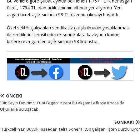
Bu verilere göre Şubat ayında belirlenen 1,757 TL’lik net asgari
ücret, 1794 TL olan açlık sınırının altında yer alıyordu. Yeni
asgari ücret açlık sınırının 98 TL üzerine çıkmayı başardı.
Özel sektör çalışanları sendikasız çalıştırılmanın yasaklanması
ile kendilerini temsil edecek sendikalara kavuşana kadar,
bizlere reva görülen açlık sınırının 98 lira üstü…
ÖNCEKI
“Bir Kayıp Devrimci: Fuat Fegan” Kitabı Bu Akşam Lefkoşa Khora’da
Okurlarla Buluşacak
SONRAKI
Turkcell’in En Büyük Hissedarı Telia Sonera, 850 Çalışanı İşten Durduruyor