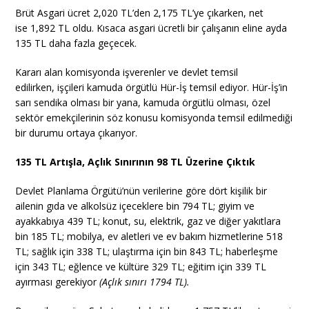
Brüt Asgari ücret 2,020 TL’den 2,175 TL’ye çıkarken, net
ise 1,892 TL oldu. Kısaca asgari ücretli bir çalışanın eline ayda
135 TL daha fazla geçecek.
Kararı alan komisyonda işverenler ve devlet temsil
edilirken, işçileri kamuda örgütlü Hür-İş temsil ediyor. Hür-İş’in
sarı sendika olması bir yana, kamuda örgütlü olması, özel
sektör emekçilerinin söz konusu komisyonda temsil edilmediği
bir durumu ortaya çıkarıyor.
135 TL Artışla, Açlık Sınırının 98 TL Üzerine Çıktık
Devlet Planlama Örgütü’nün verilerine göre dört kişilik bir
ailenin gıda ve alkolsüz içeceklere bin 794 TL; giyim ve
ayakkabıya 439 TL; konut, su, elektrik, gaz ve diğer yakıtlara
bin 185 TL; mobilya, ev aletleri ve ev bakım hizmetlerine 518
TL; sağlık için 338 TL; ulaştırma için bin 843 TL; haberleşme
için 343 TL; eğlence ve kültüre 329 TL; eğitim için 339 TL
ayırması gerekiyor
(Açlık sınırı 1794 TL).