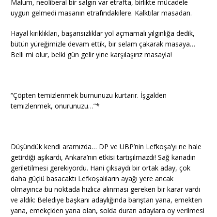
Malum, neoliberal bir salgın var etrafta, birlikte mücadele
uygun gelmedi masanın etrafındakilere. Kalktılar masadan.
Hayal kırıklıkları, başarısızlıklar yol açmamalı yılgınlığa dedik,
bütün yüreğimizle devam ettik, bir selam çakarak masaya…
Belli mi olur, belki gün gelir yine karşılaşırız masayla!
“Çöpten temizlenmek burnunuzu kurtarır. İşgalden
temizlenmek, onurunuzu…”*
Düşündük kendi aramızda… DP ve UBP’nin Lefkoşa’yı ne hale
getirdiği aşikardı, Ankara’nın etkisi tartışılmazdı! Sağ kanadın
geriletilmesi gerekiyordu. Hani çıksaydı bir ortak aday, çok
daha güçlü basacaktı Lefkoşalıların ayağı yere ancak
olmayınca bu noktada hızlıca alınması gereken bir karar vardı
ve aldık: Belediye başkanı adaylığında barıştan yana, emekten
yana, emekçiden yana olan, solda duran adaylara oy verilmesi