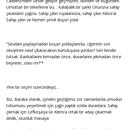
Caddesi’nden! Sesler geliyor geçmişten, dünden ve bugünden.
Umuttan bir tekerleme bu… Kalabalık bir şarkı! Onuruna sahip
çıkanların çağrısı: Sahip çıkın rüyalarınıza, sahip çıkın Kıbrıs’a!
Sahip çıkın ve hemen şimdi düşün yola!
“Sevdanı paylaşmadan koşan yoldaşlarınla, ciğerinin son
oksijenini nasıl çıkaracaksın kurtuluşuna yurdun? Sen kendin
tutsak. Barikatlarını kırmadan önce, duvarlarını yıkmadan önce
beyninin, olası mı?”*
Yine bir seçim sürecindeyiz…
Biz, Baraka olarak, içinden geçtiğimiz zor zamanlarda umudun
tohumunu yeşertmek için çağrı yaptık solda duranlara. Sahip
çıkmak için Lefkoşa’ya ve Kıbrıs’a ortak bir aday çıkarmalı
dedik, oturduk masaya.