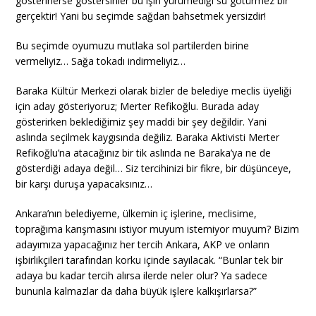
gösterirlerse göstersinler bu işin yürümediği su götürmez bir
gerçektir! Yani bu seçimde sağdan bahsetmek yersizdir!
Bu seçimde oyumuzu mutlaka sol partilerden birine
vermeliyiz… Sağa tokadı indirmeliyiz…
Baraka Kültür Merkezi olarak bizler de belediye meclis üyeliği
için aday gösteriyoruz; Merter Refikoğlu. Burada aday
gösterirken beklediğimiz şey maddi bir şey değildir. Yani
aslında seçilmek kaygısında değiliz. Baraka Aktivisti Merter
Refikoğlu’na atacağınız bir tik aslında ne Baraka’ya ne de
gösterdiği adaya değil… Siz tercihinizi bir fikre, bir düşünceye,
bir karşı duruşa yapacaksınız…
Ankara’nın belediyeme, ülkemin iç işlerine, meclisime,
toprağıma karışmasını istiyor muyum istemiyor muyum? Bizim
adayımıza yapacağınız her tercih Ankara, AKP ve onların
işbirlikçileri tarafından korku içinde sayılacak. “Bunlar tek bir
adaya bu kadar tercih alırsa ilerde neler olur? Ya sadece
bununla kalmazlar da daha büyük işlere kalkışırlarsa?”