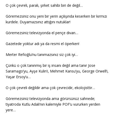
O çok çevreli, paralı, şirket sahibi biri de değil…
Göremezsiniz onu yeni bir yerin açılışında keserken bir kırmızı
kurdele. Duyamazsınız attığını nutuklar!
Göremezsiniz televizyonda el pençe divan…
Gazetede yoktur adı ya da resmi el öperken!
Merter Refioğlu’nu tanımazsınız siz çok iyi…
Çünkü o çok tanınmış bir iş insanı değil ama tanır Jose
Saramago’yu, Ayşe Kulin’i, Mehmet Kansu’yu, George Orwell’i,
Yaşar Ersoy’u…
O çok çevreli değildir ama çok çevrecidir, ekolojisttir…
Göremezsiniz televizyonda ama görürsünüz sahnede;
tiyatroda Kutlu Adalı’nın kalemiyle POF’u vururken yerden
yere…