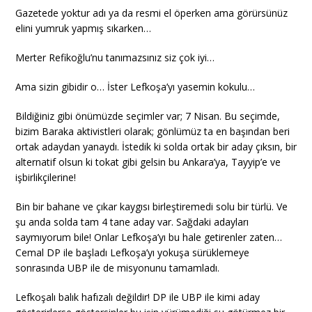
Gazetede yoktur adı ya da resmi el öperken ama görürsünüz
elini yumruk yapmış sıkarken…
Merter Refikoğlu’nu tanımazsınız siz çok iyi…
Ama sizin gibidir o… İster Lefkoşa’yı yasemin kokulu…
Bildiğiniz gibi önümüzde seçimler var; 7 Nisan. Bu seçimde,
bizim Baraka aktivistleri olarak; gönlümüz ta en başından beri
ortak adaydan yanaydı. İstedik ki solda ortak bir aday çıksın, bir
alternatif olsun ki tokat gibi gelsin bu Ankara’ya, Tayyip’e ve
işbirlikçilerine!
Bin bir bahane ve çıkar kaygısı birleştiremedi solu bir türlü. Ve
şu anda solda tam 4 tane aday var. Sağdaki adayları
saymıyorum bile! Onlar Lefkoşa’yı bu hale getirenler zaten…
Cemal DP ile başladı Lefkoşa’yı yokuşa sürüklemeye
sonrasında UBP ile de misyonunu tamamladı.
Lefkoşalı balık hafızalı değildir! DP ile UBP ile kimi aday