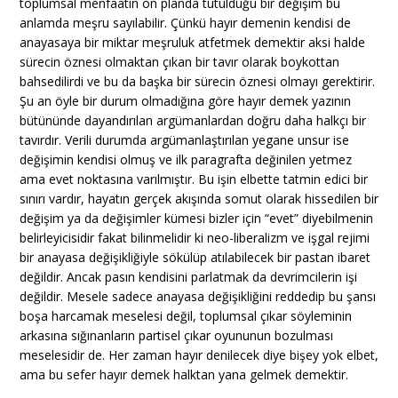
toplumsal menfaatin ön planda tutulduğu bir değişim bu
anlamda meşru sayılabilir. Çünkü hayır demenin kendisi de
anayasaya bir miktar meşruluk atfetmek demektir aksi halde
sürecin öznesi olmaktan çıkan bir tavır olarak boykottan
bahsedilirdi ve bu da başka bir sürecin öznesi olmayı gerektirir.
Şu an öyle bir durum olmadığına göre hayır demek yazının
bütününde dayandırılan argümanlardan doğru daha halkçı bir
tavırdır. Verili durumda argümanlaştırılan yegane unsur ise
değişimin kendisi olmuş ve ilk paragrafta değinilen yetmez
ama evet noktasına varılmıştır. Bu işin elbette tatmin edici bir
sınırı vardır, hayatın gerçek akışında somut olarak hissedilen bir
değişim ya da değişimler kümesi bizler için “evet” diyebilmenin
belirleyicisidir fakat bilinmelidir ki neo-liberalizm ve işgal rejimi
bir anayasa değişikliğiyle sökülüp atılabilecek bir pastan ibaret
değildir. Ancak pasın kendisini parlatmak da devrimcilerin işi
değildir. Mesele sadece anayasa değişikliğini reddedip bu şansı
boşa harcamak meselesi değil, toplumsal çıkar söyleminin
arkasına sığınanların partisel çıkar oyununun bozulması
meselesidir de. Her zaman hayır denilecek diye bişey yok elbet,
ama bu sefer hayır demek halktan yana gelmek demektir.