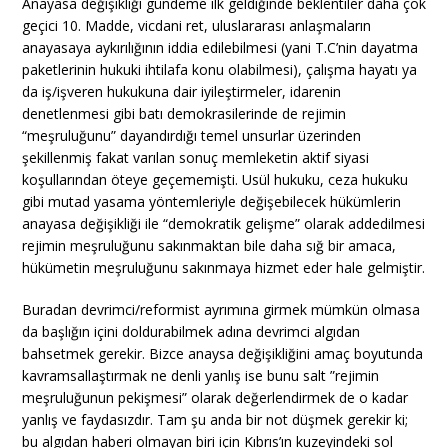
Anayasa değişikliği gündeme ilk geldiğinde beklentiler daha çok
geçici 10. Madde, vicdani ret, uluslararası anlaşmaların
anayasaya aykırılığının iddia edilebilmesi (yani T.C’nin dayatma
paketlerinin hukuki ihtilafa konu olabilmesi), çalışma hayatı ya
da iş/işveren hukukuna dair iyileştirmeler, idarenin
denetlenmesi gibi batı demokrasilerinde de rejimin
“meşruluğunu” dayandırdığı temel unsurlar üzerinden
şekillenmiş fakat varılan sonuç memleketin aktif siyasi
koşullarından öteye geçememişti. Usül hukuku, ceza hukuku
gibi mutad yasama yöntemleriyle değişebilecek hükümlerin
anayasa değişikliği ile “demokratik gelişme” olarak addedilmesi
rejimin meşruluğunu sakınmaktan bile daha sığ bir amaca,
hükümetin meşruluğunu sakınmaya hizmet eder hale gelmiştir.
Buradan devrimci/reformist ayrımına girmek mümkün olmasa
da başlığın içini doldurabilmek adına devrimci algıdan
bahsetmek gerekir. Bizce anaysa değişikliğini amaç boyutunda
kavramsallaştırmak ne denli yanlış ise bunu salt ”rejimin
meşruluğunun pekişmesi” olarak değerlendirmek de o kadar
yanlış ve faydasızdır. Tam şu anda bir not düşmek gerekir ki;
bu algıdan haberi olmayan biri için Kıbrıs’ın kuzeyindeki sol