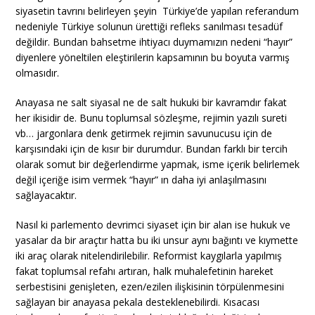
siyasetin tavrını belirleyen şeyin Türkiye’de yapılan referandum
nedeniyle Türkiye solunun ürettiği refleks sanılması tesadüf
değildir. Bundan bahsetme ihtiyacı duymamızın nedeni “hayır”
diyenlere yöneltilen eleştirilerin kapsamının bu boyuta varmış
olmasıdır.
Anayasa ne salt siyasal ne de salt hukuki bir kavramdır fakat
her ikisidir de. Bunu toplumsal sözleşme, rejimin yazılı sureti
vb… jargonlara denk getirmek rejimin savunucusu için de
karşısındaki için de kısır bir durumdur. Bundan farklı bir tercih
olarak somut bir değerlendirme yapmak, isme içerik belirlemek
değil içeriğe isim vermek “hayır” ın daha iyi anlaşılmasını
sağlayacaktır.
Nasıl ki parlemento devrimci siyaset için bir alan ise hukuk ve
yasalar da bir araçtır hatta bu iki unsur aynı bağıntı ve kıymette
iki araç olarak nitelendirilebilir. Reformist kaygılarla yapılmış
fakat toplumsal refahı artıran, halk muhalefetinin hareket
serbestisini genişleten, ezen/ezilen ilişkisinin törpülenmesini
sağlayan bir anayasa pekala desteklenebilirdi. Kısacası