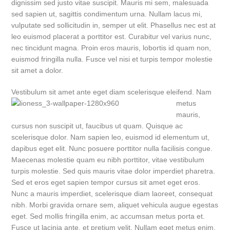
dignissim sed justo vitae suscipit. Mauris mi sem, malesuada
sed sapien ut, sagittis condimentum urna. Nullam lacus mi,
vulputate sed sollicitudin in, semper ut elit. Phasellus nec est at
leo euismod placerat a porttitor est. Curabitur vel varius nunc,
nec tincidunt magna. Proin eros mauris, lobortis id quam non,
euismod fringilla nulla. Fusce vel nisi et turpis tempor molestie
sit amet a dolor.
Vestibulum sit amet ante eget diam scel
erisque eleifend. Nam
metus
mauris,
cursus non suscipit ut, faucibus ut quam. Quisque ac
scelerisque dolor. Nam sapien leo, euismod id elementum ut,
dapibus eget elit. Nunc posuere porttitor nulla facilisis congue.
Maecenas molestie quam eu nibh porttitor, vitae vestibulum
turpis molestie. Sed quis mauris vitae dolor imperdiet pharetra.
Sed et eros eget sapien tempor cursus sit amet eget eros.
Nunc a mauris imperdiet, scelerisque diam laoreet, consequat
nibh. Morbi gravida ornare sem, aliquet vehicula augue egestas
eget. Sed mollis fringilla enim, ac accumsan metus porta et.
Fusce ut lacinia ante, et pretium velit. Nullam eget metus enim.