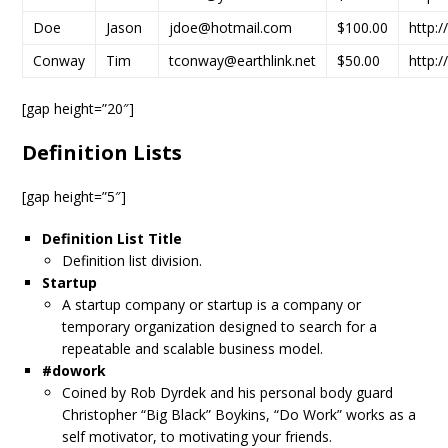
Doe
Jason
jdoe@hotmail.com
$100.00
http:
Conway
Tim
tconway@earthlink.net
$50.00
http:
[gap height=”20″]
Definition Lists
[gap height=”5″]
Definition List Title
Definition list division.
Startup
A startup company or startup is a company or
temporary organization designed to search for a
repeatable and scalable business model.
#dowork
Coined by Rob Dyrdek and his personal body guard
Christopher “Big Black” Boykins, “Do Work” works as a
self motivator, to motivating your friends.