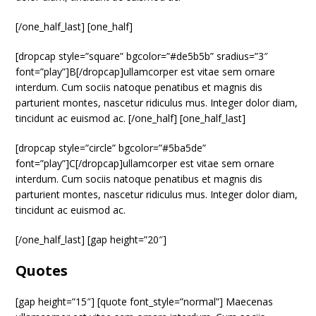
[/one_half_last] [one_half]
[dropcap style=”square” bgcolor=”#de5b5b” sradius=”3″
font=”play”]B[/dropcap]ullamcorper est vitae sem ornare
interdum. Cum sociis natoque penatibus et magnis dis
parturient montes, nascetur ridiculus mus. Integer dolor diam,
tincidunt ac euismod ac. [/one_half] [one_half_last]
[dropcap style=”circle” bgcolor=”#5ba5de”
font=”play”]C[/dropcap]ullamcorper est vitae sem ornare
interdum. Cum sociis natoque penatibus et magnis dis
parturient montes, nascetur ridiculus mus. Integer dolor diam,
tincidunt ac euismod ac.
[/one_half_last] [gap height=”20″]
Quotes
[gap height=”15″] [quote font_style=”normal”] Maecenas