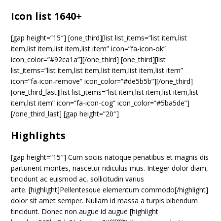
Icon list 1640+
[gap height=”15″] [one_third][list list_items=”list item,list
item,list item,list item,list item” icon=”fa-icon-ok”
icon_color=”#92ca1a”][/one_third] [one_third][list
list_items=”list item,list item,list item,list item,list item”
icon=”fa-icon-remove” icon_color=”#de5b5b”][/one_third]
[one_third_last][list list_items=”list item,list item,list item,list
item,list item” icon=”fa-icon-cog” icon_color=”#5ba5de”]
[/one_third_last] [gap height=”20″]
Highlights
[gap height=”15″] Cum sociis natoque penatibus et magnis dis
parturient montes, nascetur ridiculus mus. Integer dolor diam,
tincidunt ac euismod ac, sollicitudin varius
ante. [highlight]Pellentesque elementum commodo[/highlight]
dolor sit amet semper. Nullam id massa a turpis bibendum
tincidunt. Donec non augue id augue [highlight