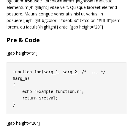
bgcolor=”#5ba5de” txtcolor=”#ffffff”]dignissim molestie
elementum[/highlight] vitae velit. Quisque laoreet eleifend
posuere. Mauris congue venenatis nisl ut varius. In
posuere [highlight bgcolor=”#de5b5b” txtcolor=”#ffffff”]sem
lorem, eu iaculis[/highlight] ante. [gap height=”20″]
Pre & Code
[gap height=”5″]
function foo($arg_1, $arg_2, /* ..., */ 
$arg_n)

{

    echo "Example function.n";

    return $retval;

[gap height=”20″]