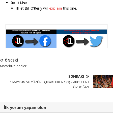
Do It Live
I’ll let Bill O’Reilly will
explain
this one.
ÖNCEKI
Motorbike dealer
SONRAKI
1 MAYIS’IN SU YÜZÜNE ÇIKARTTIKLARI (3) – ABDULLAH
ÖZDOĞAN
İlk yorum yapan olun