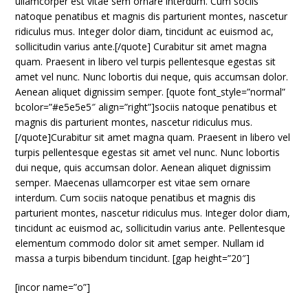
ullamcorper est vitae sem ornare interdum. Cum sociis
natoque penatibus et magnis dis parturient montes, nascetur
ridiculus mus. Integer dolor diam, tincidunt ac euismod ac,
sollicitudin varius ante.[/quote] Curabitur sit amet magna
quam. Praesent in libero vel turpis pellentesque egestas sit
amet vel nunc. Nunc lobortis dui neque, quis accumsan dolor.
Aenean aliquet dignissim semper. [quote font_style=”normal”
bcolor=”#e5e5e5″ align=”right”]sociis natoque penatibus et
magnis dis parturient montes, nascetur ridiculus mus.
[/quote]Curabitur sit amet magna quam. Praesent in libero vel
turpis pellentesque egestas sit amet vel nunc. Nunc lobortis
dui neque, quis accumsan dolor. Aenean aliquet dignissim
semper. Maecenas ullamcorper est vitae sem ornare
interdum. Cum sociis natoque penatibus et magnis dis
parturient montes, nascetur ridiculus mus. Integer dolor diam,
tincidunt ac euismod ac, sollicitudin varius ante. Pellentesque
elementum commodo dolor sit amet semper. Nullam id
massa a turpis bibendum tincidunt. [gap height=”20″]
[incor name=”o”]