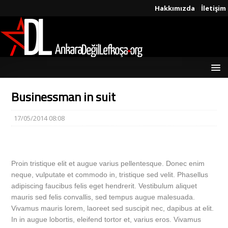
Hakkımızda
İletişim
Businessman in suit
17/05/2014 08:08
Proin tristique elit et augue varius pellentesque. Donec enim
neque, vulputate et commodo in, tristique sed velit. Phasellus
adipiscing faucibus felis eget hendrerit. Vestibulum aliquet
mauris sed felis convallis, sed tempus augue malesuada.
Vivamus mauris lorem, laoreet sed suscipit nec, dapibus at elit.
In in augue lobortis, eleifend tortor et, varius eros. Vivamus