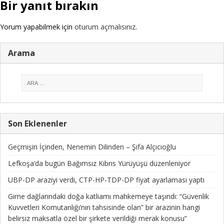
Bir yanıt bırakın
Yorum yapabilmek için
oturum açmalısınız
.
Arama
Son Eklenenler
Geçmişin İçinden, Nenemin Dilinden – Şifa Alçıcıoğlu
Lefkoşa’da bugün Bağımsız Kıbrıs Yürüyüşü düzenleniyor
UBP-DP araziyi verdi, CTP-HP-TDP-DP fiyat ayarlaması yaptı
Girne dağlarındaki doğa katliamı mahkemeye taşındı: “Güvenlik
Kuvvetleri Komutanlığı’nın tahsisinde olan” bir arazinin hangi
belirsiz maksatla özel bir şirkete verildiği merak konusu”