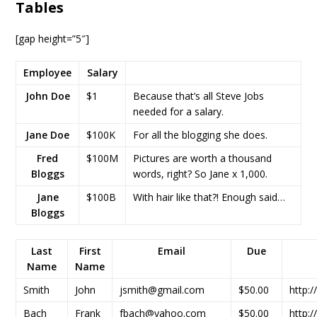
Tables
[gap height=”5″]
Employee
Salary
John Doe
$1
Because that’s all Steve Jobs
needed for a salary.
Jane Doe
$100K
For all the blogging she does.
Fred
$100M
Pictures are worth a thousand
Bloggs
words, right? So Jane x 1,000.
Jane
$100B
With hair like that?! Enough said…
Bloggs
Last
First
Email
Due
Name
Name
Smith
John
jsmith@gmail.com
$50.00
http:
Bach
Frank
fbach@yahoo.com
$50.00
http: