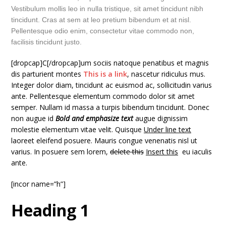
Vestibulum mollis leo in nulla tristique, sit amet tincidunt nibh
tincidunt. Cras at sem at leo pretium bibendum et at nisl.
Pellentesque odio enim, consectetur vitae commodo non,
facilisis tincidunt justo.
[dropcap]C[/dropcap]um sociis natoque penatibus et magnis
dis parturient montes
This is a link
, nascetur ridiculus mus.
Integer dolor diam, tincidunt ac euismod ac, sollicitudin varius
ante. Pellentesque elementum commodo dolor sit amet
semper. Nullam id massa a turpis bibendum tincidunt. Donec
non augue id
Bold and emphasize text
augue dignissim
molestie elementum vitae velit. Quisque
Under line text
laoreet eleifend posuere. Mauris congue venenatis nisl ut
varius. In posuere sem lorem,
delete this
Insert this
eu iaculis
ante.
[incor name=”h”]
Heading 1