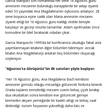
Garcia Marquez son romanında her sene 16 Ağustos günü
annesinin mezarının bulunduğu karayiplerde bir adayı ziyaret
eden 53 yaşındaki Ana Magdalena’nın öyküsünü anlatıyor. 28
sene boyunca eşine sadık olan Maria annesinin mezarını
ziyaret ettiği bir 16 Ağustos günü kaldığı otelde birisiyle
karşılaşır ve geceyi onunla tamamlar. Adam ayrılmadan önce
komodine bir bilet bırakarak odadan çıkar.
Garcia Marquez’in 1999’da bir konferansta okuduğu fakat asla
yayımlanmayan kitabının diğer bölümleri bilinmiyor. Ancak
kitabın Ana Magdelana’yı anlatan beş bölümden oluşacağı
söyleniyor.
“Ağustos’ta Görüşürüz”ün ilk satırları şöyle başlıyor:
“Her 16 Ağustos günü, Ana Magdalena Bach kendisini
annesinin gömülü olduğu mezarlığa götürecek feribota binerdi.
Orada taşlarını temizlediği mezarın üzerin birkaç çiçek bırakıp
dua okuduktan sonra kendisini eve götürecek gemiye
binmeden akşam yemeğinde bir kadeh attığı ve birkaç saat
dinlendiği -turizm furyasının yükselttiği daha lüks ve