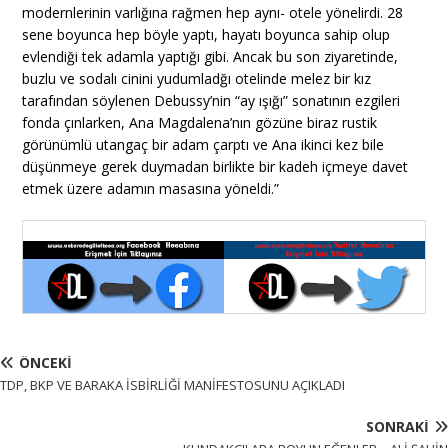
modernlerinin varlığına rağmen hep aynı- otele yönelirdi. 28
sene boyunca hep böyle yaptı, hayatı boyunca sahip olup
evlendiği tek adamla yaptığı gibi. Ancak bu son ziyaretinde,
buzlu ve sodalı cinini yudumladğı otelinde melez bir kız
tarafından söylenen Debussy’nin “ay ışığı” sonatının ezgileri
fonda çınlarken, Ana Magdalena’nın gözüne biraz rustik
görünümlü utangaç bir adam çarptı ve Ana ikinci kez bile
düşünmeye gerek duymadan birlikte bir kadeh içmeye davet
etmek üzere adamın masasına yöneldi.”
ÖNCEKI
TDP, BKP VE BARAKA İSBİRLİĞİ MANİFESTOSUNU AÇIKLADI
SONRAKI