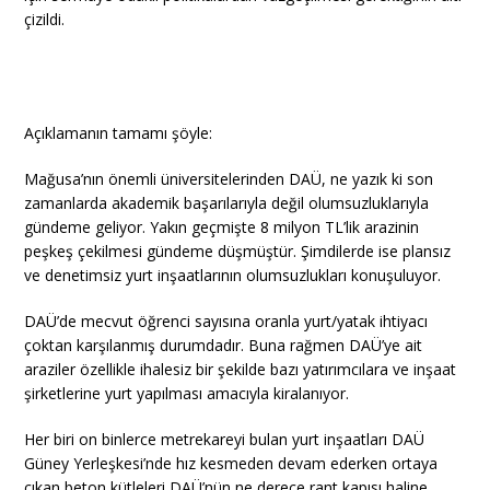
çizildi.
Açıklamanın tamamı şöyle:
Mağusa’nın önemli üniversitelerinden DAÜ, ne yazık ki son
zamanlarda akademik başarılarıyla değil olumsuzluklarıyla
gündeme geliyor. Yakın geçmişte 8 milyon TL’lik arazinin
peşkeş çekilmesi gündeme düşmüştür. Şimdilerde ise plansız
ve denetimsiz yurt inşaatlarının olumsuzlukları konuşuluyor.
DAÜ’de mecvut öğrenci sayısına oranla yurt/yatak ihtiyacı
çoktan karşılanmış durumdadır. Buna rağmen DAÜ’ye ait
araziler özellikle ihalesiz bir şekilde bazı yatırımcılara ve inşaat
şirketlerine yurt yapılması amacıyla kiralanıyor.
Her biri on binlerce metrekareyi bulan yurt inşaatları DAÜ
Güney Yerleşkesi’nde hız kesmeden devam ederken ortaya
çıkan beton kütleleri DAÜ’nün ne derece rant kapısı haline