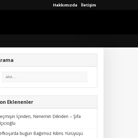
Hakkımızda
İletişim
Arama
on Eklenenler
eçmişin İçinden, Nenemin Dilinden – Şifa
lçıcıoğlu
efkoşa’da bugün Bağımsız Kıbrıs Yürüyüşü