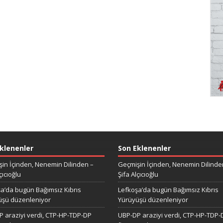
klenenler
Son Eklenenler
in İçinden, Nenemin Dilinden –
Geçmişin İçinden, Nenemin Dilinde
çıcıoğlu
Şifa Alçıcıoğlu
a’da bugün Bağımsız Kıbrıs
Lefkoşa’da bugün Bağımsız Kıbrıs
üşü düzenleniyor
Yürüyüşü düzenleniyor
 araziyi verdi, CTP-HP-TDP-DP
UBP-DP araziyi verdi, CTP-HP-TDP-