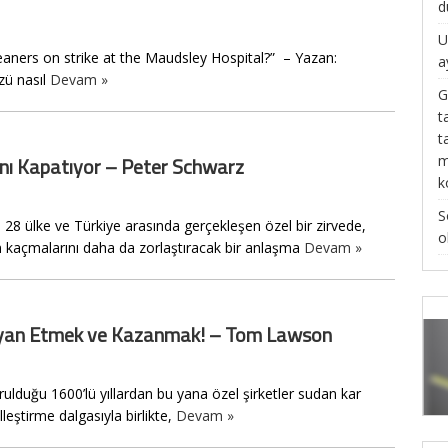
d
U
leaners on strike at the Maudsley Hospital?” – Yazan:
a
zü nasıl
Devam »
G
t
t
m
rını Kapatıyor – Peter Schwarz
k
S
i 28 ülke ve Türkiye arasında gerçekleşen özel bir zirvede,
o
 kaçmalarını daha da zorlaştıracak bir anlaşma
Devam »
 İsyan Etmek ve Kazanmak! – Tom Lawson
 kurulduğu 1600’lü yıllardan bu yana özel şirketler sudan kar
elleştirme dalgasıyla birlikte,
Devam »