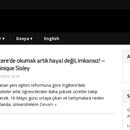
r
▾
Dosya
▾
English
ltere’de okumak artık hayal değil, imkansız! –
nique Sisley
/2016 10:19
anan yeni eğitim reformuna göre İngiltere’deki
siteler artık öğrencilerden daha yüksek ücretler talep
S
lecek. 16 Mayıs günü ortaya çıkan ve tartışmalara neden
landa, üniversitelerin
Devam »
G
A
L