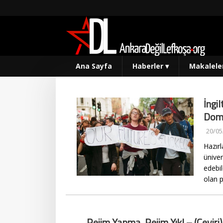
Ana Sayfa
Haberler
▾
Makalele
İngi
Domi
20/05
Hazırl
üniver
edebi
olan p
Rejim Yapma, Rejim Yık! – (Çeviri)