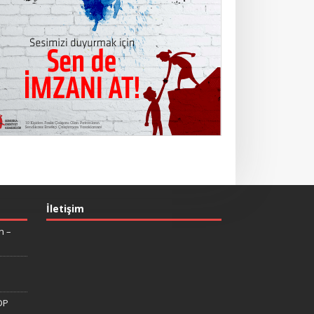
İletişim
n –
DP