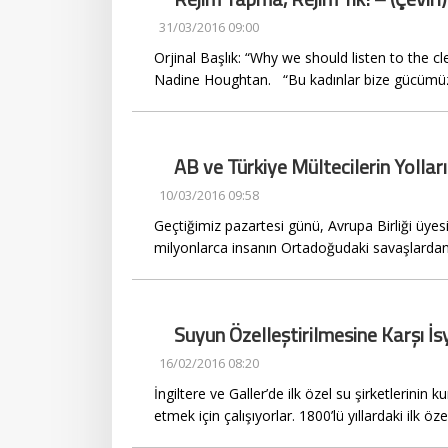
31/03/2016 09:00
Orjinal Başlık: “Why we should listen to the c
Nadine Houghtan. “Bu kadınlar bize gücümü
AB ve Türkiye Mültecilerin Yolla
10/03/2016 09:58
Geçtiğimiz pazartesi günü, Avrupa Birliği üyes
milyonlarca insanın Ortadoğudaki savaşlardan
Suyun Özelleştirilmesine Karşı
16/02/2016 08:20
İngiltere ve Galler’de ilk özel su şirketlerinin
etmek için çalışıyorlar. 1800’lü yıllardaki ilk öz