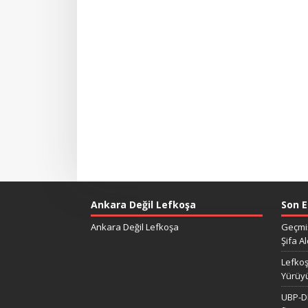
Ankara Değil Lefkoşa
Son E
Ankara Değil Lefkoşa
Geçmiş
Şifa Al
Lefkoş
Yürüy
UBP-DP