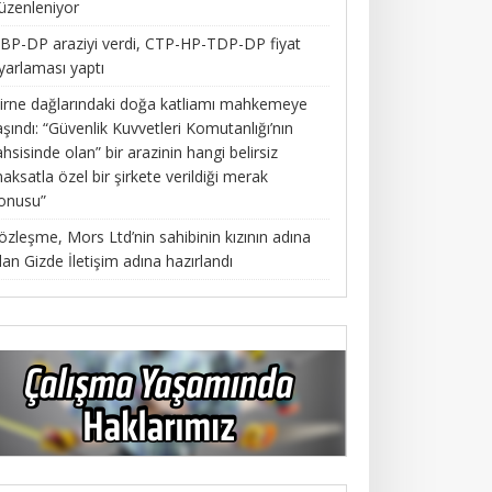
üzenleniyor
BP-DP araziyi verdi, CTP-HP-TDP-DP fiyat
yarlaması yaptı
irne dağlarındaki doğa katliamı mahkemeye
aşındı: “Güvenlik Kuvvetleri Komutanlığı’nın
ahsisinde olan” bir arazinin hangi belirsiz
aksatla özel bir şirkete verildiği merak
onusu”
özleşme, Mors Ltd’nin sahibinin kızının adına
lan Gizde İletişim adına hazırlandı