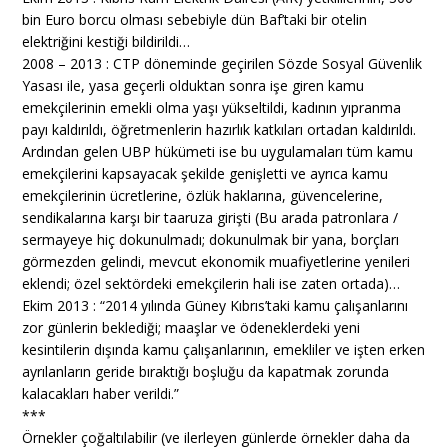
bin Euro borcu olması sebebiyle dün Baf’taki bir otelin
elektriğini kestiği bildirildi…
2008 – 2013 : CTP döneminde geçirilen Sözde Sosyal Güvenlik
Yasası ile, yasa geçerli olduktan sonra işe giren kamu
emekçilerinin emekli olma yaşı yükseltildi, kadının yıpranma
payı kaldırıldı, öğretmenlerin hazırlık katkıları ortadan kaldırıldı.
Ardından gelen UBP hükümeti ise bu uygulamaları tüm kamu
emekçilerini kapsayacak şekilde genişletti ve ayrıca kamu
emekçilerinin ücretlerine, özlük haklarına, güvencelerine,
sendikalarına karşı bir taaruza girişti (Bu arada patronlara /
sermayeye hiç dokunulmadı; dokunulmak bir yana, borçları
görmezden gelindi, mevcut ekonomik muafiyetlerine yenileri
eklendi; özel sektördeki emekçilerin hali ise zaten ortada)…
Ekim 2013 : “2014 yılında Güney Kıbrıs’taki kamu çalışanlarını
zor günlerin beklediği; maaşlar ve ödeneklerdeki yeni
kesintilerin dışında kamu çalışanlarının, emekliler ve işten erken
ayrılanların geride bıraktığı boşluğu da kapatmak zorunda
kalacakları haber verildi.”
***
Örnekler çoğaltılabilir (ve ilerleyen günlerde örnekler daha da