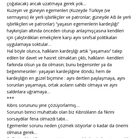
çoğalacak) ancak uzatmaya gerek yok…
Kuzeyin ve güneyin egemenleri (Kuzeyde Türkiye (ve
sermayesi) ile yerli işbirlikçiler ve patronlar; güneyde AB ile yerli
işbirlikçileri ve patronlar) “yaşasın egemenlerin kardeşliği”
haykırışları altında önceden oturup anlaşmışçasına kendileri
için çalıştırdıkları emekçilere karşı aynı sınıfsal politikaları
uygulamaya soktular…
Hal böyle olunca, halkların kardeşliği artık “yaşaması” talep
edilen bir davet ve hasret olmaktan çıktı, halkların -kendileri
farkında olsun ya da olmasın; bunu beğensinler ya da
beğenmesinler- yaşayan kardeşliğine döndü; hem de
kardeşliğin en güzel biçimine : aynı dertleri paylaşmaya, aynı
sorunları yaşamaya, ortak acıların sahibi olmaya ve aynı
saldırılara uğramaya…
***
Kıbrıs sorununu yine çözüyorlarmış…
Sorunun birinci muhattabı olan biz Kıbrıslıların da fikrini
sorsaydılar fena olmazdı tabii…
Egemenler sorunu neden çözmek istiyorlar o kadar da önemi
olmasa gerek…