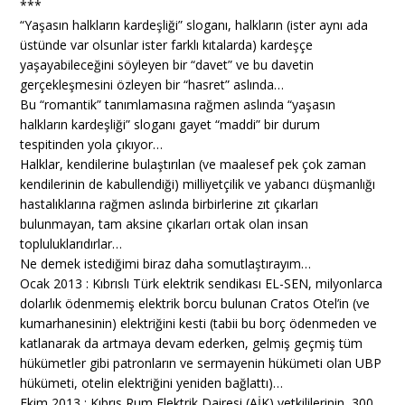
***
“Yaşasın halkların kardeşliği” sloganı, halkların (ister aynı ada
üstünde var olsunlar ister farklı kıtalarda) kardeşçe
yaşayabileceğini söyleyen bir “davet” ve bu davetin
gerçekleşmesini özleyen bir “hasret” aslında…
Bu “romantik” tanımlamasına rağmen aslında “yaşasın
halkların kardeşliği” sloganı gayet “maddi” bir durum
tespitinden yola çıkıyor…
Halklar, kendilerine bulaştırılan (ve maalesef pek çok zaman
kendilerinin de kabullendiği) milliyetçilik ve yabancı düşmanlığı
hastalıklarına rağmen aslında birbirlerine zıt çıkarları
bulunmayan, tam aksine çıkarları ortak olan insan
topluluklarıdırlar…
Ne demek istediğimi biraz daha somutlaştırayım…
Ocak 2013 : Kıbrıslı Türk elektrik sendikası EL-SEN, milyonlarca
dolarlık ödenmemiş elektrik borcu bulunan Cratos Otel’in (ve
kumarhanesinin) elektriğini kesti (tabii bu borç ödenmeden ve
katlanarak da artmaya devam ederken, gelmiş geçmiş tüm
hükümetler gibi patronların ve sermayenin hükümeti olan UBP
hükümeti, otelin elektriğini yeniden bağlattı)…
Ekim 2013 : Kıbrıs Rum Elektrik Dairesi (AİK) yetkililerinin, 300