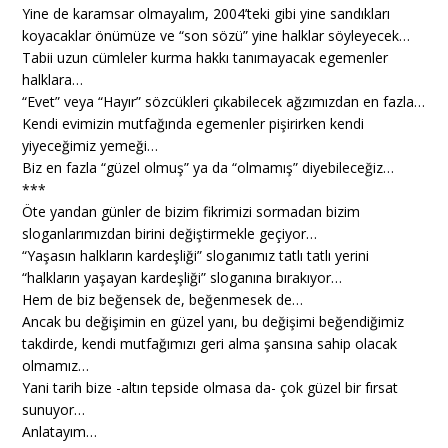
Yine de karamsar olmayalım, 2004’teki gibi yine sandıkları
koyacaklar önümüze ve “son sözü” yine halklar söyleyecek…
Tabii uzun cümleler kurma hakkı tanımayacak egemenler
halklara…
“Evet” veya “Hayır” sözcükleri çıkabilecek ağzımızdan en fazla…
Kendi evimizin mutfağında egemenler pişirirken kendi
yiyeceğimiz yemeği…
Biz en fazla “güzel olmuş” ya da “olmamış” diyebileceğiz…
***
Öte yandan günler de bizim fikrimizi sormadan bizim
sloganlarımızdan birini değiştirmekle geçiyor…
“Yaşasın halkların kardeşliği” sloganımız tatlı tatlı yerini
“halkların yaşayan kardeşliği” sloganına bırakıyor…
Hem de biz beğensek de, beğenmesek de…
Ancak bu değişimin en güzel yanı, bu değişimi beğendiğimiz
takdirde, kendi mutfağımızı geri alma şansına sahip olacak
olmamız…
Yani tarih bize -altın tepside olmasa da- çok güzel bir fırsat
sunuyor…
Anlatayım…