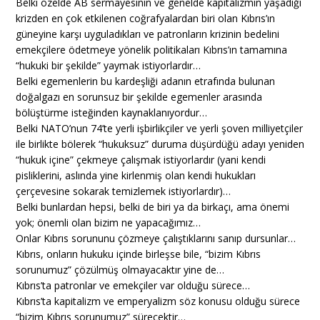
Belki özelde AB sermayesinin ve genelde kapitalizmin yaşadığı
krizden en çok etkilenen coğrafyalardan biri olan Kıbrıs’ın
güneyine karşı uyguladıkları ve patronların krizinin bedelini
emekçilere ödetmeye yönelik politikaları Kıbrıs’ın tamamına
“hukuki bir şekilde” yaymak istiyorlardır…
Belki egemenlerin bu kardeşliği adanın etrafında bulunan
doğalgazı en sorunsuz bir şekilde egemenler arasında
bölüştürme isteğinden kaynaklanıyordur…
Belki NATO’nun 74’te yerli işbirlikçiler ve yerli şoven milliyetçiler
ile birlikte bölerek “hukuksuz” duruma düşürdüğü adayı yeniden
“hukuk içine” çekmeye çalışmak istiyorlardır (yani kendi
pisliklerini, aslında yine kirlenmiş olan kendi hukukları
çerçevesine sokarak temizlemek istiyorlardır)…
Belki bunlardan hepsi, belki de biri ya da birkaçı, ama önemi
yok; önemli olan bizim ne yapacağımız…
Onlar Kıbrıs sorununu çözmeye çalıştıklarını sanıp dursunlar…
Kıbrıs, onların hukuku içinde birleşse bile, “bizim Kıbrıs
sorunumuz” çözülmüş olmayacaktır yine de…
Kıbrıs’ta patronlar ve emekçiler var olduğu sürece…
Kıbrıs’ta kapitalizm ve emperyalizm söz konusu olduğu sürece
“bizim Kıbrıs sorunumuz” sürecektir…