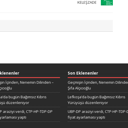
KELEŞZADE
klenenler
Son Eklenenler
in İçinden, Nenemin Dilinden –
Geçmişin İçinden, Nenemin Dilinde
çıcıoğlu
Şifa Alçıcıoğlu
a’da bugün Bağımsız Kıbrıs
Lefkoşa’da bugün Bağımsız Kıbrıs
üşü düzenleniyor
Yürüyüşü düzenleniyor
 araziyi verdi, CTP-HP-TDP-DP
UBP-DP araziyi verdi, CTP-HP-TDP-
ayarlaması yaptı
fiyat ayarlaması yaptı