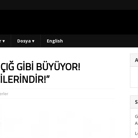
r
▾
Dosya
▾
English
ÇIĞ GİBİ BÜYÜYOR!
LERİNDİR!”
rler
S
G
A
L