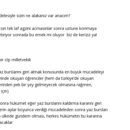
delesiyle sizin ne alakanız var anacım?
 etsin tek laf agzini acmasinlar sonra ustune konmaya
i getiriyor sonrada bu emek mi oluyor
biz de keriziz ya!
r ctp milletvekili
 yaz burslarını geri almak konusunda en büyük mücadeleyi
irlerinde okuyan öğrenciler (hem da türkiye’de okuyan
lerinden pek bir şey gelmeyecek olmasına rağmen,
için)
sonra hükümet eğer yaz burslarını kaldırma kararını geri
erin aylar boyunca verdiği mücadeleden sonra yaz bursları
n ülkede gündem olması, herkes hükümetin bu kararına
acaklar