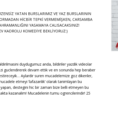
UZENSİZ YATAN BURSLARIMIZ VE YAZ BURSLARININ
ze’ SORMADAN HİCBİR TEPKİ VERMEMİŞKEN, CARSAMBA
AHRAMANLIĞINI YASAMAYA CALISACAKSINIZ!
EV KADROLU KOMEDİYE BEKLİYORUZ:)
ldirilmasini duydugumuz anda, bildiriler yazdik videolar
mizi guclendirerek devam ettik ve en sonunda hep beraber
stireceyik… Aylardir suren mucadelemize goz dikenler,
cadele etmeyi ‘lafazanlik’ olarak tanimlayan bu
nda yapan, destegini hic bir zaman bize belli etmeyen bu
akta kazanalim! Mucadelenin tumu ogrencilerindir! 25