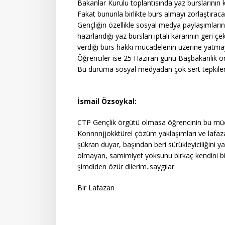
Bakanlar Kurulu toplantısında yaz burslarının ka
Fakat bununla birlikte burs almayı zorlaştır
Gençliğin özellikle sosyal medya paylaşımları
hazırlandığı yaz bursları iptali kararının geri 
verdiği burs hakkı mücadelenin üzerine yatma
Öğrenciler ise 25 Haziran günü Başbakanlık ö
Bu duruma sosyal medyadan çok sert tepkile
İsmail Özsoykal:
CTP Gençlik örgütü olmasa öğrencinin bu müca.
Konnnnjjokktürel çözüm yaklaşımları ve lafazan
şükran duyar, başından beri sürükleyiciliğini yap
olmayan, samimiyet yoksunu birkaç kendini bil
şimdiden özür dilerim..saygılar
Bir Lafazan