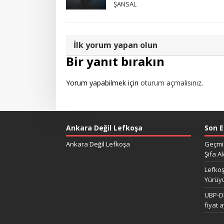
ŞANSAL
İlk yorum yapan olun
Bir yanıt bırakın
Yorum yapabilmek için
oturum açmalısınız
.
Ankara Değil Lefkoşa
Son E
Ankara Değil Lefkoşa
Geçmiş
Şifa Al
Lefkoş
Yürüy
UBP-DP
fiyat 