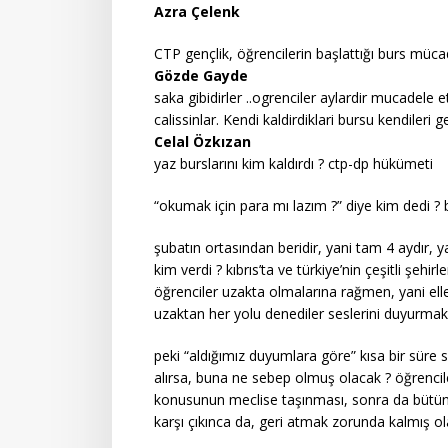
Azra Çelenk
CTP gençlik, öğrencilerin başlattığı burs müca
Gözde Gayde
saka gibidirler ..ogrenciler aylardir mucadele
calissinlar. Kendi kaldirdiklari bursu kendiler
Celal Özkızan
yaz burslarını kim kaldırdı ? ctp-dp hükümeti
“okumak için para mı lazım ?” diye kim dedi ? bi
şubatın ortasından beridir, yani tam 4 aydır,
kim verdi ? kıbrıs’ta ve türkiye’nin çeşitli şeh
öğrenciler uzakta olmalarına rağmen, yani el
uzaktan her yolu denediler seslerini duyurmak 
peki “aldığımız duyumlara göre” kısa bir süre 
alırsa, buna ne sebep olmuş olacak ? öğrencil
konusunun meclise taşınması, sonra da bütü
karşı çıkınca da, geri atmak zorunda kalmış ol