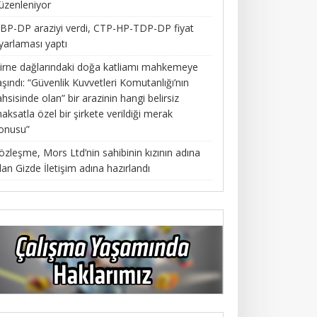
üzenleniyor
BP-DP araziyi verdi, CTP-HP-TDP-DP fiyat
yarlaması yaptı
irne dağlarındaki doğa katliamı mahkemeye
aşındı: “Güvenlik Kuvvetleri Komutanlığı’nın
ahsisinde olan” bir arazinin hangi belirsiz
aksatla özel bir şirkete verildiği merak
onusu”
özleşme, Mors Ltd’nin sahibinin kızının adına
lan Gizde İletişim adına hazırlandı