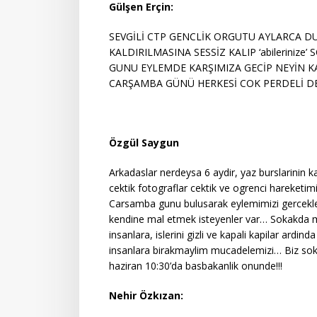
Gülşen Erçin:
SEVGİLİ CTP GENCLİK ORGUTU AYLARCA D
KALDIRILMASINA SESSİZ KALIP ‘abilerini
GUNU EYLEMDE KARŞIMIZA GECİP NEYİN K
CARŞAMBA GÜNÜ HERKESİ COK PERDELİ D
Özgül Saygun
Arkadaslar nerdeysa 6 aydir, yaz burslarinin ka
cektik fotograflar cektik ve ogrenci hareketi
Carsamba gunu bulusarak eylemimizi gercekle
kendine mal etmek isteyenler var… Sokakda mu
insanlara, islerini gizli ve kapali kapilar ardi
insanlara birakmaylim mucadelemizi… Biz sok
haziran 10:30’da basbakanlik onunde!!!
Nehir Özkızan: