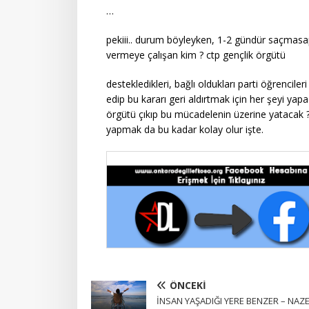
…
pekiii.. durum böyleyken, 1-2 gündür saçmasapa
vermeye çalışan kim ? ctp gençlik örgütü
destekledikleri, bağlı oldukları parti öğrencil
edip bu kararı geri aldırtmak için her şeyi yap
örgütü çıkıp bu mücadelenin üzerine yatacak 
yapmak da bu kadar kolay olur işte.
ÖNCEKI
İNSAN YAŞADIĞI YERE BENZER – NAZ