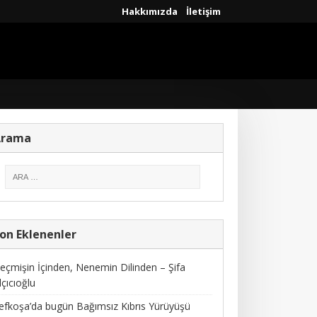
Hakkımızda
İletişim
Arama
on Eklenenler
eçmişin İçinden, Nenemin Dilinden – Şifa
lçıcıoğlu
efkoşa’da bugün Bağımsız Kıbrıs Yürüyüşü