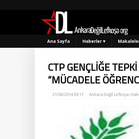
Ana Sayfa
Haberler
▾
Makalele
CTP GENÇLİĞE TEPKİ 
“MÜCADELE ÖĞRENCİ
21/06/2014 09:17
Ankara Değil Lefkoşa
,
Habe