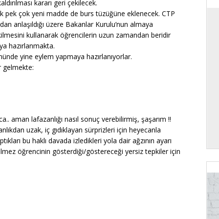
ldırılması kararı geri çekilecek.
acak pek çok yeni madde de burs tüzüğüne eklenecek. CTP
ndan anlaşıldığı üzere Bakanlar Kurulu’nun almaya
çekilmesini kullanarak öğrencilerin uzun zamandan beridir
ya hazırlanmakta.
nünde yine eylem yapmaya hazırlanıyorlar.
r gelmekte:
. aman lafazanlığı nasıl sonuç verebilirmiş, şaşarım !!
lıkdan uzak, iç gıdıklayan sürprizleri için heyecanla
tıkları bu haklı davada izledikleri yola dair ağzının ayarı
mez öğrencinin gösterdiği/göstereceği yersiz tepkiler için