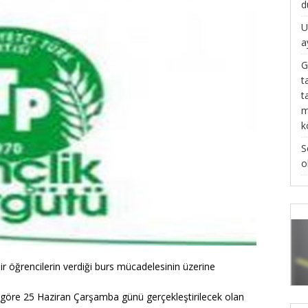
d
U
a
G
t
t
m
k
S
o
 öğrencilerin verdiği burs mücadelesinin üzerine
re göre 25 Haziran Çarşamba günü gerçekleştirilecek olan