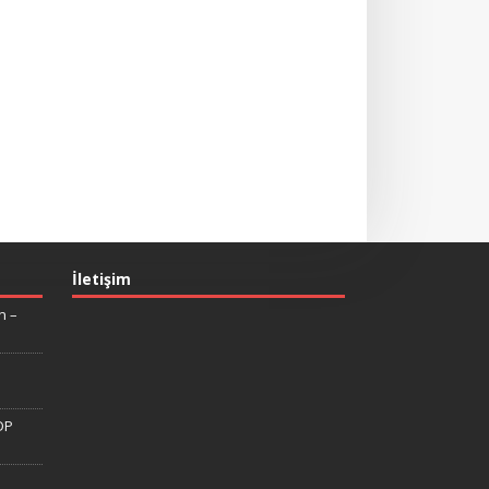
İletişim
n –
DP