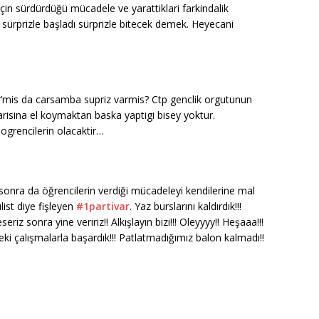
 için sürdürdüğü mücadele ve yarattiklari farkindalik
r sürprizle başladı sürprizle bitecek demek. Heyecani
par’mis da carsamba supriz varmis? Ctp genclik orgutunun
isina el koymaktan baska yaptigi bisey yoktur.
ogrencilerin olacaktir…
ıp sonra da öğrencilerin verdiği mücadeleyi kendilerine mal
ist diye fişleyen
#1partivar
. Yaz burslarını kaldırdık!!!
seriz sonra yine veririz!! Alkışlayın bizi!!! Oleyyyy!! Heşaaa!!!
deki çalışmalarla başardık!!! Patlatmadığımız balon kalmadı!!