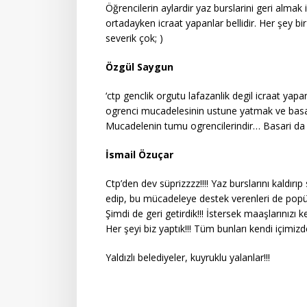
Öğrencilerin aylardir yaz burslarini geri almak
ortadayken icraat yapanlar bellidir. Her şey bi
severik çok; )
Özgül Saygun
‘ctp genclik orgutu lafazanlik degil icraat ya
ogrenci mucadelesinin ustune yatmak ve basar
Mucadelenin tumu ogrencilerindir… Basari da 
İsmail Özuçar
Ctp’den dev süprizzzz!!!! Yaz burslarını kaldır
edip, bu mücadeleye destek verenleri de popül
Şimdi de geri getirdik!!! İstersek maaşlarınızı ke
Her şeyi biz yaptık!!! Tüm bunları kendi içimiz
Yaldızlı belediyeler, kuyruklu yalanlar!!!