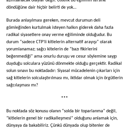
azımsanacak olaylar değil. Üstelik bu eğilimin tersine
döndüğüne dair hiçbir belirti de yok…
Burada anlaşılması gereken, mevcut durumun deli
gömleğinden kurtulmak isteyen halkın giderek daha fazla
radikal siyasetlere onay verme eğiliminde olduğudur. Bu
durum “sadece CTP’li kitlelerin alternatif arayışı” olarak
yorumlanamaz; sağcı kitelerin de “bazı fikirlerini
beğenmediği” ama onurlu duruşu ve cesur söylemine saygı
duyduğu solculara yüzünü dönmekte olduğu gerçektir. Radikal
solun sınavı bu noktadadır: Siyasal mücadelenin çıkarları için
sağ kitlelerin solculaştırılması mı, iktidar olmak için örgütlerin
sağcılaşması mı?
***
Bu noktada söz konusu olanın “solda bir toparlanma” değil,
“kitlelerin genel bir radikalleşmesi” olduğunu anlamak için,
dünyaya da bakabiliriz. Çünkü dünyada olup bitenler de