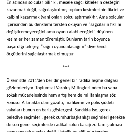
En azından solcular bilir ki; mesele sağcı kitlelerin desteğini
kazanmak değil, sağcılaştırılmış toplum kesimlerinin fikrini ve
kalbini kazanmak (yani onları solculaştırmak)tır. Ama solcular
içerisinden bu denklemi tersten okuyan ve “sağcıların fikrini
değiştiremeyeceğini ama oyunu alabileceğini” düşünen
kesimler her zaman türemiştir. Bunların tarih boyunca
başardığı tek şey, “sağın oyunu alacağım” diye kendi
örgütlerini sağcılaştırmak olmuştur.
***
Ülkemizde 2011’den beridir genel bir radikalleşme dalgası
gözlemleniyor. Toplumsal Varoluş Mitingleri’nden bu yana
sokak mücadelesinde hem artış hem de militanlaşma söz
konusu. Artmakta olan gözaltı, mahkeme ve polis şiddeti
vakaları bunun en bariz göstergesi. Sandıkta ise, gerek
belediye seçimleri, gerek cumhurbaşkanlığı seçimleri gerekse
de son genel seçimlerde radikal solun barajı zorlamış olması