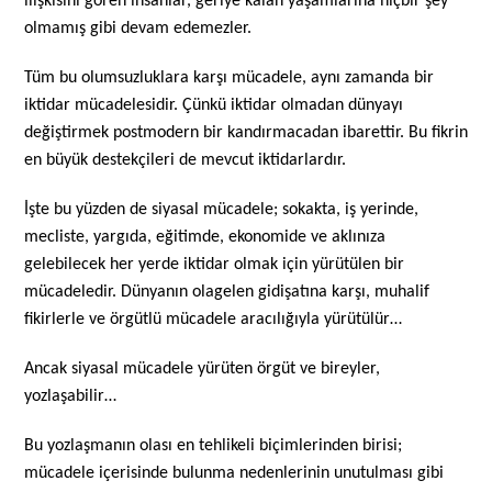
ilişkisini gören insanlar, geriye kalan yaşamlarına hiçbir şey
olmamış gibi devam edemezler.
Tüm bu olumsuzluklara karşı mücadele, aynı zamanda bir
iktidar mücadelesidir. Çünkü iktidar olmadan dünyayı
değiştirmek postmodern bir kandırmacadan ibarettir. Bu fikrin
en büyük destekçileri de mevcut iktidarlardır.
İşte bu yüzden de siyasal mücadele; sokakta, iş yerinde,
mecliste, yargıda, eğitimde, ekonomide ve aklınıza
gelebilecek her yerde iktidar olmak için yürütülen bir
mücadeledir. Dünyanın olagelen gidişatına karşı, muhalif
fikirlerle ve örgütlü mücadele aracılığıyla yürütülür…
Ancak siyasal mücadele yürüten örgüt ve bireyler,
yozlaşabilir…
Bu yozlaşmanın olası en tehlikeli biçimlerinden birisi;
mücadele içerisinde bulunma nedenlerinin unutulması gibi