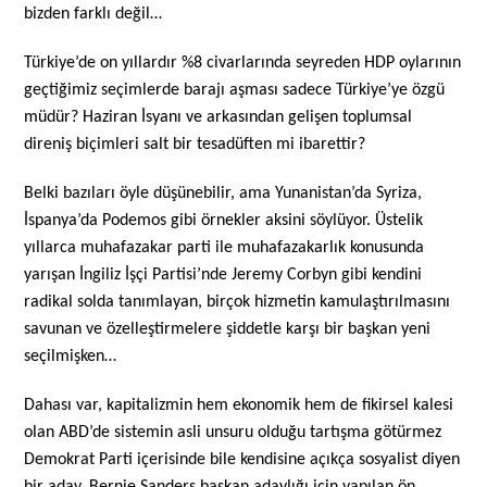
bizden farklı değil…
Türkiye’de on yıllardır %8 civarlarında seyreden HDP oylarının
geçtiğimiz seçimlerde barajı aşması sadece Türkiye’ye özgü
müdür? Haziran İsyanı ve arkasından gelişen toplumsal
direniş biçimleri salt bir tesadüften mi ibarettir?
Belki bazıları öyle düşünebilir, ama Yunanistan’da Syriza,
İspanya’da Podemos gibi örnekler aksini söylüyor. Üstelik
yıllarca muhafazakar parti ile muhafazakarlık konusunda
yarışan İngiliz İşçi Partisi’nde Jeremy Corbyn gibi kendini
radikal solda tanımlayan, birçok hizmetin kamulaştırılmasını
savunan ve özelleştirmelere şiddetle karşı bir başkan yeni
seçilmişken…
Dahası var, kapitalizmin hem ekonomik hem de fikirsel kalesi
olan ABD’de sistemin asli unsuru olduğu tartışma götürmez
Demokrat Parti içerisinde bile kendisine açıkça sosyalist diyen
bir aday, Bernie Sanders başkan adaylığı için yapılan ön