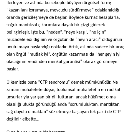
ilerleyen ve aslında bu sebeple büyüyen örgütsel form;
“kazanılanı korumaya, mevcudu sürdürmeye” odaklanıldığı
oranda gericileşmeye de başlar. Böylece kurnaz hesaplarla,
soğuk mantıksal çıkarımlara dayalı bir çizgi giderek
belirginleşir. İşte bu, “neden”, “neye karşı”, “ne için”
mücadele edildiğinin ve örgütün de “neyin aracı” olduğunun
unutulmaya başlandığı noktadır. Artık, aslında sadece bir araç
olan örgüt “mutlak iyi”, örgütün kazanması da “her şeyin iyi
olacağının kendinden menkul garantisi” olarak görülmeye
başlar.
Ülkemizde buna “CTP sendromu” demek mümkünüdür. Ne
zaman muhalefete düşse, toplumsal muhalefetin en radikal
unsurlarıyla yarışan bir dil tutturan, ancak hükümet olma
olasılığı ufukta göründüğü anda “sorumluluktan, mantıktan,
sağ duyulu olmaktan” söz etmeye başlayan tek parti de CTP
değildir elbette…