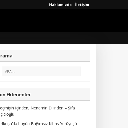
Hakkımızda
İletişim
Arama
on Eklenenler
eçmişin İçinden, Nenemin Dilinden – Şifa
lçıcıoğlu
efkoşa’da bugün Bağımsız Kıbrıs Yürüyüşü