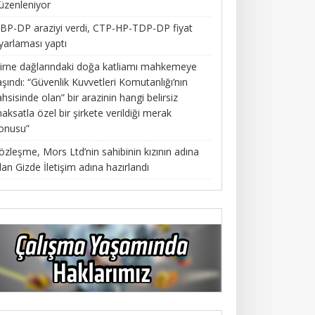
üzenleniyor
BP-DP araziyi verdi, CTP-HP-TDP-DP fiyat
yarlaması yaptı
irne dağlarındaki doğa katliamı mahkemeye
aşındı: “Güvenlik Kuvvetleri Komutanlığı’nın
ahsisinde olan” bir arazinin hangi belirsiz
aksatla özel bir şirkete verildiği merak
onusu”
özleşme, Mors Ltd’nin sahibinin kızının adına
lan Gizde İletişim adına hazırlandı