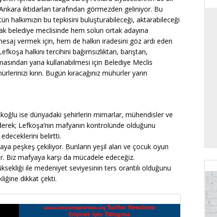
, Ankara iktidarları tarafından görmezden geliniyor. Bu
n halkımızın bu tepkisini buluşturabileceği, aktarabileceği
arak belediye meclisinde hem solun ortak adayına
esaj vermek için, hem de halkın iradesini göz ardı eden
efkoşa halkını tercihini bağımsızlıktan, barıştan,
masından yana kullanabilmesi için Belediye Meclis
rlerinizi kırın. Bugün kıracağınız mühürler yarın
koğlu ise dünyadaki şehirlerin mimarlar, mühendisler ve
e ederek; Lefkoşa’nın mafyanın kontrolünde olduğunu
deceklerini belirtti.
aya peşkeş çekiliyor. Bunların yeşil alan ve çocuk oyun
ir. Biz mafyaya karşı da mücadele edeceğiz.
üksekliği ile medeniyet seviyesinin ters orantılı olduğunu
liğine dikkat çekti.