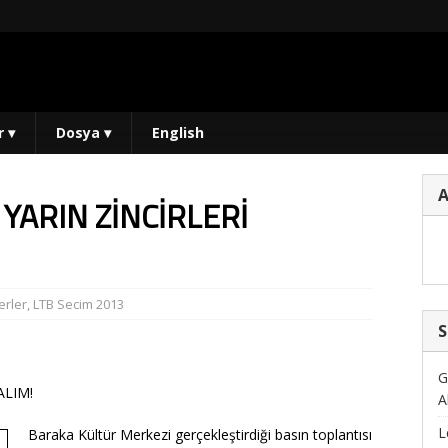
r
▾
Dosya
▾
English
YARIN ZİNCİRLERİ
rler
,
LTB Secim 2013
S
G
ALIM!
A
L
Baraka Kültür Merkezi gerçekleştirdiği basın toplantısı