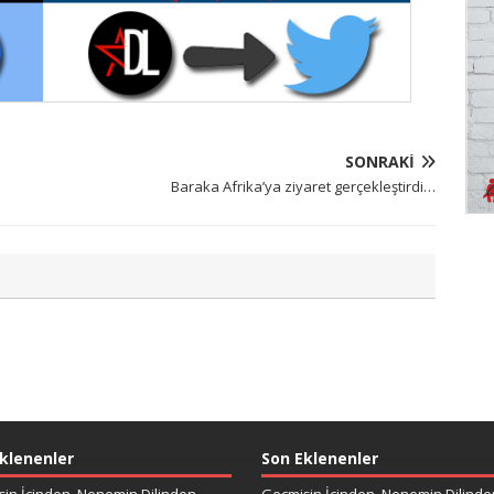
SONRAKI
Baraka Afrika’ya ziyaret gerçekleştirdi…
klenenler
Son Eklenenler
in İçinden, Nenemin Dilinden –
Geçmişin İçinden, Nenemin Dilinde