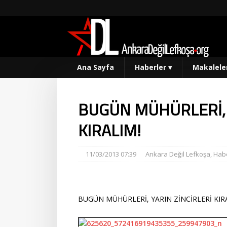
Ana Sayfa
Haberler
▾
Makalele
BUGÜN MÜHÜRLERİ, 
KIRALIM!
11/03/2013 07:39
Ankara Değil Lefkoşa
,
Habe
BUGÜN MÜHÜRLERİ, YARIN ZİNCİRLERİ KIR