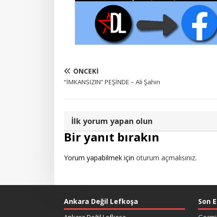
ÖNCEKI
“İMKANSIZIN” PEŞİNDE – Ali Şahin
İlk yorum yapan olun
Bir yanıt bırakın
Yorum yapabilmek için
oturum açmalısınız
.
Ankara Değil Lefkoşa
Son E
Ankara Değil Lefkoşa
Geçmiş