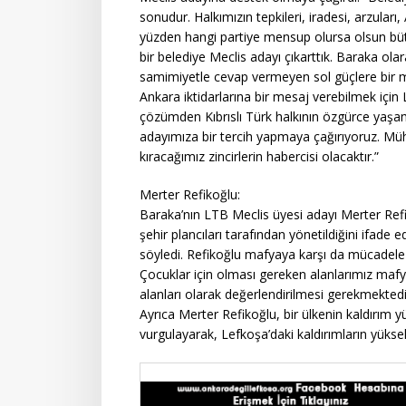
sonudur. Halkımızın tepkileri, iradesi, arzuları
yüzden hangi partiye mensup olursa olsun bütü
bir belediye Meclis adayı çıkarttık. Baraka ol
samimiyetle cevap vermeyen sol güçlere bir m
Ankara iktidarlarına bir mesaj verebilmek için L
çözümden Kıbrıslı Türk halkının özgürce yaşa
adayımıza bir tercih yapmaya çağırıyoruz. Mühü
kıracağımız zincirlerin habercisi olacaktır.”
Merter Refikoğlu:
Baraka’nın LTB Meclis üyesi adayı Merter Refi
şehir plancıları tarafından yönetildiğini ifad
söyledi. Refikoğlu mafyaya karşı da mücadele e
Çocuklar için olması gereken alanlarımız mafy
alanları olarak değerlendirilmesi gerekmekted
Ayrıca Merter Refikoğlu, bir ülkenin kaldırım y
vurgulayarak, Lefkoşa’daki kaldırımların yüksek