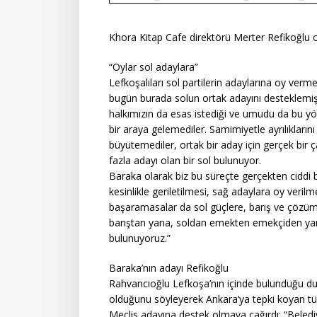
Khora Kitap Cafe direktörü Merter Refikoğlu o
“Oylar sol adaylara”
Lefkoşalıları sol partilerin adaylarına oy ver
bugün burada solun ortak adayını desteklemiş
halkımızın da esas istediği ve umudu da bu yönd
bir araya gelemediler. Samimiyetle ayrılıkların
büyütemediler, ortak bir aday için gerçek b
fazla adayı olan bir sol bulunuyor.
Baraka olarak biz bu süreçte gerçekten ciddi bir
kesinlikle geriletilmesi, sağ adaylara oy veri
başaramasalar da sol güçlere, barış ve çözüm 
barıştan yana, soldan emekten emekçiden yana
bulunuyoruz.”
Baraka’nın adayı Refikoğlu
Rahvancıoğlu Lefkoşa’nın içinde bulunduğu du
olduğunu söyleyerek Ankara’ya tepki koyan tüm
Meclis adayına destek olmaya çağırdı: “Beledi