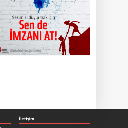
İletişim
n –