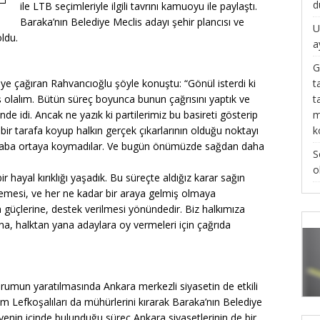
d
ile LTB seçimleriyle ilgili tavrını kamuoyu ile paylaştı.
Baraka’nın Belediye Meclis adayı şehir plancısı ve
U
ldu.
a
G
t
meye çağıran Rahvancıoğlu şöyle konuştu: “Gönül isterdi ki
t
 olalım. Bütün süreç boyunca bunun çağrısını yaptık ve
m
e idi. Ancak ne yazık ki partilerimiz bu basireti gösterip
k
ı bir tarafa koyup halkın gerçek çıkarlarının olduğu noktayı
ir çaba ortaya koymadılar. Ve bugün önümüzde sağdan daha
S
o
 hayal kırıklığı yaşadık. Bu süreçte aldığız karar sağın
lmemesi, ve her ne kadar bir araya gelmiş olmaya
güçlerine, destek verilmesi yönündedir. Biz halkımıza
, halktan yana adaylara oy vermeleri için çağrıda
rumun yaratılmasında Ankara merkezli siyasetin de etkili
 Lefkoşalıları da mühürlerini kırarak Baraka’nın Belediye
yenin içinde bulunduğu süreç Ankara siyasetlerinin de bir