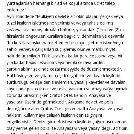
yurttaşlardan herhangi bir ad ve koşul altında ücret talep
edilemez.”
Aynı maddede “Mülkiyeti devlete ait olan plajlar, gerçek veya
tüzel kişilerin işletmesine verilmiş ve/veya tahsis edilmiş
ve/veya kiralanmış olmaları halinde, yukarıdaki (1)’nci ve (2)’nci
fıkralarda öngörülen kurallara bağlıdır.” denmekte ve devamla
“bu kurallara aykırı hareket eden bir plajın işletmecisi ve/veya
sahibi ve/veya çalışanları suç işlemiş olur ve mahkumiyeti
halinde üç milyon Türk Lirası’na kadar para cezasına veya bir
yıla kadar hapis cezasına veya her iki cezaya birden
çarptırılabilir.” şeklinde cezai müeyyide de düzenlenmektedir.
Hal böyleyken ve yıllardır çeşitli örgütlerin ve duyarlı kişilerin
sürdürdüğü beleşe deniz eylemleri, yasal şikayetler ve davalar
sayesinde pek çok otel ve tesis, yasalara ve Anayasa’ya uymak
zorunda bırakılmışken Cratos Otel, kendini Anayasa ve
yasaların üzerinde görmektedir. Arkasına devlet ve polis
desteğini de alan Cratos Otel, geçen hafta Anayasal ve yasal
haklarını kullanmaya çalışan kişilerin denize girişini
engellemiştir. Denize girmek isteyen kişilerin çağırması üzerine
olay yerine gelen polis ise Anayasa’yı veya yasayı değil, aciz bir