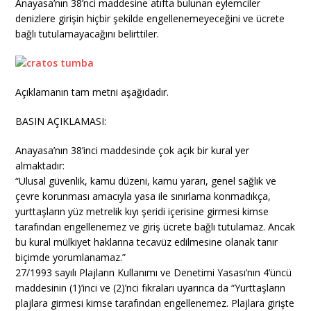
Anayasa’nın 38’nci maddesine atıfta bulunan eylemciler
denizlere girişin hiçbir şekilde engellenemeyeceğini ve ücrete
bağlı tutulamayacağını belirttiler.
Açıklamanın tam metni aşağıdadır.
BASIN AÇIKLAMASI:
Anayasa’nın 38’inci maddesinde çok açık bir kural yer
almaktadır:
“Ulusal güvenlik, kamu düzeni, kamu yararı, genel sağlık ve
çevre korunması amacıyla yasa ile sınırlama konmadıkça,
yurttaşların yüz metrelik kıyı şeridi içerisine girmesi kimse
tarafından engellenemez ve giriş ücrete bağlı tutulamaz. Ancak
bu kural mülkiyet haklarına tecavüz edilmesine olanak tanır
biçimde yorumlanamaz.”
27/1993 sayılı Plajların Kullanımı ve Denetimi Yasası’nın 4’üncü
maddesinin (1)’i
nci ve (2)’nci fıkraları uyarınca da “Yurttaşların
plajlara girmesi kimse tarafından engellenemez. Plajlara girişte