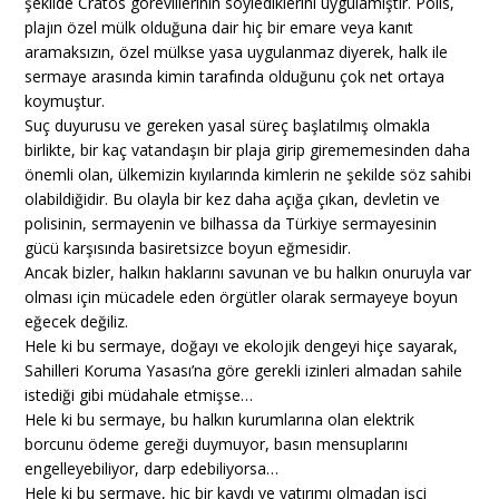
şekilde Cratos görevlilerinin söylediklerini uygulamıştır. Polis,
plajın özel mülk olduğuna dair hiç bir emare veya kanıt
aramaksızın, özel mülkse yasa uygulanmaz diyerek, halk ile
sermaye arasında kimin tarafında olduğunu çok net ortaya
koymuştur.
Suç duyurusu ve gereken yasal süreç başlatılmış olmakla
birlikte, bir kaç vatandaşın bir plaja girip girememesinden daha
önemli olan, ülkemizin kıyılarında kimlerin ne şekilde söz sahibi
olabildiğidir. Bu olayla bir kez daha açığa çıkan, devletin ve
polisinin, sermayenin ve bilhassa da Türkiye sermayesinin
gücü karşısında basiretsizce boyun eğmesidir.
Ancak bizler, halkın haklarını savunan ve bu halkın onuruyla var
olması için mücadele eden örgütler olarak sermayeye boyun
eğecek değiliz.
Hele ki bu sermaye, doğayı ve ekolojik dengeyi hiçe sayarak,
Sahilleri Koruma Yasası’na göre gerekli izinleri almadan sahile
istediği gibi müdahale etmişse…
Hele ki bu sermaye, bu halkın kurumlarına olan elektrik
borcunu ödeme gereği duymuyor, basın mensuplarını
engelleyebiliyor, darp edebiliyorsa…
Hele ki bu sermaye, hiç bir kaydı ve yatırımı olmadan işçi