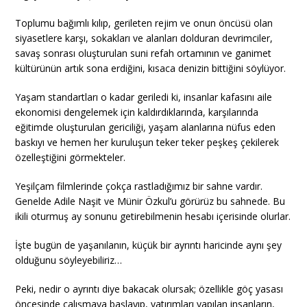
Toplumu bağımlı kılıp, gerileten rejim ve onun öncüsü olan
siyasetlere karşı, sokakları ve alanları dolduran devrimciler,
savaş sonrası oluşturulan suni refah ortamının ve ganimet
kültürünün artık sona erdiğini, kısaca denizin bittiğini söylüyor.
Yaşam standartları o kadar geriledi ki, insanlar kafasını aile
ekonomisi dengelemek için kaldırdıklarında, karşılarında
eğitimde oluşturulan gericiliği, yaşam alanlarına nüfus eden
baskıyı ve hemen her kuruluşun teker teker peşkeş çekilerek
özelleştiğini görmekteler.
Yeşilçam filmlerinde çokça rastladığımız bir sahne vardır.
Genelde Adile Naşit ve Münir Özkul’u görürüz bu sahnede. Bu
ikili oturmuş ay sonunu getirebilmenin hesabı içerisinde olurlar.
İşte bugün de yaşanılanın, küçük bir ayrıntı haricinde aynı şey
olduğunu söyleyebiliriz…
Peki, nedir o ayrıntı diye bakacak olursak; özellikle göç yasası
öncesinde çalışmaya başlayıp, yatırımları yapılan insanların,