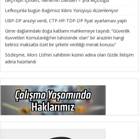
Geçmişin İçinden, Nenemin Dilinden – Şifa Alçıcıoğlu
Lefkoşa’da bugün Bağımsız Kıbrıs Yürüyüşü düzenleniyor
UBP-DP araziyi verdi, CTP-HP-TDP-DP fiyat ayarlaması yaptı
Girne dağlarındaki doğa katliamı mahkemeye taşındı: “Güvenlik
Kuvvetleri Komutanlığı’nın tahsisinde olan” bir arazinin hangi
belirsiz maksatla özel bir şirkete verildiği merak konusu”
Sözleşme, Mors Ltd’nin sahibinin kızının adına olan Gizde İletişim
adına hazırlandı