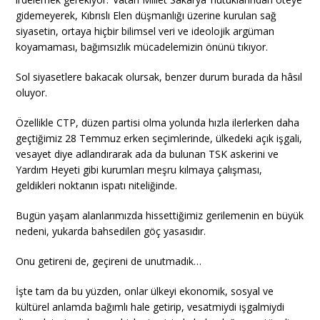
gidemeyerek, Kıbrıslı Elen düşmanlığı üzerine kurulan sağ
siyasetin, ortaya hiçbir bilimsel veri ve ideolojik argüman
koyamaması, bağımsızlık mücadelemizin önünü tıkıyor.
Sol siyasetlere bakacak olursak, benzer durum burada da hâsıl
oluyor.
Özellikle CTP, düzen partisi olma yolunda hızla ilerlerken daha
geçtiğimiz 28 Temmuz erken seçimlerinde, ülkedeki açık işgali,
vesayet diye adlandırarak ada da bulunan TSK askerini ve
Yardım Heyeti gibi kurumları meşru kılmaya çalışması,
geldikleri noktanın ispatı niteliğinde.
Bugün yaşam alanlarımızda hissettiğimiz gerilemenin en büyük
nedeni, yukarda bahsedilen göç yasasıdır.
Onu getireni de, geçireni de unutmadık…
İşte tam da bu yüzden, onlar ülkeyi ekonomik, sosyal ve
kültürel anlamda bağımlı hale getirip, vesatmiydi işgalmiydi