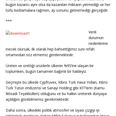
bugün kazancı aynı olsa da kazanılan miktarın yetmediği ve her
türlü kısıtlamalara rağmen, ay sonunu getiremediği gerçeğidir.
***
Verili
durumun
nedenlerine
inecek olursak, ilk olarak hep bahsettiğimiz suni refah
ortamından söz etmemiz gerekmektedir.
Üreten ve ürettiği ürünlerle ülkenin %95’ine ulaşan bir
toplumken, bugün tamamen bağımlı bir haldeyiz.
Geçmişte bu ülkede Cypfruvex, Kıbrıs Türk Hava Yolları, Kıbrıs
Türk Tütün endüstrisi ve Sanayi Holding gibi KİT’lerin (Kamu
İktisadi Teşekkülleri) olduğunu ve bu halkın üreterek dünyaya
açıldığını görebilmemiz gerekmektedir.
Daha sonra, ülkedeki politik atmosferi ve siyasi çizgiyi iyi
irdelemek gerekiyor. ‘Vatan Millet Sakarya’ nutuklarından öteye