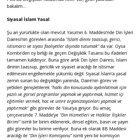
bakalım…
Siyasal İslam Yasal
Şu an yürürlükte olan mevcut Yasa’nın 6. Maddesi’nde Din İşleri
Dairesi’nin görevleri arasında
“İslam dinini taassup, gerici,
istismarcı ve siyasi faaliyetler dışında tutumak”
da var. Oysa
Komite’den oy birliği ile geçen Değişiklik Tasarısı bu ifadeleri
tamamen kaldırıyor. Buna göre artık Din İşleri Dairesi, İslam
dininin taassup, gericilik ve siyaset aracılığı ile istismar
edilmesini engellemekle yükümlü değil. Siyasal İslam’a yasal
zemin sunan bu değişikliğin yanında, Daire’nin görev ve
yetkileri genişletilerek
“halkı din konusunda aydınlatmak için
yazılı ve görsel programlar yapmak ve yaptırmak, hizmet içi
eğitimler vermek, hac ve umre organizasyonları yapmak ve
yaptırmak”
gibi görevler de Yasa’ya giriyor. Bu amaç
çerçevesinde 7. Madde’ye
“Din Hizmetleri ve Halklar İlişkiler
Birimi”
isimli bir birim eklenerek, dinsel eğitim, basın ve yayın
gibi görevler bu birime veriliyor. Buna ek olarak 8B Maddesi
aracılığı ile
“Din İşleri Komisyonu”
isimli yeni bir komisyon