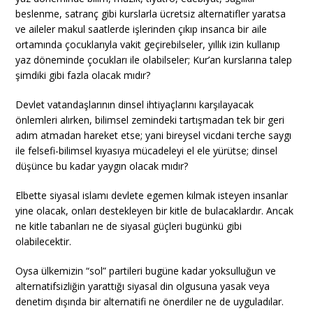
beslenme, satranç gibi kurslarla ücretsiz alternatifler yaratsa
ve aileler makul saatlerde işlerinden çıkıp insanca bir aile
ortamında çocuklarıyla vakit geçirebilseler, yıllık izin kullanıp
yaz döneminde çocukları ile olabilseler; Kur’an kurslarına talep
şimdiki gibi fazla olacak mıdır?
Devlet vatandaşlarının dinsel ihtiyaçlarını karşılayacak
önlemleri alırken, bilimsel zemindeki tartışmadan tek bir geri
adım atmadan hareket etse; yani bireysel vicdani terche saygı
ile felsefi-bilimsel kıyasıya mücadeleyi el ele yürütse; dinsel
düşünce bu kadar yaygın olacak mıdır?
Elbette siyasal islamı devlete egemen kılmak isteyen insanlar
yine olacak, onları destekleyen bir kitle de bulacaklardır. Ancak
ne kitle tabanları ne de siyasal güçleri bugünkü gibi
olabilecektir.
Oysa ülkemizin “sol” partileri bugüne kadar yoksulluğun ve
alternatifsizliğin yarattığı siyasal din olgusuna yasak veya
denetim dışında bir alternatifi ne önerdiler ne de uyguladılar.