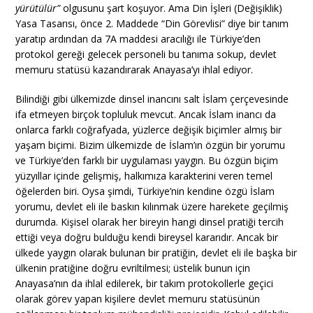
yürütülür”
olgusunu şart koşuyor. Ama Din İşleri (Değişiklik)
Yasa Tasarısı, önce 2. Maddede “Din Görevlisi” diye bir tanım
yaratıp ardından da 7A maddesi aracılığı ile Türkiye’den
protokol gereği gelecek personeli bu tanıma sokup, devlet
memuru statüsü kazandırarak Anayasa’yı ihlal ediyor.
Bilindiği gibi ülkemizde dinsel inancını salt İslam çerçevesinde
ifa etmeyen birçok topluluk mevcut. Ancak İslam inancı da
onlarca farklı coğrafyada, yüzlerce değişik biçimler almış bir
yaşam biçimi. Bizim ülkemizde de İslam’ın özgün bir yorumu
ve Türkiye’den farklı bir uygulaması yaygın. Bu özgün biçim
yüzyıllar içinde gelişmiş, halkımıza karakterini veren temel
öğelerden biri. Oysa şimdi, Türkiye’nin kendine özgü İslam
yorumu, devlet eli ile baskın kılınmak üzere harekete geçilmiş
durumda. Kişisel olarak her bireyin hangi dinsel pratiği tercih
ettiği veya doğru bulduğu kendi bireysel kararıdır. Ancak bir
ülkede yaygın olarak bulunan bir pratiğin, devlet eli ile başka bir
ülkenin pratiğine doğru evriltilmesi; üstelik bunun için
Anayasa’nın da ihlal edilerek, bir takım protokollerle geçici
olarak görev yapan kişilere devlet memuru statüsünün