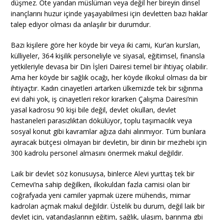
düşmez. Öte yandan müslüman veya değil her bireyin dinsel
inançlarını huzur içinde yaşayabilmesi için devletten bazı haklar
talep ediyor olması da anlaşılır bir durumdur.
Bazı kişilere göre her köyde bir veya iki cami, Kur’an kursları,
külliyeler, 364 kişilik personeliyle ve siyasal, eğitimsel, finansla
yetkileriyle devasa bir Din İşleri Dairesi temel bir ihtiyaç olabilir.
Ama her köyde bir sağlık ocağı, her köyde ilkokul olması da bir
ihtiyaçtır. Kadın cinayetleri artarken ülkemizde tek bir sığınma
evi dahi yok, iş cinayetleri rekor kırarken Çalışma Dairesi’nin
yasal kadrosu 90 kişi bile değil, devlet okulları, devlet
hastaneleri parasızlıktan dökülüyor, toplu taşımacılık veya
sosyal konut gibi kavramlar ağıza dahi alınmıyor. Tüm bunlara
ayıracak bütçesi olmayan bir devletin, bir dinin bir mezhebi için
300 kadrolu personel almasını önermek makul değildir.
Laik bir devlet söz konusuysa, binlerce Alevi yurttaş tek bir
Cemevi’na sahip değilken, ilkokuldan fazla camisi olan bir
coğrafyada yeni camiler yapmak üzere mühendis, mimar
kadroları açmak makul değildir. Üstelik bu durum, değil laik bir
devlet için, vatandaşlarının eğitim, sağlık, ulaşım, barınma gbi