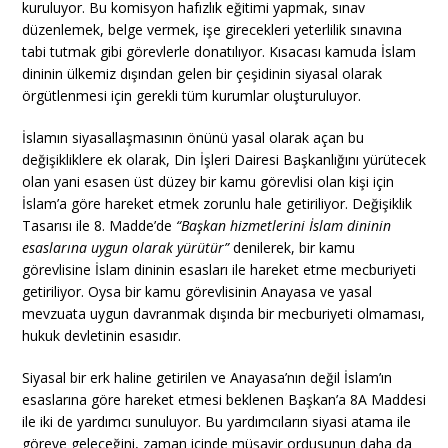
kuruluyor. Bu komisyon hafızlık eğitimi yapmak, sınav
düzenlemek, belge vermek, işe girecekleri yeterlilik sınavına
tabi tutmak gibi görevlerle donatılıyor. Kısacası kamuda İslam
dininin ülkemiz dışından gelen bir çeşidinin siyasal olarak
örgütlenmesi için gerekli tüm kurumlar oluşturuluyor.
İslamın siyasallaşmasının önünü yasal olarak açan bu
değişikliklere ek olarak, Din İşleri Dairesi Başkanlığını yürütecek
olan yani esasen üst düzey bir kamu görevlisi olan kişi için
İslam’a göre hareket etmek zorunlu hale getiriliyor. Değişiklik
Tasarısı ile 8. Madde’de
“Başkan hizmetlerini İslam dininin
esaslarına uygun olarak yürütür”
denilerek, bir kamu
görevlisine İslam dininin esasları ile hareket etme mecburiyeti
getiriliyor. Oysa bir kamu görevlisinin Anayasa ve yasal
mevzuata uygun davranmak dışında bir mecburiyeti olmaması,
hukuk devletinin esasıdır.
Siyasal bir erk haline getirilen ve Anayasa’nın değil İslam’ın
esaslarına göre hareket etmesi beklenen Başkan’a 8A Maddesi
ile iki de yardımcı sunuluyor. Bu yardımcıların siyasi atama ile
göreve geleceğini, zaman içinde müşavir ordusunun daha da