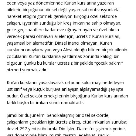
eden veya yaz dönemlerinde Kur’an kurslarına yazdıran
ailelerin birçoğunun dinsel değil yaşamsal motivasyonlarla
hareket ettiğini görmek gerekiyor. Birçoğu özel sektörde
çalışan, işyerinin sunduğu bir kreş imkanına sahip olmayan,
gece geç saaatlere kadar eve uğrayamayan ve özel okula
verecek parası olmayan aileler için; ücretsiz Kur’an kursları,
yaşamsal bir alernatiftir. Dinsel inancı olmayan, Kur’an
kurslarını onaylamayan veya Alevi olduğu bilinen birçok ailenin
çocuklarını Kur’an kurslarına yazdırmak zorunda kaldığı bir
olgudur. Çünkü bu kurslar ücretsiz bir şekilde “çocuk bakımı”
hizmeti sunmaktadır.
Kur’an kurslarını yasaklayarak ortadan kaldırmayı hedefleyen
üst sınıf veya küçük burjuva anlayışın algılayamadığı şey işte
budur. Özel sektör emekçilerinin birçoğuna Kur’an kurslarından
farklı başka bir imkan sunulmamaktadır.
Şimdi bir düşünelim: Sendikalaşmış bir özel sektörde,
çalışanların çocukları için ücretsiz kreş, etüd imkanları sunulsa;
devlet 297 yeni istihdamla Din İşleri Dairesi’ni şişirmek yerine,
yaz döneminde bilim, müzik, tiyatro, edebiyat, sağlıklı