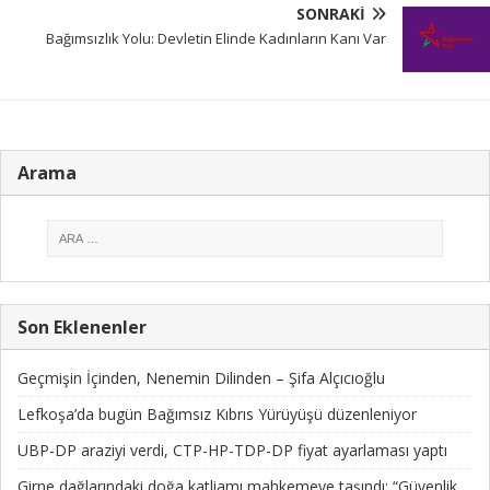
SONRAKI
Bağımsızlık Yolu: Devletin Elinde Kadınların Kanı Var
Arama
Son Eklenenler
Geçmişin İçinden, Nenemin Dilinden – Şifa Alçıcıoğlu
Lefkoşa’da bugün Bağımsız Kıbrıs Yürüyüşü düzenleniyor
UBP-DP araziyi verdi, CTP-HP-TDP-DP fiyat ayarlaması yaptı
Girne dağlarındaki doğa katliamı mahkemeye taşındı: “Güvenlik