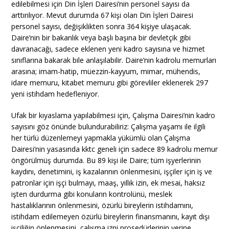
edilebilmesi için Din İşleri Dairesi’nin personel sayısı da
arttırılıyor. Mevut durumda 67 kişi olan Din İşleri Dairesi
personel sayısı, değişiklikten sonra 364 kişiye ulaşacak.
Daire’nin bir bakanlık veya başlı başına bir devletçik gibi
davranacağı, sadece eklenen yeni kadro sayısına ve hizmet
sınıflarına bakarak bile anlaşılabilir. Daire’nin kadrolu memurları
arasına; imam-hatip, müezzin-kayyum, mimar, mühendis,
idare memuru, kitabet memuru gibi görevliler eklenerek 297
yeni istihdam hedefleniyor.
Ufak bir kıyaslama yapılabilmesi için, Çalışma Dairesi’nin kadro
sayısını göz önünde bulundurabiliriz: Çalışma yaşamı ile ilgili
her türlü düzenlemeyi yapmakla yükümlü olan Çalışma
Dairesi’nin yasasında kktc geneli için sadece 89 kadrolu memur
öngörülmüş durumda. Bu 89 kişi ile Daire; tüm işyerlerinin
kaydını, denetimini, iş kazalarının önlenmesini, işçiler için iş ve
patronlar için işçi bulmayı, maaş, yıllık izin, ek mesai, haksız
işten durdurma gibi konuların kontrolünü, meslek
hastalıklarının önlenmesini, özürlü bireylerin istihdamını,
istihdam edilemeyen özürlü bireylerin finansmanını, kayıt dışı
işçiliğin önlenmesini, çalışma izni prosedürlerinin yerine