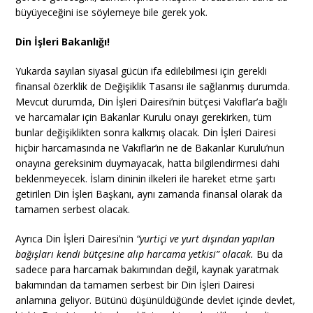
büyüyeceğini ise söylemeye bile gerek yok.
Din İşleri Bakanlığı!
Yukarda sayılan siyasal gücün ifa edilebilmesi için gerekli
finansal özerklik de Değişiklik Tasarısı ile sağlanmış durumda.
Mevcut durumda, Din İşleri Dairesi’nin bütçesi Vakıflar’a bağlı
ve harcamalar için Bakanlar Kurulu onayı gerekirken, tüm
bunlar değişiklikten sonra kalkmış olacak. Din İşleri Dairesi
hiçbir harcamasında ne Vakıflar’ın ne de Bakanlar Kurulu’nun
onayına gereksinim duymayacak, hatta bilgilendirmesi dahi
beklenmeyecek. İslam dininin ilkeleri ile hareket etme şartı
getirilen Din İşleri Başkanı, aynı zamanda finansal olarak da
tamamen serbest olacak.
Ayrıca Din İşleri Dairesi’nin
“yurtiçi ve yurt dışından yapılan
bağışları kendi bütçesine alıp harcama yetkisi” olacak.
Bu da
sadece para harcamak bakımından değil, kaynak yaratmak
bakımından da tamamen serbest bir Din İşleri Dairesi
anlamına geliyor. Bütünü düşünüldüğünde devlet içinde devlet,