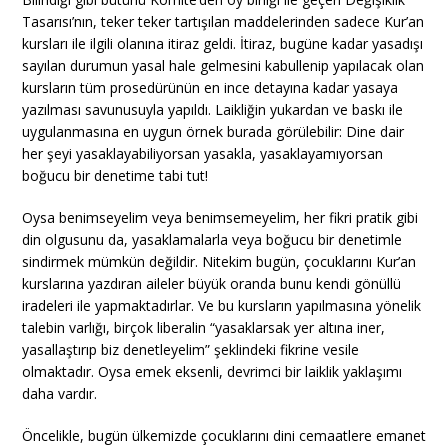
Tasarısı’nın, teker teker tartışılan maddelerinden sadece Kur’an
kursları ile ilgili olanına itiraz geldi. İtiraz, bugüne kadar yasadışı
sayılan durumun yasal hale gelmesini kabullenip yapılacak olan
kursların tüm prosedürünün en ince detayına kadar yasaya
yazılması savunusuyla yapıldı. Laikliğin yukardan ve baskı ile
uygulanmasına en uygun örnek burada görülebilir: Dine dair
her şeyi yasaklayabiliyorsan yasakla, yasaklayamıyorsan
boğucu bir denetime tabi tut!
Oysa benimseyelim veya benimsemeyelim, her fikri pratik gibi
din olgusunu da, yasaklamalarla veya boğucu bir denetimle
sindirmek mümkün değildir. Nitekim bugün, çocuklarını Kur’an
kurslarına yazdıran aileler büyük oranda bunu kendi gönüllü
iradeleri ile yapmaktadırlar. Ve bu kursların yapılmasına yönelik
talebin varlığı, birçok liberalin “yasaklarsak yer altına iner,
yasallaştırıp biz denetleyelim” şeklindeki fikrine vesile
olmaktadır. Oysa emek eksenli, devrimci bir laiklik yaklaşımı
daha vardır.
Öncelikle, bugün ülkemizde çocuklarını dini cemaatlere emanet