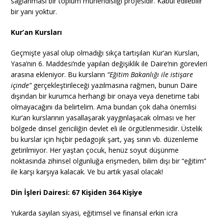
sağlanması bir toplum mühendisliği projesidir. Kabul edilebilir
bir yanı yoktur.
Kur’an Kursları
Geçmişte yasal olup olmadığı sıkça tartışılan Kur’an Kursları,
Yasa’nın 6. Maddesi’nde yapılan değişiklik ile Daire’nin görevleri
arasına ekleniyor. Bu kursların
“Eğitim Bakanlığı ile istişare
içinde”
gerçekleştirileceği yazılmasına rağmen, bunun Daire
dışından bir kurumca herhangi bir onaya veya denetime tabi
olmayacağını da belirtelim. Ama bundan çok daha önemlisi
Kur’an kurslarının yasallaşarak yaygınlaşacak olması ve her
bölgede dinsel gericiliğin devlet eli ile örgütlenmesidir. Üstelik
bu kurslar için hiçbir pedagojik şart, yaş sınırı vb. düzenleme
getirilmiyor. Her yaştan çocuk, henüz soyut düşünme
noktasında zihinsel olgunluğa erişmeden, bilim dışı bir “eğitim”
ile karşı karşıya kalacak. Ve bu artık yasal olacak!
Din İşleri Dairesi: 67 Kişiden 364 Kişiye
Yukarda sayılan siyasi, eğitimsel ve finansal erkin icra