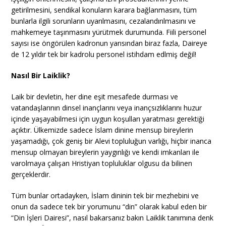
getirilmesini, sendikal konuların karara bağlanmasını, tüm
bunlarla ilgili sorunların uyarılmasını, cezalandırılmasını ve
mahkemeye taşınmasını yürütmek durumunda. Fiili personel
sayısı ise öngörülen kadronun yarısından biraz fazla, Daireye
de 12 yıldır tek bir kadrolu personel istihdam edlmiş değil!
Nasıl Bir Laiklik?
Laik bir devletin, her dine eşit mesafede durması ve
vatandaşlarının dinsel inançlarını veya inançsızlıklarını huzur
içinde yaşayabilmesi için uygun koşulları yaratması gerektiği
açıktır. Ülkemizde sadece İslam dinine mensup bireylerin
yaşamadığı, çok geniş bir Alevi topluluğun varlığı, hiçbir inanca
mensup olmayan bireylerin yaygınlığı ve kendi imkanları ile
varolmaya çalışan Hristiyan topluluklar olgusu da bilinen
gerçeklerdir.
Tüm bunlar ortadayken, İslam dininin tek bir mezhebini ve
onun da sadece tek bir yorumunu “din” olarak kabul eden bir
“Din İşleri Dairesi”, nasıl bakarsanız bakın Laiklik tanımına denk