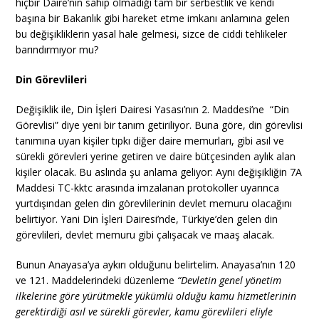
hiçbir Daire’nin sahip olmadığı tam bir serbestlik ve kendi
başına bir Bakanlık gibi hareket etme imkanı anlamına gelen
bu değişikliklerin yasal hale gelmesi, sizce de ciddi tehlikeler
barındırmıyor mu?
Din Görevlileri
Değişiklik ile, Din İşleri Dairesi Yasası’nın 2. Maddesi’ne “Din
Görevlisi” diye yeni bir tanım getiriliyor. Buna göre, din görevlisi
tanımına uyan kişiler tıpkı diğer daire memurları, gibi asıl ve
sürekli görevleri yerine getiren ve daire bütçesinden aylık alan
kişiler olacak. Bu aslında şu anlama geliyor: Aynı değişikliğin 7A
Maddesi TC-kktc arasında imzalanan protokoller uyarınca
yurtdışından gelen din görevlilerinin devlet memuru olacağını
belirtiyor. Yani Din İşleri Dairesi’nde, Türkiye’den gelen din
görevlileri, devlet memuru gibi çalışacak ve maaş alacak.
Bunun Anayasa’ya aykırı olduğunu belirtelim. Anayasa’nın 120
ve 121. Maddelerindeki düzenleme
“Devletin genel yönetim
ilkelerine göre yürütmekle yükümlü olduğu kamu hizmetlerinin
gerektirdiği asıl ve sürekli görevler, kamu görevlileri eliyle