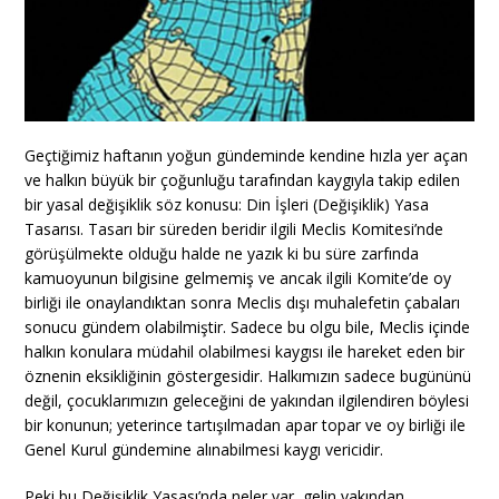
Geçtiğimiz haftanın yoğun gündeminde kendine hızla yer açan
ve halkın büyük bir çoğunluğu tarafından kaygıyla takip edilen
bir yasal değişiklik söz konusu: Din İşleri (Değişiklik) Yasa
Tasarısı. Tasarı bir süreden beridir ilgili Meclis Komitesi’nde
görüşülmekte olduğu halde ne yazık ki bu süre zarfında
kamuoyunun bilgisine gelmemiş ve ancak ilgili Komite’de oy
birliği ile onaylandıktan sonra Meclis dışı muhalefetin çabaları
sonucu gündem olabilmiştir. Sadece bu olgu bile, Meclis içinde
halkın konulara müdahil olabilmesi kaygısı ile hareket eden bir
öznenin eksikliğinin göstergesidir. Halkımızın sadece bugününü
değil, çocuklarımızın geleceğini de yakından ilgilendiren böylesi
bir konunun; yeterince tartışılmadan apar topar ve oy birliği ile
Genel Kurul gündemine alınabilmesi kaygı vericidir.
Peki bu Değişiklik Yasası’nda neler var, gelin yakından