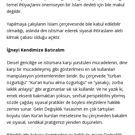
temel ihtiyaçlarını önemseyen bir İslam devleti için bile makul
değildir.
Yapılmaya çalışılanın İslam çerçevesinde bile kabul edilebilir
olmadığı, aslında dini istismar ederek siyasal ihtirasların aleti
kılmak çabası olduğu açıktır.
İğneyi Kendimize Batıralım
Dinsel gericiliğe ve istismara karşı yürütülen mücadelenin, dine
karşı bir mücadeleymiş gibi gösterilmesi en sık kullanılan
manipülasyon yöntemlerinden biridir. Bu çerçevede “türban
özgürlüğü” “Kur’an kursu alma özgürlüğü” ve “yasakçı, zorba
laiklik anlayışı” gibi argümanlar sık sık kullanılır. Ve ne yazık ki,
emek eksenli bakmaktan yoksun, sınıfsal perspektifini yitirmiş
sözde çağdaş siyasal pratikler de böylesi eleştirilere haklılık
zemini sunar. Gelin Değişiklik Yasası’nın en çok tartışılan
boyutu olan Kur’an kursları meselesine bu çerçeveden bakalım
ve siyasal, sendikal pratiğimizi yeniden düşünelim.
Bilindiği gibi bütünü Komite’den oy birliği ile geçen Değişiklik