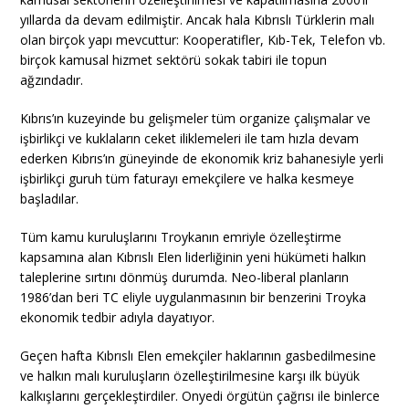
yıllarda da devam edilmiştir. Ancak hala Kıbrıslı Türklerin malı
olan birçok yapı mevcuttur: Kooperatifler, Kıb-Tek, Telefon vb.
birçok kamusal hizmet sektörü sokak tabiri ile topun
ağzındadır.
Kıbrıs’ın kuzeyinde bu gelişmeler tüm organize çalışmalar ve
işbirlikçi ve kuklaların ceket iliklemeleri ile tam hızla devam
ederken Kıbrıs’ın güneyinde de ekonomik kriz bahanesiyle yerli
işbirlikçi guruh tüm faturayı emekçilere ve halka kesmeye
başladılar.
Tüm kamu kuruluşlarını Troykanın emriyle özelleştirme
kapsamına alan Kıbrıslı Elen liderliğinin yeni hükümeti halkın
taleplerine sırtını dönmüş durumda. Neo-liberal planların
1986’dan beri TC eliyle uygulanmasının bir benzerini Troyka
ekonomik tedbir adıyla dayatıyor.
Geçen hafta Kıbrıslı Elen emekçiler haklarının gasbedilmesine
ve halkın malı kuruluşların özelleştirilmesine karşı ilk büyük
kalkışlarını gerçekleştirdiler. Onyedi örgütün çağrısı ile binlerce