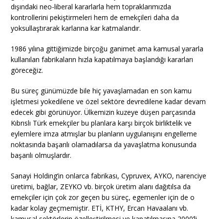
dışındaki neo-liberal kararlarla hem topraklarımızda
kontrollerini pekiştirmeleri hem de emekçileri daha da
yoksullaştırarak karlarına kar katmalarıdır.
1986 yılına gittiğimizde birçoğu ganimet ama kamusal yararla
kullanılan fabrikaların hızla kapatılmaya başlandığı kararları
göreceğiz.
Bu süreç günümüzde bile hiç yavaşlamadan en son kamu
işletmesi yokedilene ve özel sektöre devredilene kadar devam
edecek gibi görünüyor. Ülkemizin kuzeye düşen parçasında
Kıbrıslı Türk emekçiler bu planlara karşı birçok birliktelik ve
eylemlere imza atmışlar bu planların uygulanışını engelleme
noktasında başarılı olamadılarsa da yavaşlatma konusunda
başarılı olmuşlardır.
Sanayi Holding’in onlarca fabrikası, Cypruvex, AYKO, narenciye
üretimi, bağlar, ZEYKO vb. birçok üretim alanı dağıtılsa da
emekçiler için çok zor geçen bu süreç, egemenler için de o
kadar kolay geçmemiştir. ETİ, KTHY, Ercan Havaalanı vb.
kamusal sektörlerin özelleştirilmesi ve kapatılmasına 2000’li