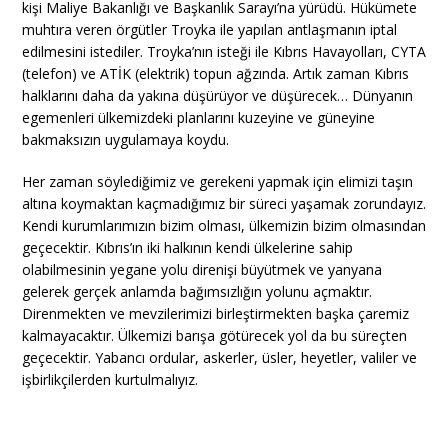
kişi Maliye Bakanlığı ve Başkanlık Sarayı’na yürüdü. Hükümete
muhtıra veren örgütler Troyka ile yapılan antlaşmanın iptal
edilmesini istediler. Troyka’nın isteği ile Kıbrıs Havayolları, CYTA
(telefon) ve ATİK (elektrik) topun ağzında. Artık zaman Kıbrıs
halklarını daha da yakına düşürüyor ve düşürecek… Dünyanın
egemenleri ülkemizdeki planlarını kuzeyine ve güneyine
bakmaksızın uygulamaya koydu.
Her zaman söylediğimiz ve gerekeni yapmak için elimizi taşın
altına koymaktan kaçmadığımız bir süreci yaşamak zorundayız.
Kendi kurumlarımızın bizim olması, ülkemizin bizim olmasından
geçecektir. Kıbrıs’ın iki halkının kendi ülkelerine sahip
olabilmesinin yegane yolu direnişi büyütmek ve yanyana
gelerek gerçek anlamda bağımsızlığın yolunu açmaktır.
Direnmekten ve mevzilerimizi birleştirmekten başka çaremiz
kalmayacaktır. Ülkemizi barışa götürecek yol da bu süreçten
geçecektir. Yabancı ordular, askerler, üsler, heyetler, valiler ve
işbirlikçilerden kurtulmalıyız.