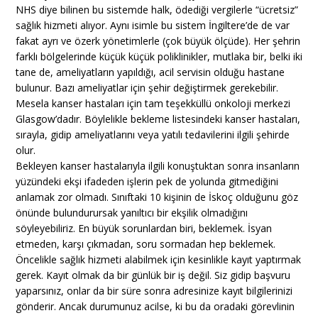
NHS diye bilinen bu sistemde halk, ödediği vergilerle “ücretsiz”
sağlık hizmeti alıyor. Aynı isimle bu sistem İngiltere’de de var
fakat ayrı ve özerk yönetimlerle (çok büyük ölçüde). Her şehrin
farklı bölgelerinde küçük küçük poliklinikler, mutlaka bir, belki iki
tane de, ameliyatların yapıldığı, acil servisin olduğu hastane
bulunur. Bazı ameliyatlar için şehir değiştirmek gerekebilir.
Mesela kanser hastaları için tam teşekküllü onkoloji merkezi
Glasgow’dadır. Böylelikle bekleme listesindeki kanser hastaları,
sırayla, gidip ameliyatlarını veya yatılı tedavilerini ilgili şehirde
olur.
Bekleyen kanser hastalarıyla ilgili konuştuktan sonra insanların
yüzündeki ekşi ifadeden işlerin pek de yolunda gitmediğini
anlamak zor olmadı. Sınıftaki 10 kişinin de İskoç olduğunu göz
önünde bulundurursak yanıltıcı bir ekşilik olmadığını
söyleyebiliriz. En büyük sorunlardan biri, beklemek. İsyan
etmeden, karşı çıkmadan, soru sormadan hep beklemek.
Öncelikle sağlık hizmeti alabilmek için kesinlikle kayıt yaptırmak
gerek. Kayıt olmak da bir günlük bir iş değil. Siz gidip başvuru
yaparsınız, onlar da bir süre sonra adresinize kayıt bilgilerinizi
gönderir. Ancak durumunuz acilse, ki bu da oradaki görevlinin