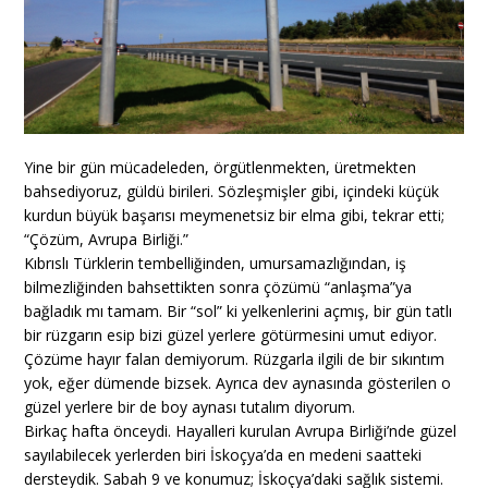
Yine bir gün mücadeleden, örgütlenmekten, üretmekten
bahsediyoruz, güldü birileri. Sözleşmişler gibi, içindeki küçük
kurdun büyük başarısı meymenetsiz bir elma gibi, tekrar etti;
“Çözüm, Avrupa Birliği.”
Kıbrıslı Türklerin tembelliğinden, umursamazlığından, iş
bilmezliğinden bahsettikten sonra çözümü “anlaşma”ya
bağladık mı tamam. Bir “sol” ki yelkenlerini açmış, bir gün tatlı
bir rüzgarın esip bizi güzel yerlere götürmesini umut ediyor.
Çözüme hayır falan demiyorum. Rüzgarla ilgili de bir sıkıntım
yok, eğer dümende bizsek. Ayrıca dev aynasında gösterilen o
güzel yerlere bir de boy aynası tutalım diyorum.
Birkaç hafta önceydi. Hayalleri kurulan Avrupa Birliği’nde güzel
sayılabilecek yerlerden biri İskoçya’da en medeni saatteki
dersteydik. Sabah 9 ve konumuz; İskoçya’daki sağlık sistemi.