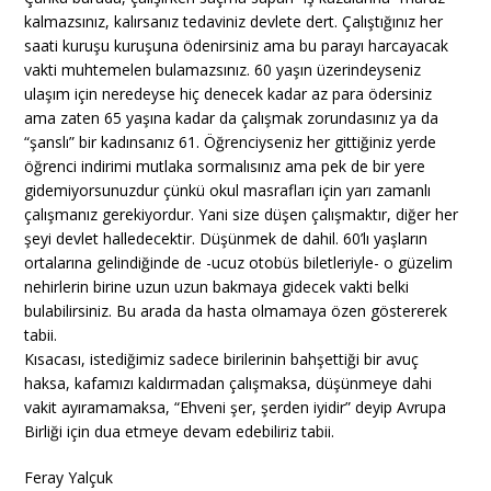
kalmazsınız, kalırsanız tedaviniz devlete dert. Çalıştığınız her
saati kuruşu kuruşuna ödenirsiniz ama bu parayı harcayacak
vakti muhtemelen bulamazsınız. 60 yaşın üzerindeyseniz
ulaşım için neredeyse hiç denecek kadar az para ödersiniz
ama zaten 65 yaşına kadar da çalışmak zorundasınız ya da
“şanslı” bir kadınsanız 61. Öğrenciyseniz her gittiğiniz yerde
öğrenci indirimi mutlaka sormalısınız ama pek de bir yere
gidemiyorsunuzdur çünkü okul masrafları için yarı zamanlı
çalışmanız gerekiyordur. Yani size düşen çalışmaktır, diğer her
şeyi devlet halledecektir. Düşünmek de dahil. 60’lı yaşların
ortalarına gelindiğinde de -ucuz otobüs biletleriyle- o güzelim
nehirlerin birine uzun uzun bakmaya gidecek vakti belki
bulabilirsiniz. Bu arada da hasta olmamaya özen göstererek
tabii.
Kısacası, istediğimiz sadece birilerinin bahşettiği bir avuç
haksa, kafamızı kaldırmadan çalışmaksa, düşünmeye dahi
vakit ayıramamaksa, “Ehveni şer, şerden iyidir” deyip Avrupa
Birliği için dua etmeye devam edebiliriz tabii.
Feray Yalçuk