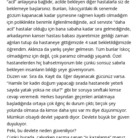
“acil” anlayışına bağlıdır, acilde bekleyen diğer hastalarla siz de
beklemeye başlarsınız. Bunları, İskoçya’daki ilk senemde
gözüm kapanacak kadar şişmesine rağmen kayıtlı olmadığım
için poliklinikte benimle ilgilenilmediğinde, acil serviste “daha
acil” hastalar olduğu için bana sabaha kadar sıra gelmediğinde,
arkadaşımın kanser hastası babası ziyaretimize geldiği zaman
ağrıları tutup da hastaneye gittiğimizde 4 saat bekletildiğimizde
öğrendim. Aklınıza da yanlış şeyler gelmesin. Tüm bunlar İskoç
olmadığımız için değil, çok paramız olmadığı yaşandı. Özel
hastanelerden hiç bahsetmiyorum bile çünkü sonsuz sabırla
bekleyen insanların bildiği şeye güveniyorum.
Düzen var. Sıra da. Kayıt da. Eğer dayanacak gücünüz varsa.
“Hamile bir kadın doğum yapacağı sırada hastanede yeterli
sayıda yatak yoksa ne olur?” gibi bir soruya sınıftaki kimse
cevap veremedi. Herkes başından geçenleri anlatmaya
başladığında ortaya çok ilginç iki durum çıktı; birçok şey
yolunda olmasa da kimse daha iyisi var mı diye düşünmüyor.
Mümkün olsaydı devlet yapardı diyor. Devlete büyük bir güven
duyuluyor.
Peki, bu devlete neden güveniliyor?
Çünkü burada, çalışırken saçma sapan “iş kazalarına” maruz