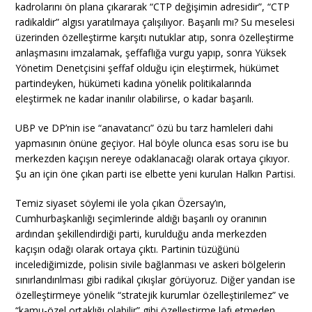
kadrolarını ön plana çıkararak “CTP değişimin adresidir”, “CTP
radikaldir” algısı yaratılmaya çalışılıyor. Başarılı mı? Su meselesi
üzerinden özelleştirme karşıtı nutuklar atıp, sonra özelleştirme
anlaşmasını imzalamak, şeffaflığa vurgu yapıp, sonra Yüksek
Yönetim Denetçisini şeffaf olduğu için eleştirmek, hükümet
partindeyken, hükümeti kadına yönelik politikalarında
eleştirmek ne kadar inanılır olabilirse, o kadar başarılı.
UBP ve DP’nin ise “anavatancı” özü bu tarz hamleleri dahi
yapmasının önüne geçiyor. Hal böyle olunca esas soru ise bu
merkezden kaçışın nereye odaklanacağı olarak ortaya çıkıyor.
Şu an için öne çıkan parti ise elbette yeni kurulan Halkın Partisi.
Temiz siyaset söylemi ile yola çıkan Özersay’ın,
Cumhurbaşkanlığı seçimlerinde aldığı başarılı oy oranının
ardından şekillendirdiği parti, kurulduğu anda merkezden
kaçışın odağı olarak ortaya çıktı. Partinin tüzüğünü
incelediğimizde, polisin sivile bağlanması ve askeri bölgelerin
sınırlandırılması gibi radikal çıkışlar görüyoruz. Diğer yandan ise
özelleştirmeye yönelik “stratejik kurumlar özelleştirilemez” ve
“kamu-özel ortaklığı olabilir” gibi özelleştirme lafı etmeden