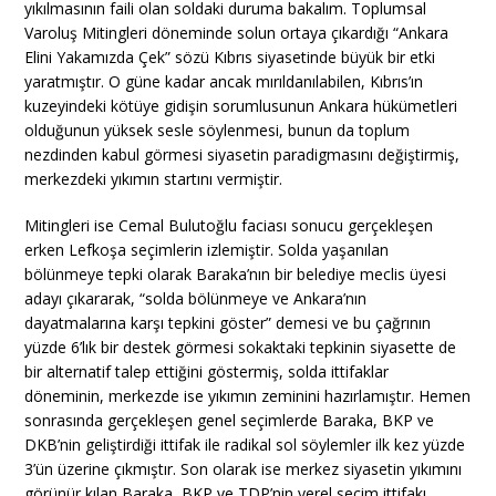
yıkılmasının faili olan soldaki duruma bakalım. Toplumsal
Varoluş Mitingleri döneminde solun ortaya çıkardığı “Ankara
Elini Yakamızda Çek” sözü Kıbrıs siyasetinde büyük bir etki
yaratmıştır. O güne kadar ancak mırıldanılabilen, Kıbrıs’ın
kuzeyindeki kötüye gidişin sorumlusunun Ankara hükümetleri
olduğunun yüksek sesle söylenmesi, bunun da toplum
nezdinden kabul görmesi siyasetin paradigmasını değiştirmiş,
merkezdeki yıkımın startını vermiştir.
Mitingleri ise Cemal Bulutoğlu faciası sonucu gerçekleşen
erken Lefkoşa seçimlerin izlemiştir. Solda yaşanılan
bölünmeye tepki olarak Baraka’nın bir belediye meclis üyesi
adayı çıkararak, “solda bölünmeye ve Ankara’nın
dayatmalarına karşı tepkini göster” demesi ve bu çağrının
yüzde 6’lık bir destek görmesi sokaktaki tepkinin siyasette de
bir alternatif talep ettiğini göstermiş, solda ittifaklar
döneminin, merkezde ise yıkımın zeminini hazırlamıştır. Hemen
sonrasında gerçekleşen genel seçimlerde Baraka, BKP ve
DKB’nin geliştirdiği ittifak ile radikal sol söylemler ilk kez yüzde
3’ün üzerine çıkmıştır. Son olarak ise merkez siyasetin yıkımını
görünür kılan Baraka, BKP ve TDP’nin yerel seçim ittifakı