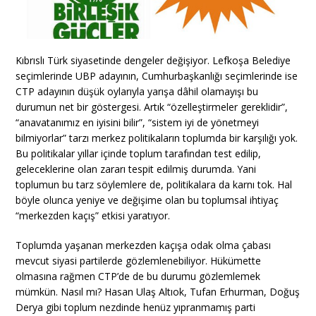
Kıbrıslı Türk siyasetinde dengeler değişiyor. Lefkoşa Belediye
seçimlerinde UBP adayının, Cumhurbaşkanlığı seçimlerinde ise
CTP adayının düşük oylarıyla yarışa dâhil olamayışı bu
durumun net bir göstergesi. Artık “özelleştirmeler gereklidir”,
“anavatanımız en iyisini bilir”, “sistem iyi de yönetmeyi
bilmiyorlar” tarzı merkez politikaların toplumda bir karşılığı yok.
Bu politikalar yıllar içinde toplum tarafından test edilip,
geleceklerine olan zararı tespit edilmiş durumda. Yani
toplumun bu tarz söylemlere de, politikalara da karnı tok. Hal
böyle olunca yeniye ve değişime olan bu toplumsal ihtiyaç
“merkezden kaçış” etkisi yaratıyor.
Toplumda yaşanan merkezden kaçışa odak olma çabası
mevcut siyasi partilerde gözlemlenebiliyor. Hükümette
olmasına rağmen CTP’de de bu durumu gözlemlemek
mümkün. Nasıl mı? Hasan Ulaş Altıok, Tufan Erhurman, Doğuş
Derya gibi toplum nezdinde henüz yıpranmamış parti