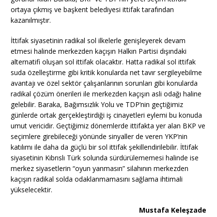
ortaya çıkmış ve başkent belediyesi ittifak tarafından
kazanılmıştır.
İttifak siyasetinin radikal sol ilkelerle genişleyerek devam
etmesi halinde merkezden kaçışın Halkın Partisi dışındaki
alternatifi oluşan sol ittifak olacaktır. Hatta radikal sol ittifak
suda özelleştirme gibi kritik konularda net tavır sergileyebilme
avantajı ve özel sektör çalışanlarının sorunları gibi konularda
radikal çözüm önerileri ile merkezden kaçışın asli odağı haline
gelebilir. Baraka, Bağımsızlık Yolu ve TDP’nin geçtiğimiz
günlerde ortak gerçekleştirdiği iş cinayetleri eylemi bu konuda
umut vericidir. Geçtiğimiz dönemlerde ittifakta yer alan BKP ve
seçimlere girebileceği yönünde sinyaller de veren YKP’nin
katılımı ile daha da güçlü bir sol ittifak şekillendirilebilir. İttifak
siyasetinin Kıbrıslı Türk solunda sürdürülememesi halinde ise
merkez siyasetlerin “oyun yanmasın” silahının merkezden
kaçışın radikal solda odaklanmamasını sağlama ihtimali
yükselecektir.
Mustafa Keleşzade