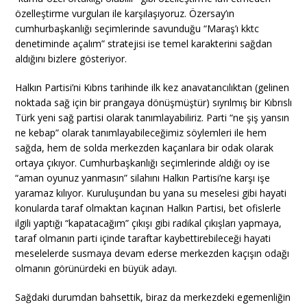
özelleştirme vurguları ile karşılaşıyoruz. Özersay’ın
cumhurbaşkanlığı seçimlerinde savunduğu “Maraş’ı kktc
denetiminde açalım” stratejisi ise temel karakterini sağdan
aldığını bizlere gösteriyor.
Halkın Partisi’ni Kıbrıs tarihinde ilk kez anavatancılıktan (gelinen
noktada sağ için bir prangaya dönüşmüştür) sıyrılmış bir Kıbrıslı
Türk yeni sağ partisi olarak tanımlayabiliriz. Parti “ne şiş yansın
ne kebap” olarak tanımlayabileceğimiz söylemleri ile hem
sağda, hem de solda merkezden kaçanlara bir odak olarak
ortaya çıkıyor. Cumhurbaşkanlığı seçimlerinde aldığı oy ise
“aman oyunuz yanmasın” silahını Halkın Partisi’ne karşı işe
yaramaz kılıyor. Kuruluşundan bu yana su meselesi gibi hayati
konularda taraf olmaktan kaçınan Halkın Partisi, bet ofislerle
ilgili yaptığı “kapatacağım” çıkışı gibi radikal çıkışları yapmaya,
taraf olmanın parti içinde taraftar kaybettirebileceği hayati
meselelerde susmaya devam ederse merkezden kaçışın odağı
olmanın görünürdeki en büyük adayı.
Sağdaki durumdan bahsettik, biraz da merkezdeki egemenliğin