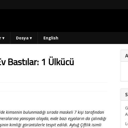
r
▾
Dosya
▾
English
v Bastılar: 1 Ülkücü
S
G
ride kimsenin bulunmadığı sırada maskeli 7 kişi tarafından
A
eralarına yansıyan olayda, evde bazı eşyaların da çalındığı
L
inin kimliği görüntülerle tespit edildi. Aytuğ Çiftlik isimli