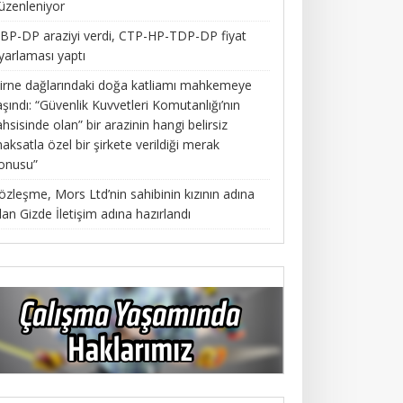
üzenleniyor
BP-DP araziyi verdi, CTP-HP-TDP-DP fiyat
yarlaması yaptı
irne dağlarındaki doğa katliamı mahkemeye
aşındı: “Güvenlik Kuvvetleri Komutanlığı’nın
ahsisinde olan” bir arazinin hangi belirsiz
aksatla özel bir şirkete verildiği merak
onusu”
özleşme, Mors Ltd’nin sahibinin kızının adına
lan Gizde İletişim adına hazırlandı