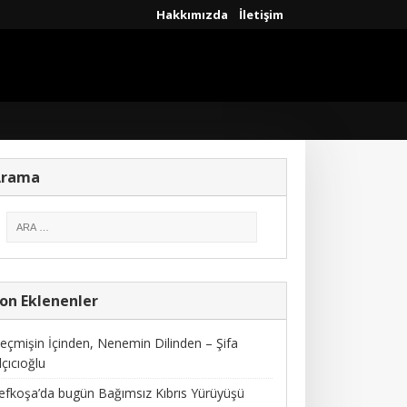
Hakkımızda
İletişim
Arama
on Eklenenler
eçmişin İçinden, Nenemin Dilinden – Şifa
lçıcıoğlu
efkoşa’da bugün Bağımsız Kıbrıs Yürüyüşü