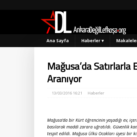
Ana Sayfa
Haberler
▾
Makalele
Mağusa’da Satırlarla E
Aranıyor
13/03/2016 16:21
Haberler
Mağusa’da bir Kürt öğrencinin yaşadığı ev, içe
basılarak maddi zarara uğratıldı. Güvenlik kam
tespit edildi. Mağusa Ülkü Ocakları üyesi bir kiş