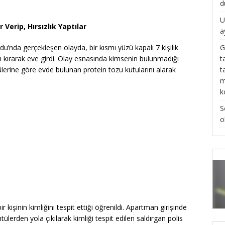
d
U
 Verip, Hırsızlık Yaptılar
a
G
nda gerçekleşen olayda, bir kısmı yüzü kapalı 7 kişilik
t
pıyı kırarak eve girdi. Olay esnasında kimsenin bulunmadığı
t
erine göre evde bulunan protein tozu kutularını alarak
m
k
S
o
 kişinin kimliğini tespit ettiği öğrenildi. Apartman girişinde
lerden yola çıkılarak kimliği tespit edilen saldırgan polis