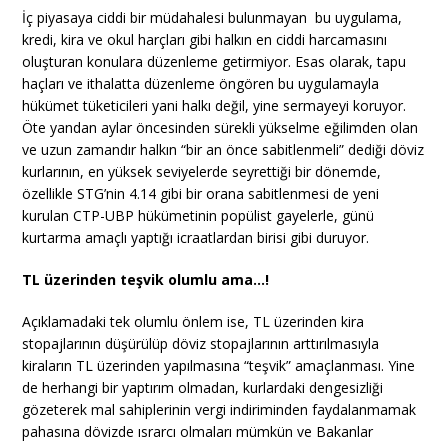
İç piyasaya ciddi bir müdahalesi bulunmayan bu uygulama,
kredi, kira ve okul harçları gibi halkın en ciddi harcamasını
oluşturan konulara düzenleme getirmiyor. Esas olarak, tapu
haçları ve ithalatta düzenleme öngören bu uygulamayla
hükümet tüketicileri yani halkı değil, yine sermayeyi koruyor.
Öte yandan aylar öncesinden sürekli yükselme eğilimden olan
ve uzun zamandır halkın “bir an önce sabitlenmeli” dediği döviz
kurlarının, en yüksek seviyelerde seyrettiği bir dönemde,
özellikle STG’nin 4.14 gibi bir orana sabitlenmesi de yeni
kurulan CTP-UBP hükümetinin popülist gayelerle, günü
kurtarma amaçlı yaptığı icraatlardan birisi gibi duruyor.
TL üzerinden teşvik olumlu ama…!
Açıklamadaki tek olumlu önlem ise, TL üzerinden kira
stopajlarının düşürülüp döviz stopajlarının arttırılmasıyla
kiraların TL üzerinden yapılmasına “teşvik” amaçlanması. Yine
de herhangi bir yaptırım olmadan, kurlardaki dengesizliği
gözeterek mal sahiplerinin vergi indiriminden faydalanmamak
pahasına dövizde ısrarcı olmaları mümkün ve Bakanlar