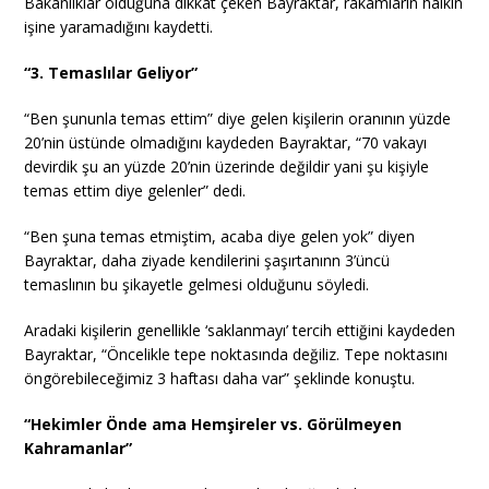
Bakanlıklar olduğuna dikkat çeken Bayraktar, rakamların halkın
işine yaramadığını kaydetti.
“3. Temaslılar Geliyor”
“Ben şununla temas ettim” diye gelen kişilerin oranının yüzde
20’nin üstünde olmadığını kaydeden Bayraktar, “70 vakayı
devirdik şu an yüzde 20’nin üzerinde değildir yani şu kişiyle
temas ettim diye gelenler” dedi.
“Ben şuna temas etmiştim, acaba diye gelen yok” diyen
Bayraktar, daha ziyade kendilerini şaşırtanınn 3’üncü
temaslının bu şikayetle gelmesi olduğunu söyledi.
Aradaki kişilerin genellikle ‘saklanmayı’ tercih ettiğini kaydeden
Bayraktar, “Öncelikle tepe noktasında değiliz. Tepe noktasını
öngörebileceğimiz 3 haftası daha var” şeklinde konuştu.
“Hekimler Önde ama Hemşireler vs. Görülmeyen
Kahramanlar”