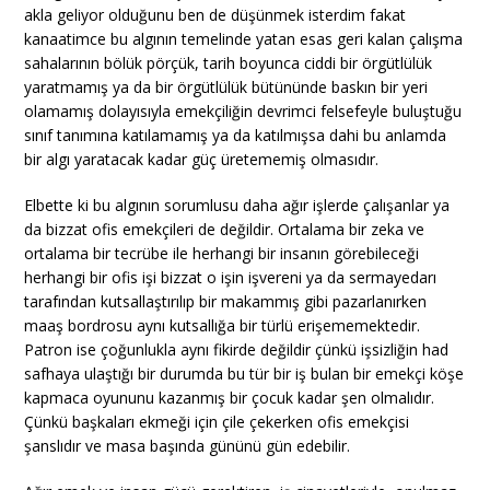
akla geliyor olduğunu ben de düşünmek isterdim fakat
kanaatimce bu algının temelinde yatan esas geri kalan çalışma
sahalarının bölük pörçük, tarih boyunca ciddi bir örgütlülük
yaratmamış ya da bir örgütlülük bütününde baskın bir yeri
olamamış dolayısıyla emekçiliğin devrimci felsefeyle buluştuğu
sınıf tanımına katılamamış ya da katılmışsa dahi bu anlamda
bir algı yaratacak kadar güç üretememiş olmasıdır.
Elbette ki bu algının sorumlusu daha ağır işlerde çalışanlar ya
da bizzat ofis emekçileri de değildir. Ortalama bir zeka ve
ortalama bir tecrübe ile herhangi bir insanın görebileceği
herhangi bir ofis işi bizzat o işin işvereni ya da sermayedarı
tarafından kutsallaştırılıp bir makammış gibi pazarlanırken
maaş bordrosu aynı kutsallığa bir türlü erişememektedir.
Patron ise çoğunlukla aynı fikirde değildir çünkü işsizliğin had
safhaya ulaştığı bir durumda bu tür bir iş bulan bir emekçi köşe
kapmaca oyununu kazanmış bir çocuk kadar şen olmalıdır.
Çünkü başkaları ekmeği için çile çekerken ofis emekçisi
şanslıdır ve masa başında gününü gün edebilir.