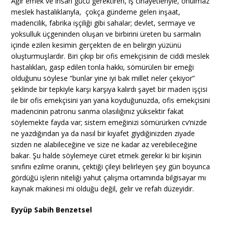
Ağır emek ve insan gücü gerektiren, iş cinayetleriyle, onulmaz
meslek hastalıklarıyla, çokça gündeme gelen inşaat,
madencilik, fabrika işçiliği gibi sahalar; devlet, sermaye ve
yoksulluk üçgeninden oluşan ve birbirini üreten bu sarmalın
içinde ezilen kesimin gerçekten de en belirgin yüzünü
oluşturmuşlardır. Biri çıkıp bir ofis emekçisinin de ciddi meslek
hastalıkları, gasp edilen tonla hakkı, sömürülen bir emeği
olduğunu söylese “bunlar yine iyi bak millet neler çekiyor”
şeklinde bir tepkiyle karşı karşıya kalırdı şayet bir maden işçisi
ile bir ofis emekçisini yan yana koyduğunuzda, ofis emekçisini
madencinin patronu sanma olasılığınız yüksektir fakat
söylemekte fayda var; sistem emeğinizi sömürürken cv’nizde
ne yazdığından ya da nasıl bir kıyafet giydiğinizden ziyade
sizden ne alabileceğine ve size ne kadar az verebileceğine
bakar. Şu halde söylemeye cüret etmek gerekir ki bir kişinin
sınıfını ezilme oranını, çektiği çileyi belirleyen şey gün boyunca
gördüğü işlerin niteliği yahut çalışma ortamında bilgisayar mı
kaynak makinesi mi olduğu değil, gelir ve refah düzeyidir.
Eyyüp Sabih Benzetsel