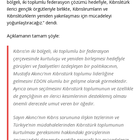
bölgeli, iki toplumlu federasyon çözümü hedefiyle, Kıbrıslıtürk
ilerici gençlik örgütleriyle birlikte, Kıbrıslırumların ve
Kıbrıslıtürklerin yeniden yakınlaşması için mücadeleyi
yoğunlaştıracağız.” dendi.
Açıklamanın tamam şöyle:
Kıbrıs’ın iki bölgeli, iki toplumlu bir federasyon
çerçevesinde kurtuluşu ve yeniden birleşmesi hedefiyle
görüşleri ve faaliyetleri özdeşleşen bir politikacının,
Mustafa Akıncı’nın Kıbrıstürk toplumu liderliğine
gelmesini EDON olumlu bir gelişme olarak görmektedir.
Ayrıca onun seçilmesini Kıbrıstürk toplumunun ve özellikle
de gençliğinin en ilerici kesimlerinin desteklemiş olması
önemli derecede umut veren bir öğedir.
Sayın Akıncı’nın Kıbrıs sorununa ilişkin tezlerinin ve
Türkiye’nin müdahalelerinden Kıbrıstürk toplumunun
kurtulması gereksinimi hakkındaki görüşlerinin
önümüzdeki dönemde pratiğe geçeceği bir mücadelenin