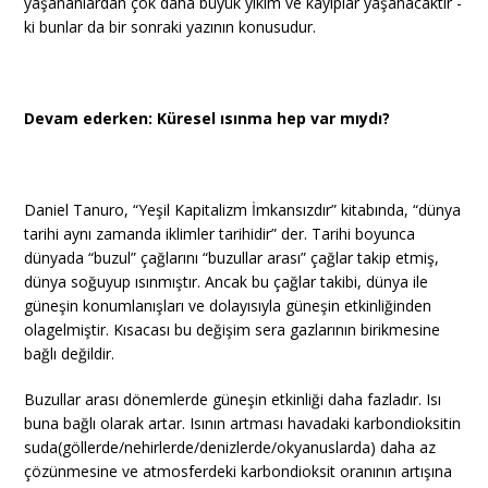
yaşananlardan çok daha büyük yıkım ve kayıplar yaşanacaktır -
ki bunlar da bir sonraki yazının konusudur.
Devam ederken: Küresel ısınma hep var mıydı?
Daniel Tanuro, “Yeşil Kapitalizm İmkansızdır” kitabında, “dünya
tarihi aynı zamanda iklimler tarihidir” der. Tarihi boyunca
dünyada “buzul” çağlarını “buzullar arası” çağlar takip etmiş,
dünya soğuyup ısınmıştır. Ancak bu çağlar takibi, dünya ile
güneşin konumlanışları ve dolayısıyla güneşin etkinliğinden
olagelmiştir. Kısacası bu değişim sera gazlarının birikmesine
bağlı değildir.
Buzullar arası dönemlerde güneşin etkinliği daha fazladır. Isı
buna bağlı olarak artar. Isının artması havadaki karbondioksitin
suda(göllerde/nehirlerde/denizlerde/okyanuslarda) daha az
çözünmesine ve atmosferdeki karbondioksit oranının artışına