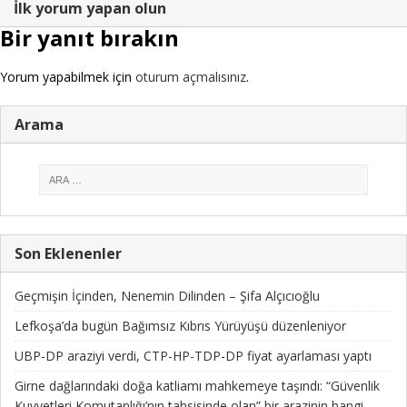
İlk yorum yapan olun
Bir yanıt bırakın
Yorum yapabilmek için
oturum açmalısınız
.
Arama
Son Eklenenler
Geçmişin İçinden, Nenemin Dilinden – Şifa Alçıcıoğlu
Lefkoşa’da bugün Bağımsız Kıbrıs Yürüyüşü düzenleniyor
UBP-DP araziyi verdi, CTP-HP-TDP-DP fiyat ayarlaması yaptı
Girne dağlarındaki doğa katliamı mahkemeye taşındı: “Güvenlik
Kuvvetleri Komutanlığı’nın tahsisinde olan” bir arazinin hangi