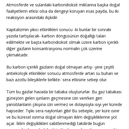
Atmosferde ve sulardaki karbondioksit miktarına başka doğal
faaliyetlerin etkisi olsa da dengeyi koruyan esas payda, bu iki
reaksiyon arasındaki ilişkidir.
Kapitalizmin yıkıcı etkinlikleri sonucu -ki bunlar bir sonraki
yazıda tartışılacak- karbon döngüsünün doğallığı talan
edilmekte ve başta karbondioksit olmak üzere karbon içerikli
diğer gazların konsantrasyonu normalin çok üzerine
çıkmaktadır.
Bu karbon içerikli gazların doğal olmayan artışı -yine çeşitli
antiekolojik etkinlikler sonucu atmosferde artan su buharı ve
bazı azotlu bileşiklerle birlikte- sera etkisine sebep olur.
Tüm bu gazlar havada bir tabaka oluştururlar. Bu gaz tabakası
güneşten gelen ışınların geçmesine izin verirken geri
yansıtılanların çıkışına izin vermez ve dolayısıyla ısıyı yer kürede
hapseder. Tıpkı sera naylonları gibi! Bu sebeple, yer küre ısınır
ve bu küresel ısınma doğal olmayan iklim değişikliklerine yol
açar. İklim değişiklikleri sabitlenmediği takdirde bugün