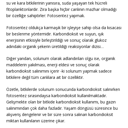
su ve kara bitkilerinin yanısıra, suda yaşayan tek hücreli
fitoplanktonlardır. Zira başka hiçbir canlının mazhar olmadığı
bir özelliğe sahiptirler: Fotosentez yapmak.
Fotosentez oldukça karmaşık bir işleyişe sahip olsa da kısacası
bir beslenme yöntemidir. Karbondioksit ve suyun, ışık
enerjisinin etkisiyle birleştirildiği ve sonuç olarak glukoz
adındaki organik şekerin üretildiği reaksiyonlar dizisi…
Diğer yandan, solunum olarak adlandırılan olgu ise, organik
maddelerin yakılması, enerji eldesi ve sonuç olarak
karbondioksit salınımını içerir -ki solunum yapmak sadece
bitkilere değil tüm canlılara ait bir özelliktir.
Özetle, bitkilerde solunum sonucunda karbondioksit salınırken
fotosentez sırasındaysa karbondioksit kullanılmaktadır.
Gelişmekte olan bir bitkide karbondioksit kullanımı, bu gazın
salınımından çok daha fazladır. Yaşam döngüsü süresince bu
alışveriş dengelenir ve bir süre sonra salınan karbondioksit
miktarı kullanılanın üzerine çıkar.