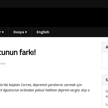
r
▾
Dosya
▾
English
unun farkı!
rler
S
or’da başkan Correa, depremin yaralarını sarmak için
e 19 Ağustos’un ardından yoksul halktan deprem vergisi alıp o
G
A
L