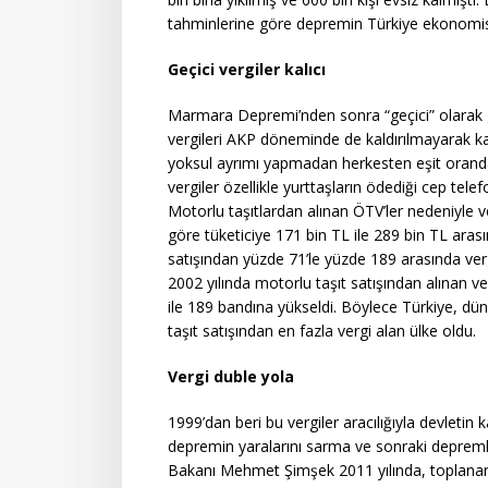
tahminlerine göre depremin Türkiye ekonomisi
Geçici vergiler kalıcı
Marmara Depremi’nden sonra “geçici” olarak ge
vergileri AKP döneminde de kaldırılmayarak kalıc
yoksul ayrımı yapmadan herkesten eşit oranda 
vergiler özellikle yurttaşların ödediği cep tele
Motorlu taşıtlardan alınan ÖTV’ler nedeniyle v
göre tüketiciye 171 bin TL ile 289 bin TL arasın
satışından yüzde 71’le yüzde 189 arasında vergi a
2002 yılında motorlu taşıt satışından alınan v
ile 189 bandına yükseldi. Böylece Türkiye, dü
taşıt satışından en fazla vergi alan ülke oldu.
Vergi duble yola
1999’dan beri bu vergiler aracılığıyla devletin
depremin yaralarını sarma ve sonraki deprem
Bakanı Mehmet Şimşek 2011 yılında, toplanan pa