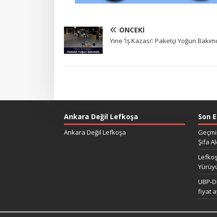
ÖNCEKI
Yine ‘İş Kazası’: Paketçi Yoğun Bakı
Ankara Değil Lefkoşa
Son E
Ankara Değil Lefkoşa
Geçmiş
Şifa Al
Lefkoş
Yürüy
UBP-DP
fiyat 