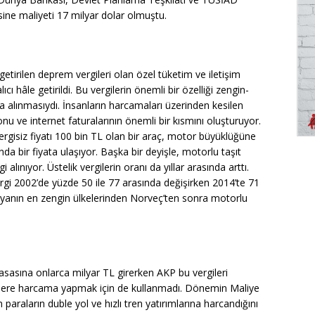
ne maliyeti 17 milyar dolar olmuştu.
tirilen deprem vergileri olan özel tüketim ve iletişim
ı hâle getirildi. Bu vergilerin önemli bir özelliği zengin-
alınmasıydı. İnsanların harcamaları üzerinden kesilen
fonu ve internet faturalarının önemli bir kısmını oluşturuyor.
ergisiz fiyatı 100 bin TL olan bir araç, motor büyüklüğüne
da bir fiyata ulaşıyor. Başka bir deyişle, motorlu taşıt
lınıyor. Üstelik vergilerin oranı da yıllar arasında arttı.
ergi 2002’de yüzde 50 ile 77 arasında değişirken 2014’te 71
nyanın en zengin ülkelerinden Norveç’ten sonra motorlu
 kasasına onlarca milyar TL girerken AKP bu vergileri
lere harcama yapmak için de kullanmadı. Dönemin Maliye
raların duble yol ve hızlı tren yatırımlarına harcandığını