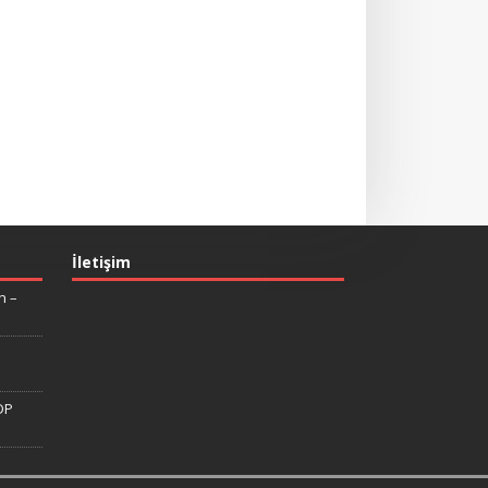
İletişim
n –
DP