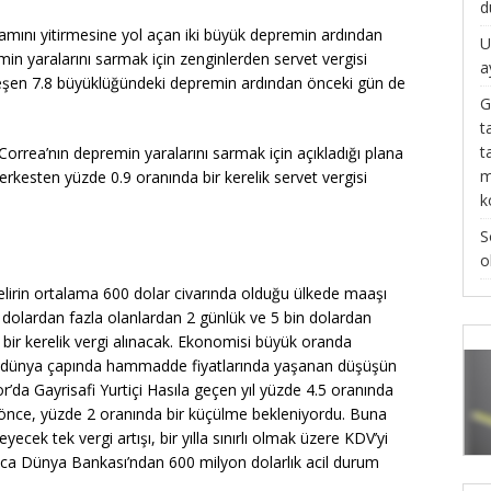
d
amını yitirmesine yol açan iki büyük depremin ardından
U
n yaralarını sarmak için zenginlerden servet vergisi
a
kleşen 7.8 büyüklüğündeki depremin ardından önceki gün de
G
t
t
orrea’nın depremin yaralarını sarmak için açıkladığı plana
m
erkesten yüzde 0.9 oranında bir kerelik servet vergisi
k
S
o
gelirin ortalama 600 dolar civarında olduğu ülkede maaşı
n dolardan fazla olanlardan 2 günlük ve 5 bin dolardan
 bir kerelik vergi alınacak. Ekonomisi büyük oranda
a dünya çapında hammadde fiyatlarında yaşanan düşüşün
’da Gayrisafi Yurtiçi Hasıla geçen yıl yüzde 4.5 oranında
önce, yüzde 2 oranında bir küçülme bekleniyordu. Buna
cek tek vergi artışı, bir yılla sınırlı olmak üzere KDV’yi
ıca Dünya Bankası’ndan 600 milyon dolarlık acil durum