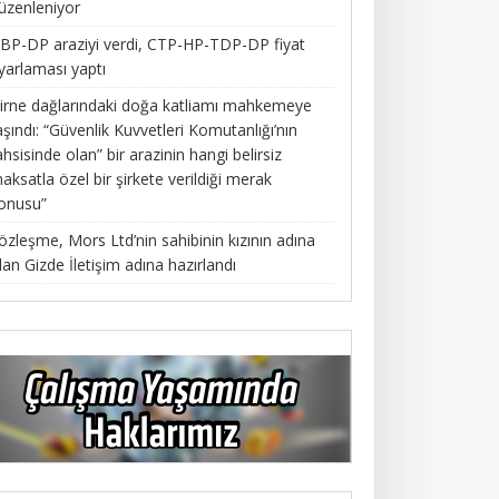
üzenleniyor
BP-DP araziyi verdi, CTP-HP-TDP-DP fiyat
yarlaması yaptı
irne dağlarındaki doğa katliamı mahkemeye
aşındı: “Güvenlik Kuvvetleri Komutanlığı’nın
ahsisinde olan” bir arazinin hangi belirsiz
aksatla özel bir şirkete verildiği merak
onusu”
özleşme, Mors Ltd’nin sahibinin kızının adına
lan Gizde İletişim adına hazırlandı