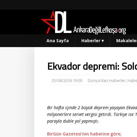
Ana Sayfa
Haberler
▾
Makalele
Ekvador depremi: Solc
25/04/2016 19:00
Dünya'dan Haberler
,
Habe
Bir hafta içinde 2 büyük deprem yaşayan Ekvad
milyonerlere servet vergisi getirdi. Türkiye is
parayla duble yol yapmıştı.
BirGün Gazetesi’nin haberine göre;