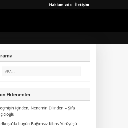
Hakkımızda
İletişim
Arama
on Eklenenler
eçmişin İçinden, Nenemin Dilinden – Şifa
lçıcıoğlu
efkoşa’da bugün Bağımsız Kıbrıs Yürüyüşü