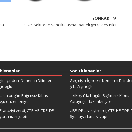
SONRAKI
mda
“Özel Sektörde Sendikalaşma” paneli gerçekleştirildi
klenenler
Son Eklenenler
in İçinden, Nenemin Dilinden –
Geçmişin İçinden, Nenemin Dilinde
çıcıoğlu
Şifa Alçıcıoğlu
a’da bugün Bağımsız Kıbrıs
Lefkoşa’da bugün Bağımsız Kıbrıs
üşü düzenleniyor
Yürüyüşü düzenleniyor
 araziyi verdi, CTP-HP-TDP-DP
UBP-DP araziyi verdi, CTP-HP-TDP-
ayarlaması yaptı
fiyat ayarlaması yaptı