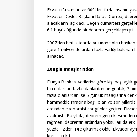
Ekvador’u sarsan ve 600’den fazla insanın yaş
Ekvador Devlet Başkanı Rafael Correa, depremi
alacaklarını açıkladı. Geçen cumartesi gerçe
6.1 büyüklüğünde bir deprem gerçekleşmişti.
2007’den beri iktidarda bulunan solcu başkan C
göre 1 milyon dolardan fazla varlığı bulunan h
alınacak.
Zengin maaşlarından
Dünya Bankası verilerine göre kişi başı aylık 
bin dolardan fazla olanlardan bir günlük, 2 bi
fazla olanlardan ise 5 günlük maaşlarına denk
hammadde ihracına bağlı olan ve son yıllard
ardından ekonomisi zor günler geçiren Ekvador
azalmıştı. Bu yıl da, deprem gerçekleşmeden 
rağmen, depremin ardından yoksulları da etkileye
yüzde 12’den 14’e çıkarmak oldu. Ekvador ayr
kredisi çekti.