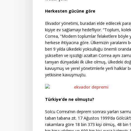
Herkesten gücüne göre
Ekvador yönetimi, buradan elde edilecek paray
kişiye ev sağlamayı hedefliyor. “Toplum, kolekt
Correa, “Modern toplumlar felaketlere böyle 
herkese ihtiyacına göre. Ülkemizin yaralarını bö
beri 9 yılda ülkedeki yoksulluğu önemli oranda
yükselten ve işsizliği azaltan Correa aynı za
tanıyan dünyadaki ilk ülke olmuş, ülkedeki do
kavuşmuş ve yerel yönetimlerle yerli halklar 
yetkisine kavuşmuştu.
Türkiye’de ne olmuştu?
Solcu Correa’nın deprem sonrası yarları sarma
taban tabana zıt. 17 Ağustos 1999’da Gölcük
rakamlara göre 18 bin 373 kişi ölmüş, 48 bin 
bin bina yıkılmış ve 600 bin kişi evsiz kalmış