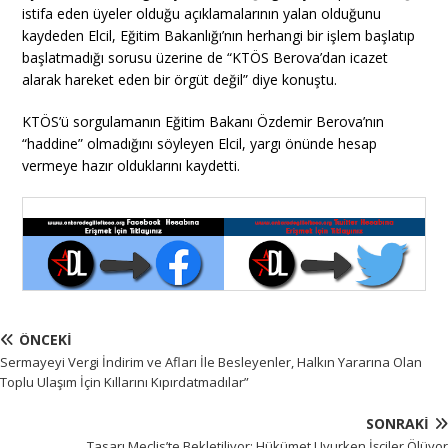
istifa eden üyeler olduğu açıklamalarının yalan olduğunu
kaydeden Elcil, Eğitim Bakanlığı’nın herhangi bir işlem başlatıp
başlatmadığı sorusu üzerine de “KTÖS Berova’dan icazet
alarak hareket eden bir örgüt değil” diye konuştu.
KTÖS’ü sorgulamanın Eğitim Bakanı Özdemir Berova’nın
“haddine” olmadığını söyleyen Elcil, yargı önünde hesap
vermeye hazır olduklarını kaydetti.
ÖNCEKI
Sermayeyi Vergi İndirim ve Afları İle Besleyenler, Halkın Yararına Olan
Toplu Ulaşım İçin Kıllarını Kıpırdatmadılar”
SONRAKI
Tasarı Meclis’te Bekletiliyor: Hükümet Uyurken İşçiler Ölüyor