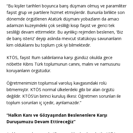
“Bu kişiler tarihleri boyunca barış düşmanı olmuş ve paramiliter
faşist grup ve partilere hizmet etmişlerdir. Bununla birlikte son
dönemde örgütlenen Atatürk düşmanı yobazların da amacı
adamızın kuzeyindeki çok sesliliği kısıp faşist ve gerici tek
sesliliği devam ettirmektir. Bu ayrılıkçı rejimden beslenen, ‘Biz
de barış isteriz’ deyip aslında mevcut statükoyu savunanların
kim olduklarını bu toplum çok iyi bilmektedir.
KTÖS, faşist Rum saldırılarına karşı gündüz okulda gece
nöbette Kıbrıs Türk toplumunun canını, malını ve namusunu
koruyanların örgütüdür.
Öğretmenimizin toplumsal varoluş kavgasındaki rolü
bitmemiştir. KTÖS normal ülkelerdeki gibi bir alan örgütü
değildir. KTÖS’ün birinci kuruluş ilkesi: Öğretmen sorunları ile
toplum sorunları iç içedir, ayrılamazdır.”
“Halkın Kanı ve Gözyaşından Beslenenlere Karşı
Duruşumuzu Devam Ettireceğiz”