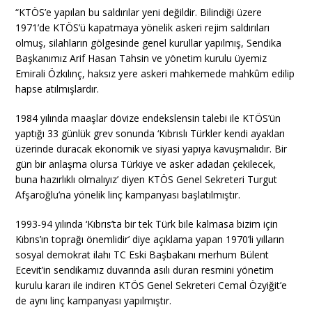
“KTÖS’e yapılan bu saldırılar yeni değildir. Bilindiği üzere
1971’de KTÖS’ü kapatmaya yönelik askeri rejim saldırıları
olmuş, silahların gölgesinde genel kurullar yapılmış, Sendika
Başkanımız Arif Hasan Tahsin ve yönetim kurulu üyemiz
Emirali Özkılınç, haksız yere askeri mahkemede mahkûm edilip
hapse atılmışlardır.
1984 yılında maaşlar dövize endekslensin talebi ile KTÖS’ün
yaptığı 33 günlük grev sonunda ‘Kıbrıslı Türkler kendi ayakları
üzerinde duracak ekonomik ve siyasi yapıya kavuşmalıdır. Bir
gün bir anlaşma olursa Türkiye ve asker adadan çekilecek,
buna hazırlıklı olmalıyız’ diyen KTÖS Genel Sekreteri Turgut
Afşaroğlu’na yönelik linç kampanyası başlatılmıştır.
1993-94 yılında ‘Kıbrıs’ta bir tek Türk bile kalmasa bizim için
Kıbrıs’ın toprağı önemlidir’ diye açıklama yapan 1970’li yılların
sosyal demokrat ilahı TC Eski Başbakanı merhum Bülent
Ecevit’in sendikamız duvarında asılı duran resmini yönetim
kurulu kararı ile indiren KTÖS Genel Sekreteri Cemal Özyiğit’e
de aynı linç kampanyası yapılmıştır.