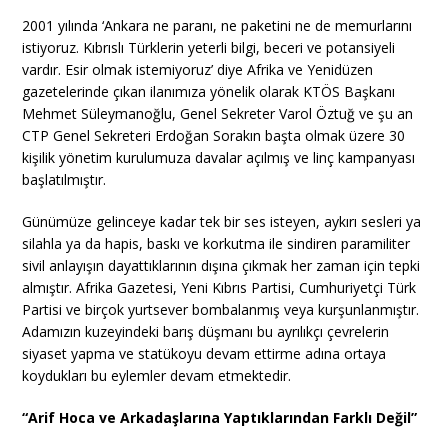
2001 yılında ‘Ankara ne paranı, ne paketini ne de memurlarını
istiyoruz. Kıbrıslı Türklerin yeterli bilgi, beceri ve potansiyeli
vardır. Esir olmak istemiyoruz’ diye Afrika ve Yenidüzen
gazetelerinde çıkan ilanımıza yönelik olarak KTÖS Başkanı
Mehmet Süleymanoğlu, Genel Sekreter Varol Öztuğ ve şu an
CTP Genel Sekreteri Erdoğan Sorakın başta olmak üzere 30
kişilik yönetim kurulumuza davalar açılmış ve linç kampanyası
başlatılmıştır.
Günümüze gelinceye kadar tek bir ses isteyen, aykırı sesleri ya
silahla ya da hapis, baskı ve korkutma ile sindiren paramiliter
sivil anlayışın dayattıklarının dışına çıkmak her zaman için tepki
almıştır. Afrika Gazetesi, Yeni Kıbrıs Partisi, Cumhuriyetçi Türk
Partisi ve birçok yurtsever bombalanmış veya kurşunlanmıştır.
Adamızın kuzeyindeki barış düşmanı bu ayrılıkçı çevrelerin
siyaset yapma ve statükoyu devam ettirme adına ortaya
koydukları bu eylemler devam etmektedir.
“Arif Hoca ve Arkadaşlarına Yaptıklarından Farklı Değil”