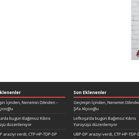
klenenler
Son Eklenenler
in İçinden, Nenemin Dilinden –
Geçmişin İçinden, Nenemin Dilinde
çıcıoğlu
Şifa Alçıcıoğlu
a’da bugün Bağımsız Kıbrıs
Lefkoşa’da bugün Bağımsız Kıbrıs
üşü düzenleniyor
Yürüyüşü düzenleniyor
 araziyi verdi, CTP-HP-TDP-DP
UBP-DP araziyi verdi, CTP-HP-TDP-