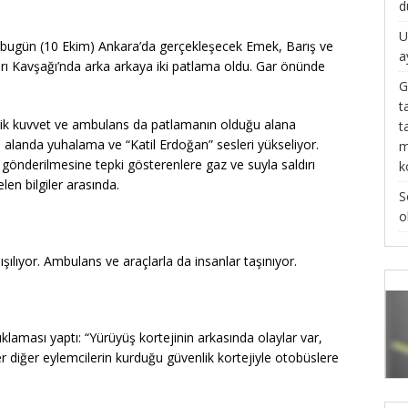
d
U
bugün (10 Ekim) Ankara’da gerçekleşecek Emek, Barış ve
a
ı Kavşağı’nda arka arkaya iki patlama oldu. Gar önünde
G
t
vik kuvvet ve ambulans da patlamanın olduğu alana
t
 alanda yuhalama ve “Katil Erdoğan” sesleri yükseliyor.
m
önderilmesine tepki gösterenlere gaz ve suyla saldırı
k
len bilgiler arasında.
S
o
şılıyor. Ambulans ve araçlarla da insanlar taşınıyor.
ıklaması yaptı: “Yürüyüş kortejinin arkasında olaylar var,
ler diğer eylemcilerin kurduğu güvenlik kortejiyle otobüslere