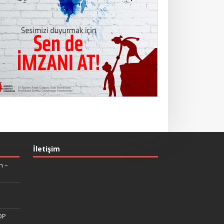
İletişim
n –
DP