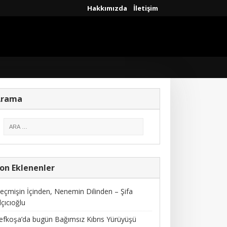
Hakkımızda
İletişim
Arama
on Eklenenler
eçmişin İçinden, Nenemin Dilinden – Şifa
lçıcıoğlu
efkoşa’da bugün Bağımsız Kıbrıs Yürüyüşü