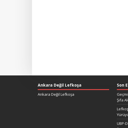
Ankara Değil Lefkoşa
Son E
Ankara Değil Lefkoşa
Geçmiş
Şifa Al
Lefkoş
Yürüy
UBP-DP