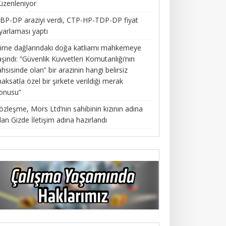
üzenleniyor
BP-DP araziyi verdi, CTP-HP-TDP-DP fiyat
yarlaması yaptı
irne dağlarındaki doğa katliamı mahkemeye
aşındı: “Güvenlik Kuvvetleri Komutanlığı’nın
ahsisinde olan” bir arazinin hangi belirsiz
aksatla özel bir şirkete verildiği merak
onusu”
özleşme, Mors Ltd’nin sahibinin kızının adına
lan Gizde İletişim adına hazırlandı