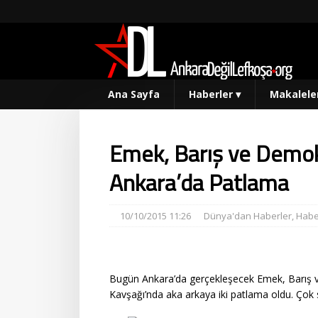
Ana Sayfa
Haberler
▾
Makalele
Emek, Barış ve Demok
Ankara’da Patlama
10/10/2015 11:26
Dünya'dan Haberler
,
Habe
Bugün Ankara’da gerçekleşecek Emek, Barış v
Kavşağı’nda aka arkaya iki patlama oldu. Çok s