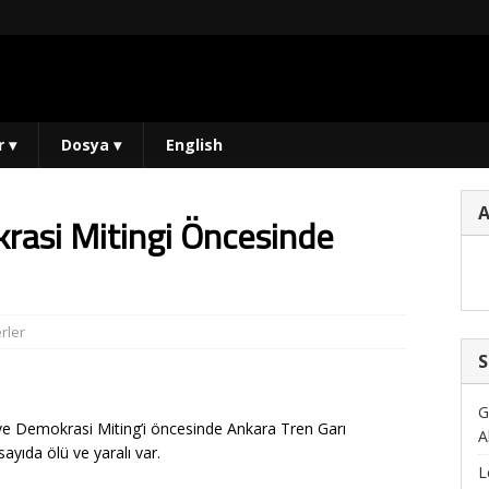
r
▾
Dosya
▾
English
rasi Mitingi Öncesinde
rler
S
G
e Demokrasi Miting’i öncesinde Ankara Tren Garı
A
ayıda ölü ve yaralı var.
L