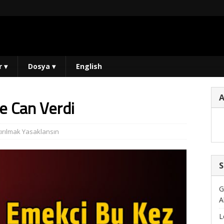
r
▾
Dosya
▾
English
e Can Verdi
tırılmak Yasaklansın
S
G
A
L