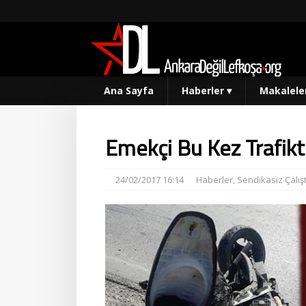
Ana Sayfa
Haberler
▾
Makalele
Emekçi Bu Kez Trafikt
24/02/2017 16:14
Haberler
,
Sendikasız Çalış