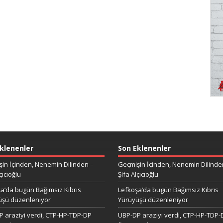
klenenler
Son Eklenenler
in İçinden, Nenemin Dilinden –
Geçmişin İçinden, Nenemin Dilinde
çıcıoğlu
Şifa Alçıcıoğlu
a’da bugün Bağımsız Kıbrıs
Lefkoşa’da bugün Bağımsız Kıbrıs
üşü düzenleniyor
Yürüyüşü düzenleniyor
 araziyi verdi, CTP-HP-TDP-DP
UBP-DP araziyi verdi, CTP-HP-TDP-