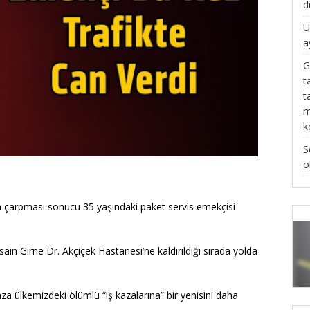
d
U
a
G
t
t
m
k
S
o
n çarpması sonucu 35 yaşındaki paket servis emekçisi
Girne Dr. Akçiçek Hastanesi’ne kaldırıldığı sırada yolda
za ülkemizdeki ölümlü “iş kazalarına” bir yenisini daha