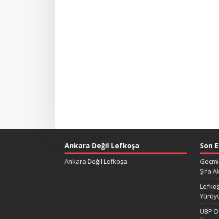
Ankara Değil Lefkoşa
Son E
Ankara Değil Lefkoşa
Geçmiş
Şifa Al
Lefkoş
Yürüy
UBP-DP