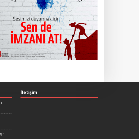
İletişim
n –
DP