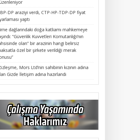
üzenleniyor
BP-DP araziyi verdi, CTP-HP-TDP-DP fiyat
yarlaması yaptı
irne dağlarındaki doğa katliamı mahkemeye
aşındı: “Güvenlik Kuvvetleri Komutanlığı’nın
ahsisinde olan” bir arazinin hangi belirsiz
aksatla özel bir şirkete verildiği merak
onusu”
özleşme, Mors Ltd’nin sahibinin kızının adına
lan Gizde İletişim adına hazırlandı