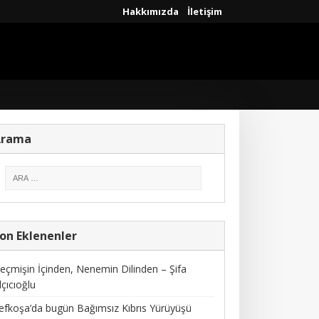
Hakkımızda
İletişim
Arama
on Eklenenler
eçmişin İçinden, Nenemin Dilinden – Şifa
lçıcıoğlu
efkoşa’da bugün Bağımsız Kıbrıs Yürüyüşü