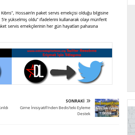
Kıbrıs”, Hossain’in paket servis emekçisi olduğu bilgisine
ı 5’e yükselmiş oldu” ifadelerini kullanarak olayı münferit
Paket servis emekçilerinin her gün hayatları pahasına
SONRAKI
rıldı
Girne İnisiyatifi’nden Bedis’teki Eyleme
Destek