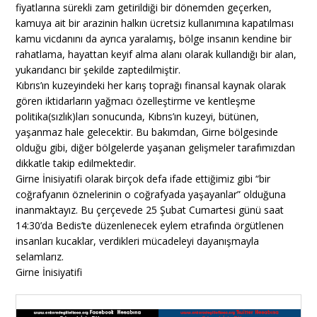
fiyatlarına sürekli zam getirildiği bir dönemden geçerken,
kamuya ait bir arazinin halkın ücretsiz kullanımına kapatılması
kamu vicdanını da ayrıca yaralamış, bölge insanın kendine bir
rahatlama, hayattan keyif alma alanı olarak kullandığı bir alan,
yukarıdancı bir şekilde zaptedilmiştir.
Kıbrıs’ın kuzeyindeki her karış toprağı finansal kaynak olarak
gören iktidarların yağmacı özelleştirme ve kentleşme
politika(sızlık)ları sonucunda, Kıbrıs’ın kuzeyi, bütünen,
yaşanmaz hale gelecektir. Bu bakımdan, Girne bölgesinde
olduğu gibi, diğer bölgelerde yaşanan gelişmeler tarafımızdan
dikkatle takip edilmektedir.
Girne İnisiyatifi olarak birçok defa ifade ettiğimiz gibi “bir
coğrafyanın öznelerinin o coğrafyada yaşayanlar” olduğuna
inanmaktayız. Bu çerçevede 25 Şubat Cumartesi günü saat
14:30’da Bedis’te düzenlenecek eylem etrafında örgütlenen
insanları kucaklar, verdikleri mücadeleyi dayanışmayla
selamlarız.
Girne İnisiyatifi