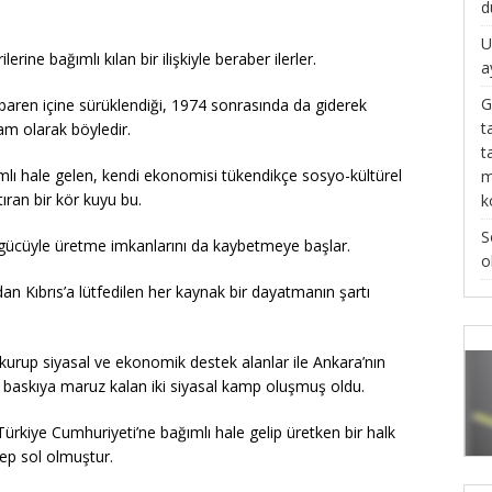
d
U
lerine bağımlı kılan bir ilişkiyle beraber ilerler.
a
G
n itibaren içine sürüklendiği, 1974 sonrasında da giderek
t
m olarak böyledir.
t
lı hale gelen, kendi ekonomisi tükendikçe sosyo-kültürel
m
ıran bir kör kuyu bu.
k
S
özgücüyle üretme imkanlarını da kaybetmeye başlar.
o
dan Kıbrıs’a lütfedilen her kaynak bir dayatmanın şartı
 kurup siyasal ve ekonomik destek alanlar ile Ankara’nın
 baskıya maruz kalan iki siyasal kamp oluşmuş oldu.
 Türkiye Cumhuriyeti’ne bağımlı hale gelip üretken bir halk
hep sol olmuştur.