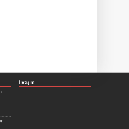
İletişim
n –
DP