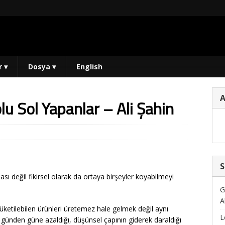
r
▾
Dosya
▾
English
lu Sol Yapanlar – Ali Şahin
S
ası değil fikirsel olarak da ortaya birşeyler koyabilmeyi
G
A
ketilebilen ürünleri üretemez hale gelmek değil aynı
L
in günden güne azaldığı, düşünsel çapının giderek daraldığı