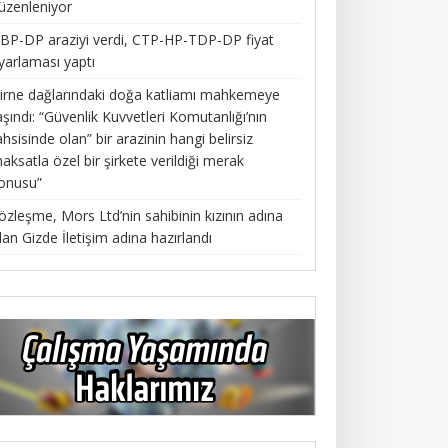
üzenleniyor
BP-DP araziyi verdi, CTP-HP-TDP-DP fiyat
yarlaması yaptı
irne dağlarındaki doğa katliamı mahkemeye
aşındı: “Güvenlik Kuvvetleri Komutanlığı’nın
ahsisinde olan” bir arazinin hangi belirsiz
aksatla özel bir şirkete verildiği merak
onusu”
özleşme, Mors Ltd’nin sahibinin kızının adına
lan Gizde İletişim adına hazırlandı