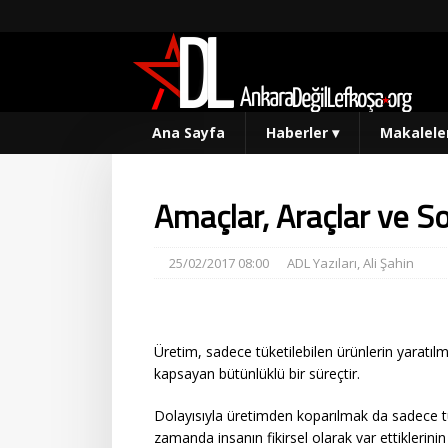
Ana Sayfa
Haberler
▾
Makalele
Amaçlar, Araçlar ve So
25/02/2017 08:00
ADL Yazıları
,
Ali Şahin
Üretim, sadece tüketilebilen ürünlerin yaratılm
kapsayan bütünlüklü bir süreçtir.
Dolayısıyla üretimden koparılmak da sadece tü
zamanda insanın fikirsel olarak var ettiklerin