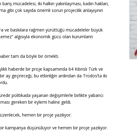
barış mücadelesi, iki halkın yakınlaşması, kadın hakları,
ıkma gibi çok sayıda önemli sorun projecilik anlayışının
ara ve baskılara rağmen yürüttüğü mücadeleler büyük
emez” algısıyla ekonomik gücü olan kurumların
aber tam da böyle bir örnekti.
lıklı haberde bir proje kapsamında 64 Kıbrıslı Türk ve
bir ay geçireceği, bu etkinliğin ardından da Trodos’ta iki
ordu.
üredir politikada yaşanan değişimlerle birlikte yabancı
ması gereken bir eylemi haline geldi.
düzenlecek, hemen bir proje yazılıyor.
ili bir kampanya düşünülüyor ve hemen bir proje yazılıyor.