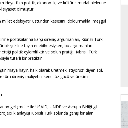
dım Heyeti’nin politik, ekonomik, ve kültürel müdahalelerine
ol siyaset olmuştur.
an millet edebiyatı” üstünden kesesini doldurmakla meşgul
me politikalarına karşı direniş argümanları, Kıbrıslı Türk
ür bir şekilde tayin edebilmesiyken, bu argümanları
ttiği politik eylemliliktir ve solun pratiği, Kıbrıslı Türk
le tutarlı bir pratiktir.
ştırılmaya hayır, halk olarak üretmek istiyoruz” diyen sol,
yle tüm direniş faaliyetini kendi öz gücü ve üretimi
u.
aşanan gelişmeler ile USAID, UNDP ve Avrupa Birliği gibi
ecilik anlayışı Kıbrıslı Türk solunda geniş bir alan