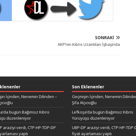
SONRAKI
AKP’nin Kıbrıs Uzantıları İşbaşında
klenenler
Son Eklenenler
in İçinden, Nenemin Dilinden –
Geçmişin İçinden, Nenemin Dilinde
çıcıoğlu
Şifa Alçıcıoğlu
a’da bugün Bağımsız Kıbrıs
Lefkoşa’da bugün Bağımsız Kıbrıs
üşü düzenleniyor
Yürüyüşü düzenleniyor
 araziyi verdi, CTP-HP-TDP-DP
UBP-DP araziyi verdi, CTP-HP-TDP-
ayarlaması yaptı
fiyat ayarlaması yaptı