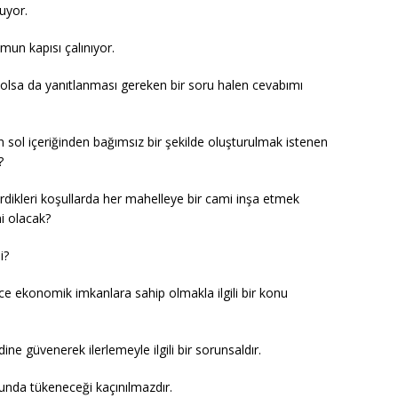
nuyor.
umun kapısı çalınıyor.
ı olsa da yanıtlanması gereken bir soru halen cevabımı
en sol içeriğinden bağımsız bir şekilde oluşturulmak istenen
?
irdikleri koşullarda her mahelleye bir cami inşa etmek
mi olacak?
i?
e ekonomik imkanlara sahip olmakla ilgili bir konu
ne güvenerek ilerlemeyle ilgili bir sorunsaldır.
unda tükeneceği kaçınılmazdır.