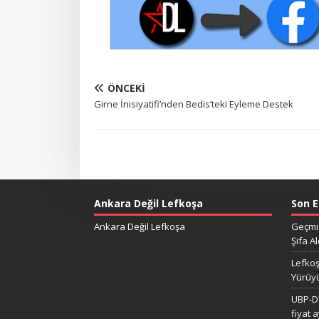
ÖNCEKI
Girne İnisiyatifi’nden Bedis’teki Eyleme Destek
Ankara Değil Lefkoşa
Son E
Ankara Değil Lefkoşa
Geçmiş
Şifa Al
Lefkoş
Yürüy
UBP-DP
fiyat 