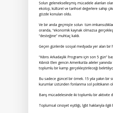
Solun gelenekselleşmiş mücadele alanları olan 
ekoloji, kültürel ve tarihsel değerlere sahip ç
gözde konuları oldu.
Ve bir anda geçmişte solun tüm imkansızlıkl
oranda, “ekonomik kaynak olmazsa gerçekleş
“desteğine” muhtaç kaldı.
Geçen günlerde sosyal medyada yer alan bir h
“Kıbrıs Arkadaşlık Programı için son 5 gün” baş
Kıbrıslı Elen gencin Amerika’da aileler yanında 
toplumlu bir kamp gerçekleştirileceği belirtiliy
Bu sadece güncel bir örnek. 15 yıla yakın bir s
kurumlar üstünden fonlanma sol politikanın ol
Barış mücadelesinde iki toplumlu bir aktivite 
Toplumsal cinsiyet eşitliği, lgbt haklarıyla ilg