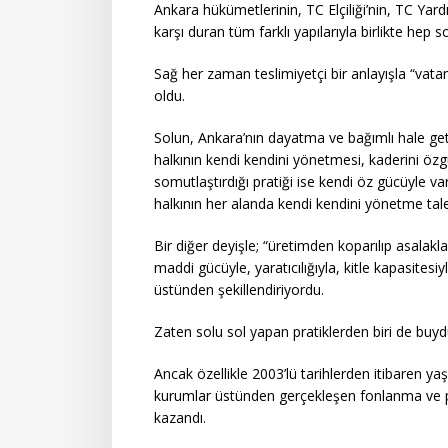
Ankara hükümetlerinin, TC Elçiliği’nin, TC Yar
karşı duran tüm farklı yapılarıyla birlikte hep s
Sağ her zaman teslimiyetçi bir anlayışla “vat
oldu.
Solun, Ankara’nın dayatma ve bağımlı hale getir
halkının kendi kendini yönetmesi, kaderini özg
somutlaştırdığı pratiği ise kendi öz gücüyle var e
halkının her alanda kendi kendini yönetme talebiy
Bir diğer deyişle; “üretimden koparılıp asalakla
maddi gücüyle, yaratıcılığıyla, kitle kapasitesi
üstünden şekillendiriyordu.
Zaten solu sol yapan pratiklerden biri de buyd
Ancak özellikle 2003’lü tarihlerden itibaren y
kurumlar üstünden gerçekleşen fonlanma ve proj
kazandı.