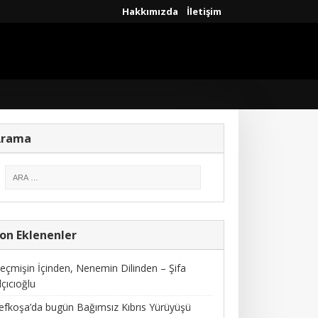
Hakkımızda
İletişim
Arama
on Eklenenler
eçmişin İçinden, Nenemin Dilinden – Şifa
lçıcıoğlu
efkoşa’da bugün Bağımsız Kıbrıs Yürüyüşü