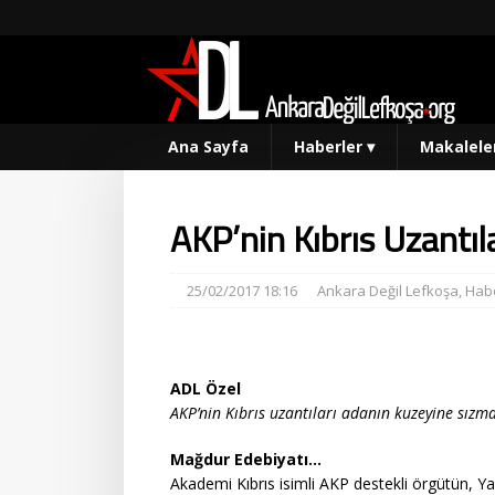
Ana Sayfa
Haberler
▾
Makalele
AKP’nin Kıbrıs Uzantıl
25/02/2017 18:16
Ankara Değil Lefkoşa
,
Habe
ADL Özel
AKP’nin Kıbrıs uzantıları adanın kuzeyine sızma
Mağdur Edebiyatı…
Akademi Kıbrıs isimli AKP destekli örgütün, Ya