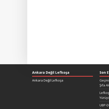
Ankara Değil Lefkoşa
Son E
Ankara Değil Lefkoşa
Geçmiş
Şifa Al
Lefkoş
Yürüy
UBP-DP