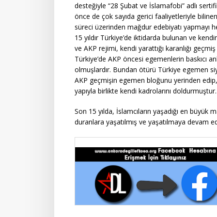
desteğiyle “28 Şubat ve İslamafobi” adlı serti
önce de çok sayıda gerici faaliyetleriyle bilin
süreci üzerinden mağdur edebiyatı yapmayı he
15 yıldır Türkiye’de iktidarda bulunan ve ken
ve AKP rejimi, kendi yarattığı karanlığı geçmiş 
Türkiye’de AKP öncesi egemenlerin baskıcı anl
olmuşlardır. Bundan ötürü Türkiye egemen siya
AKP geçmişin egemen bloğunu yerinden edip, b
yapıyla birlikte kendi kadrolarını doldurmuştur.
Son 15 yılda, İslamcıların yaşadığı en büyük ma
duranlara yaşatılmış ve yaşatılmaya devam ed