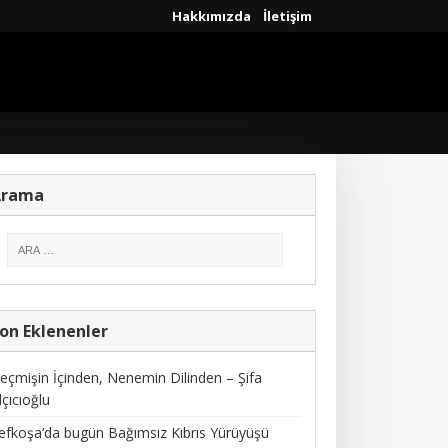
Hakkımızda
İletişim
Arama
on Eklenenler
eçmişin İçinden, Nenemin Dilinden – Şifa
lçıcıoğlu
efkoşa’da bugün Bağımsız Kıbrıs Yürüyüşü