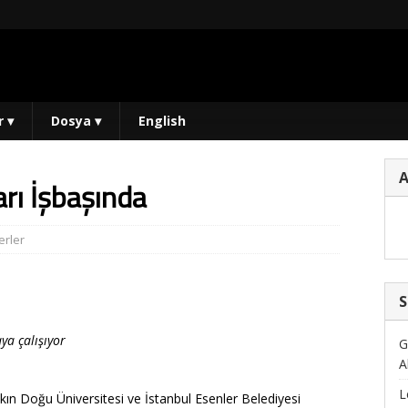
r
▾
Dosya
▾
English
arı İşbaşında
rler
S
ya çalışıyor
G
A
L
kın Doğu Üniversitesi ve İstanbul Esenler Belediyesi