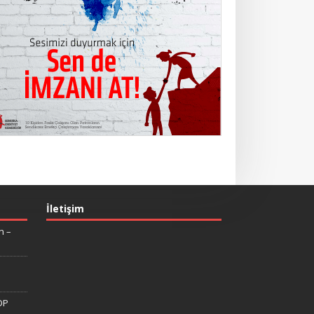
İletişim
n –
DP