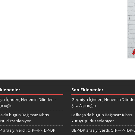
klenenler
Son Eklenenler
in İçinden, Nenemin Dilinden –
Geçmişin İçinden, Nenemin Dilinde
çıcıoğlu
Şifa Alçıcıoğlu
a’da bugün Bağımsız Kıbrıs
Lefkoşa’da bugün Bağımsız Kıbrıs
üşü düzenleniyor
Yürüyüşü düzenleniyor
 araziyi verdi, CTP-HP-TDP-DP
UBP-DP araziyi verdi, CTP-HP-TDP-