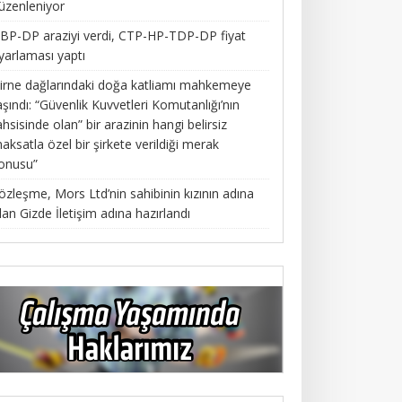
üzenleniyor
BP-DP araziyi verdi, CTP-HP-TDP-DP fiyat
yarlaması yaptı
irne dağlarındaki doğa katliamı mahkemeye
aşındı: “Güvenlik Kuvvetleri Komutanlığı’nın
ahsisinde olan” bir arazinin hangi belirsiz
aksatla özel bir şirkete verildiği merak
onusu”
özleşme, Mors Ltd’nin sahibinin kızının adına
lan Gizde İletişim adına hazırlandı