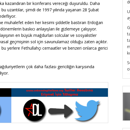
d
fika kazandıran bir konferans vereceği duyuruldu. Daha
en bu uzantılar, şimdi de 1997 yılında yaşanan 28 Şubat
U
defliyor.
a
dine muhalefet eden her kesimi şiddetle bastıran Erdoğan
G
dönemlerin baskıcı anlayışları ile gizlemeye çalışıyor.
t
ayışının en büyük mağdurları solcular ve sosyalistler
t
sal geçmişinin sol için savunulamaz olduğu zaten açıktır.
m
u yerlere Fethullahçı cemaatler ve benzeri onlarca gerici
k
S
ğduriyetlerin çok daha fazlası gericiliğin karşısında
o
iyor.