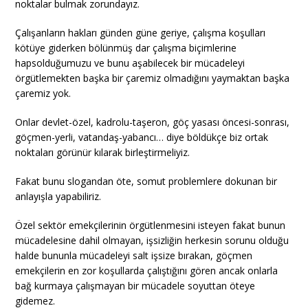
noktalar bulmak zorundayız.
Çalışanların hakları günden güne geriye, çalışma koşulları
kötüye giderken bölünmüş dar çalışma biçimlerine
hapsolduğumuzu ve bunu aşabilecek bir mücadeleyi
örgütlemekten başka bir çaremiz olmadığını yaymaktan başka
çaremiz yok.
Onlar devlet-özel, kadrolu-taşeron, göç yasası öncesi-sonrası,
göçmen-yerli, vatandaş-yabancı… diye böldükçe biz ortak
noktaları görünür kılarak birleştirmeliyiz.
Fakat bunu slogandan öte, somut problemlere dokunan bir
anlayışla yapabiliriz.
Özel sektör emekçilerinin örgütlenmesini isteyen fakat bunun
mücadelesine dahil olmayan, işsizliğin herkesin sorunu olduğu
halde bununla mücadeleyi salt işsize bırakan, göçmen
emekçilerin en zor koşullarda çalıştığını gören ancak onlarla
bağ kurmaya çalışmayan bir mücadele soyuttan öteye
gidemez.