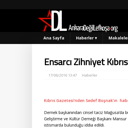
Ana Sayfa
Haberler
▾
Makalele
Ensarcı Zihniyet Kıbrı
17/06/2016 13:47
Haberler
Kıbrıs Gazetesi’nden Sedef Boşnak’ın hab
Dernek başkanından cinsel taciz Mağusa’da bu
Geliştirme ve Kültür Derneği Başkanı Mansur Ö
istismarda bulunduğu iddia edildi.