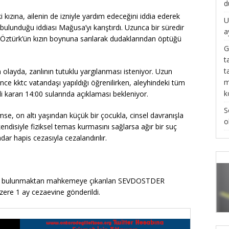
d
kızına, ailenin de izniyle yardım edeceğini iddia ederek
U
 bulunduğu iddiası Mağusa’yı karıştırdı. Uzunca bir süredir
a
 Öztürk’ün kızın boynuna sarılarak dudaklarından öptüğü
G
t
t
 olayda, zanlının tutuklu yargılanması isteniyor. Uzun
m
nce kktc vatandaşı yapıldığı öğrenilirken, aleyhindeki tüm
k
i kararı 14:00 sularında açıklaması bekleniyor.
S
se, on altı yaşından küçük bir çocukla, cinsel davranışla
o
ndisiyle fiziksel temas kurmasını sağlarsa ağır bir suç
dar hapis cezasıyla cezalandırılır.
rda bulunmaktan mahkemeye çıkarılan SEVDOSTDER
ere 1 ay cezaevine gönderildi.