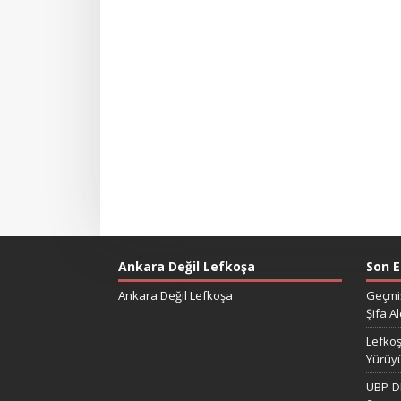
Ankara Değil Lefkoşa
Son E
Ankara Değil Lefkoşa
Geçmiş
Şifa Al
Lefkoş
Yürüy
UBP-DP