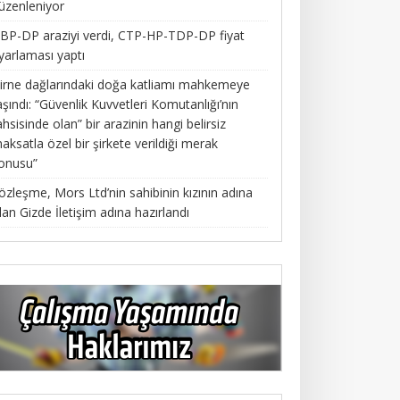
üzenleniyor
BP-DP araziyi verdi, CTP-HP-TDP-DP fiyat
yarlaması yaptı
irne dağlarındaki doğa katliamı mahkemeye
aşındı: “Güvenlik Kuvvetleri Komutanlığı’nın
ahsisinde olan” bir arazinin hangi belirsiz
aksatla özel bir şirkete verildiği merak
onusu”
özleşme, Mors Ltd’nin sahibinin kızının adına
lan Gizde İletişim adına hazırlandı