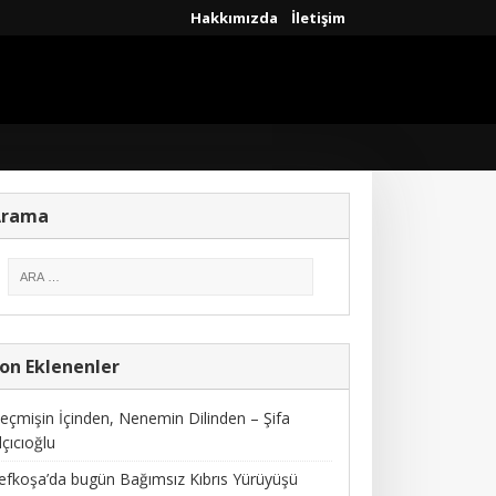
Hakkımızda
İletişim
Arama
on Eklenenler
eçmişin İçinden, Nenemin Dilinden – Şifa
lçıcıoğlu
efkoşa’da bugün Bağımsız Kıbrıs Yürüyüşü