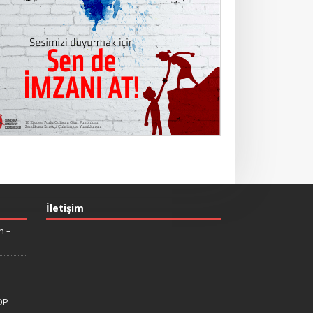
İletişim
n –
DP