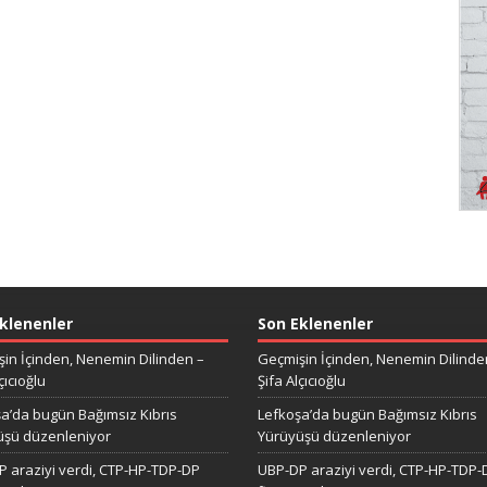
klenenler
Son Eklenenler
in İçinden, Nenemin Dilinden –
Geçmişin İçinden, Nenemin Dilinde
çıcıoğlu
Şifa Alçıcıoğlu
a’da bugün Bağımsız Kıbrıs
Lefkoşa’da bugün Bağımsız Kıbrıs
üşü düzenleniyor
Yürüyüşü düzenleniyor
 araziyi verdi, CTP-HP-TDP-DP
UBP-DP araziyi verdi, CTP-HP-TDP-