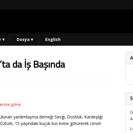
r
▾
Dosya
▾
English
s’ta da İş Başında
S
erine göre;
G
lunan yardımlaşma derneği Sevgi, Dostluk, Kardeşliği
A
ztürk, 15 yaşındaki küçük kızı evine götürerek cinsel
L